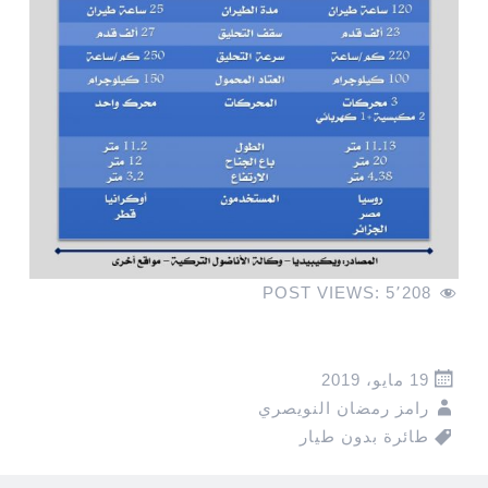
POST VIEWS:
5٬208
19 مايو، 2019
رامز رمضان النويصري
طائرة بدون طيار