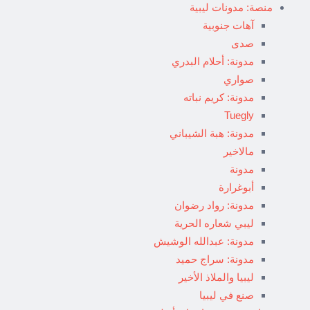
منصة: مدونات ليبية
آهات جنوبية
صدى
مدونة: أحلام البدري
صواري
مدونة: كريم نباته
Tuegly
مدونة: هبة الشيباني
مالاخير
مدونة
أبوغرارة
مدونة: رواد رضوان
ليبي شعاره الحرية
مدونة: عبدالله الوشيش
مدونة: سراج حميد
ليبيا والملاذ الأخير
صنع في ليبيا