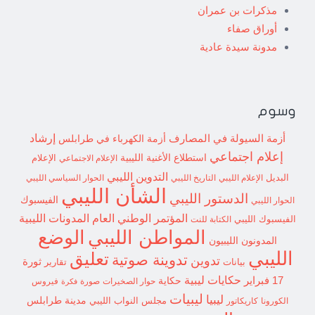
مذكرات بن عمران
أوراق صفاء
مدونة سيدة عادية
وسوم
إرشاد
أزمة السيولة في المصارف
أزمة الكهرباء في طرابلس
إعلام اجتماعي
استطلاع
الأغنية الليبية
الإعلام الاجتماعي
الإعلام
التدوين الليبي
البديل
الإعلام الليبي
التاريخ الليبي
الحوار السياسي الليبي
الشأن الليبي
الدستور الليبي
الفيسبوك
الحوار الليبي
المؤتمر الوطني العام
المدونات الليبية
الفيسبوك الليبي
الكتابة للنت
الوضع
المواطن الليبي
المدونون الليبيون
الليبي
تعليق
تدوينة صوتية
تدوين
ثورة
بيانات
تقارير
حكايات ليبية
17 فبراير
حكاية
حوار الصخيرات
صورة
فيروس
فكرة
ليبيات
ليبيا
مدينة طرابلس
مجلس النواب الليبي
الكورونا
كاريكاتور