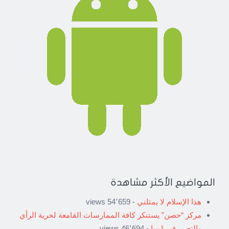
المواضيع الأكثر مشاهدة
هذا الإسلام لا يمثلني
- 54٬659 views
مركز “حصن” يستنكر كافة الممارسات القامعة لحرية الرأي
والتعبير في ليبيا
- 46٬694 views