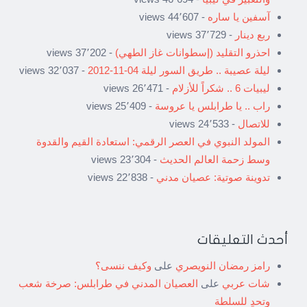
آسفين يا ساره
- 44٬607 views
ربع دينار
- 37٬729 views
احذرو التقليد (إسطوانات غاز الطهي)
- 37٬202 views
ليلة عصيبة .. طريق السور ليلة 04-11-2012
- 32٬037 views
ليبيات 6 .. شكراً للأزلام
- 26٬471 views
راب .. يا طرابلس يا عروسة
- 25٬409 views
للاتصال
- 24٬533 views
المولد النبوي في العصر الرقمي: استعادة القيم والقدوة
وسط زحمة العالم الحديث
- 23٬304 views
تدوينة صوتية: عصيان مدني
- 22٬838 views
أحدث التعليقات
رامز رمضان النويصري
على
وكيف ننسى؟
شات عربي
على
العصيان المدني في طرابلس: صرخة شعب
وتحدٍ للسلطة