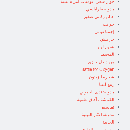
جواز سفر.. يوميات امرأة ليبية
مدونة طرابلسي
عالم رقمي صغير
جوانب
إجتماعياتي
خرابيش
نسيم ليبيا
المحيط
من داخل جنزور
Battle for Oxygen
شجرة الزيتون
ربيع ليبيا
مدونة: ندى الحبوني
الكناشة.. آفاق علمية
تقاسيم
مدونة: الآثار الليبية
الخابية
مدونة: عمر الطبجي