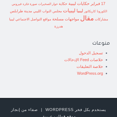
حكايات ليبية
17 فبراير
حكاية
حوار الصخيرات
صورة
فيروس
فكرة
ليبيات
ليبيا
مدينة طرابلس
مجلس النواب الليبي
الكورونا
كاريكاتور
مقال
مواجهات مسلحة
مشاركات
مواقع التواصل الاجتماعي ليبيا
هدرزة
منوعات
تسجيل الدخول
خلاصات Feed الإدخالات
خلاصة التعليقات
WordPress.org
يستخدم بكل فخر WORDPRESS
|
صفاء من إنجاز
موقع قوالب عربية
.