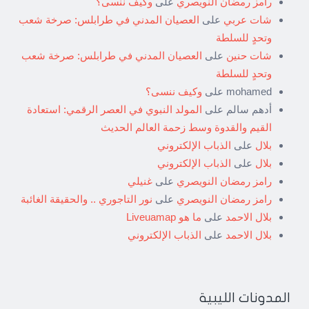
رامز رمضان النويصري
على
وكيف ننسى؟
شات عربي
على
العصيان المدني في طرابلس: صرخة شعب
وتحدٍ للسلطة
شات حنين
على
العصيان المدني في طرابلس: صرخة شعب
وتحدٍ للسلطة
mohamed
على
وكيف ننسى؟
أدهم سالم
على
المولد النبوي في العصر الرقمي: استعادة
القيم والقدوة وسط زحمة العالم الحديث
بلال
على
الذباب الإلكتروني
بلال
على
الذباب الإلكتروني
رامز رمضان النويصري
على
غنيلي
رامز رمضان النويصري
على
نور التاجوري .. والحقيقة الغائبة
بلال الاحمد
على
ما هو Liveuamap
بلال الاحمد
على
الذباب الإلكتروني
المدونات الليبية