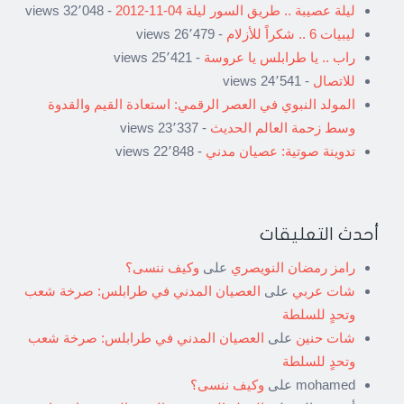
ليلة عصيبة .. طريق السور ليلة 04-11-2012
- 32٬048 views
ليبيات 6 .. شكراً للأزلام
- 26٬479 views
راب .. يا طرابلس يا عروسة
- 25٬421 views
للاتصال
- 24٬541 views
المولد النبوي في العصر الرقمي: استعادة القيم والقدوة
وسط زحمة العالم الحديث
- 23٬337 views
تدوينة صوتية: عصيان مدني
- 22٬848 views
أحدث التعليقات
رامز رمضان النويصري
على
وكيف ننسى؟
شات عربي
على
العصيان المدني في طرابلس: صرخة شعب
وتحدٍ للسلطة
شات حنين
على
العصيان المدني في طرابلس: صرخة شعب
وتحدٍ للسلطة
mohamed
على
وكيف ننسى؟