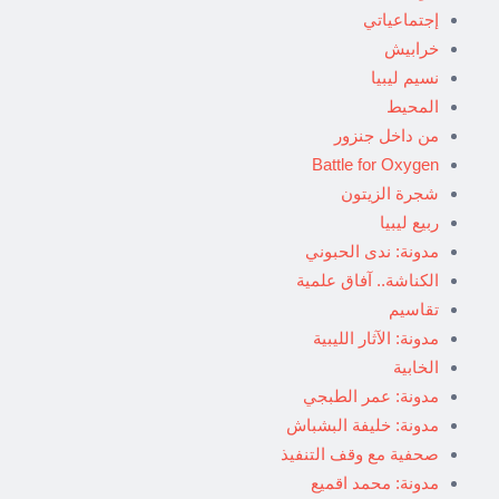
إجتماعياتي
خرابيش
نسيم ليبيا
المحيط
من داخل جنزور
Battle for Oxygen
شجرة الزيتون
ربيع ليبيا
مدونة: ندى الحبوني
الكناشة.. آفاق علمية
تقاسيم
مدونة: الآثار الليبية
الخابية
مدونة: عمر الطبجي
مدونة: خليفة البشباش
صحفية مع وقف التنفيذ
مدونة: محمد اقميع