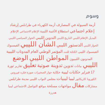
وسوم
إرشاد
أزمة السيولة في المصارف
أزمة الكهرباء في طرابلس
إعلام اجتماعي
استطلاع
الأغنية الليبية
الإعلام الاجتماعي
الإعلام
التدوين الليبي
البديل
الإعلام الليبي
التاريخ الليبي
الحوار السياسي الليبي
الشأن الليبي
الدستور الليبي
الفيسبوك
الحوار الليبي
المؤتمر الوطني العام
المدونات الليبية
الفيسبوك الليبي
الكتابة للنت
الوضع
المواطن الليبي
المدونون الليبيون
الليبي
تعليق
تدوينة صوتية
تدوين
ثورة
بيانات
تقارير
حكايات ليبية
17 فبراير
حكاية
حوار الصخيرات
صورة
فيروس
فكرة
ليبيات
ليبيا
مدينة طرابلس
مجلس النواب الليبي
الكورونا
كاريكاتور
مقال
مواجهات مسلحة
مشاركات
مواقع التواصل الاجتماعي ليبيا
هدرزة