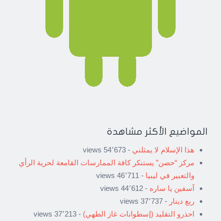
المواضيع الأكثر مشاهدة
هذا الإسلام لا يمثلني
- 54٬673 views
مركز “حصن” يستنكر كافة الممارسات القامعة لحرية الرأي
والتعبير في ليبيا
- 46٬711 views
آسفين يا ساره
- 44٬612 views
ربع دينار
- 37٬737 views
احذرو التقليد (إسطوانات غاز الطهي)
- 37٬213 views