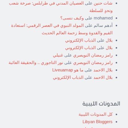
شات حنين
على
العصيان المدني في طرابلس: صرخة شعب
وتحدٍ للسلطة
mohamed
على
وكيف ننسى؟
أدهم سالم
على
المولد النبوي في العصر الرقمي: استعادة
القيم والقدوة وسط زحمة العالم الحديث
بلال
على
الذباب الإلكتروني
بلال
على
الذباب الإلكتروني
رامز رمضان النويصري
على
غنيلي
رامز رمضان النويصري
على
نور التاجوري .. والحقيقة الغائبة
بلال الاحمد
على
ما هو Liveuamap
بلال الاحمد
على
الذباب الإلكتروني
المدونات الليبية
كل المدونات الليبية
Libyan Bloggers