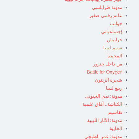
مدونة طرابلسي
عالم رقمي صغير
جوانب
إجتماعياتي
خرابيش
نسيم ليبيا
المحيط
من داخل جنزور
Battle for Oxygen
شجرة الزيتون
ربيع ليبيا
مدونة: ندى الحبوني
الكناشة.. آفاق علمية
تقاسيم
مدونة: الآثار الليبية
الخابية
مدونة: عمر الطبجي