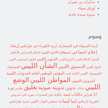
مذكرات بن عمران
أوراق صفاء
مدونة سيدة عادية
وسوم
إرشاد
أزمة السيولة في المصارف
أزمة الكهرباء في طرابلس
إعلام اجتماعي
استطلاع
الأغنية الليبية
الإعلام الاجتماعي
الإعلام
التدوين الليبي
البديل
الإعلام الليبي
التاريخ الليبي
الحوار السياسي الليبي
الشأن الليبي
الدستور الليبي
الفيسبوك
الحوار الليبي
المؤتمر الوطني العام
المدونات الليبية
الفيسبوك الليبي
الكتابة للنت
الوضع
المواطن الليبي
المدونون الليبيون
الليبي
تعليق
تدوينة صوتية
تدوين
ثورة
بيانات
تقارير
حكايات ليبية
17 فبراير
حكاية
حوار الصخيرات
صورة
فيروس
فكرة
ليبيات
ليبيا
مدينة طرابلس
مجلس النواب الليبي
الكورونا
كاريكاتور
مقال