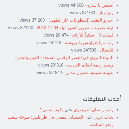
آسفين يا ساره
- 44٬608 views
ربع دينار
- 37٬730 views
احذرو التقليد (إسطوانات غاز الطهي)
- 37٬209 views
ليلة عصيبة .. طريق السور ليلة 04-11-2012
- 32٬040 views
ليبيات 6 .. شكراً للأزلام
- 26٬474 views
راب .. يا طرابلس يا عروسة
- 25٬413 views
للاتصال
- 24٬536 views
المولد النبوي في العصر الرقمي: استعادة القيم والقدوة
وسط زحمة العالم الحديث
- 23٬318 views
تدوينة صوتية: عصيان مدني
- 22٬844 views
أحدث التعليقات
رامز رمضان النويصري
على
وكيف ننسى؟
شات عربي
على
العصيان المدني في طرابلس: صرخة شعب
وتحدٍ للسلطة