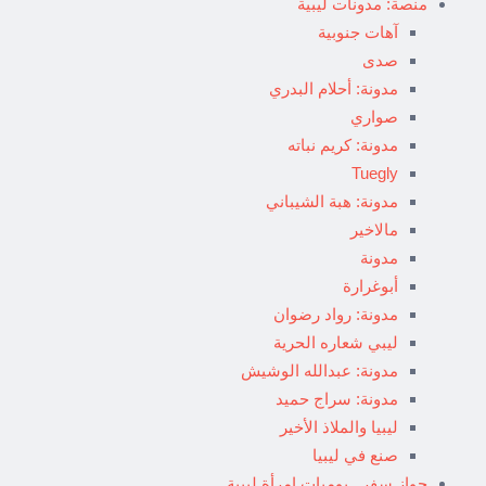
منصة: مدونات ليبية
آهات جنوبية
صدى
مدونة: أحلام البدري
صواري
مدونة: كريم نباته
Tuegly
مدونة: هبة الشيباني
مالاخير
مدونة
أبوغرارة
مدونة: رواد رضوان
ليبي شعاره الحرية
مدونة: عبدالله الوشيش
مدونة: سراج حميد
ليبيا والملاذ الأخير
صنع في ليبيا
جواز سفر.. يوميات امرأة ليبية