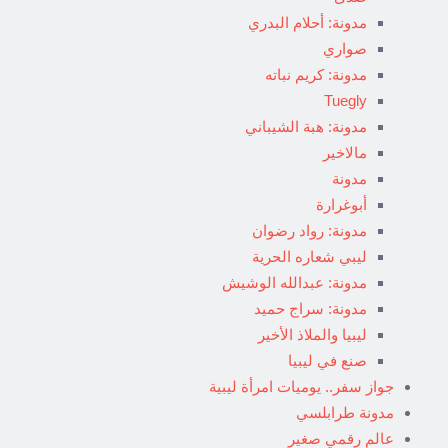
مدونة: أحلام البدري
صواري
مدونة: كريم نباته
Tuegly
مدونة: هبة الشيباني
مالاخير
مدونة
أبوغرارة
مدونة: رواد رضوان
ليبي شعاره الحرية
مدونة: عبدالله الوشيش
مدونة: سراج حميد
ليبيا والملاذ الأخير
صنع في ليبيا
جواز سفر.. يوميات امرأة ليبية
مدونة طرابلسي
عالم رقمي صغير