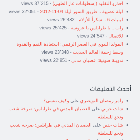
احذرو التقليد (إسطوانات غاز الطهي)
- 37٬215 views
ليلة عصيبة .. طريق السور ليلة 04-11-2012
- 32٬051 views
ليبيات 6 .. شكراً للأزلام
- 26٬482 views
راب .. يا طرابلس يا عروسة
- 25٬425 views
للاتصال
- 24٬547 views
المولد النبوي في العصر الرقمي: استعادة القيم والقدوة
وسط زحمة العالم الحديث
- 23٬348 views
تدوينة صوتية: عصيان مدني
- 22٬851 views
أحدث التعليقات
رامز رمضان النويصري
على
وكيف ننسى؟
شات عربي
على
العصيان المدني في طرابلس: صرخة شعب
وتحدٍ للسلطة
شات حنين
على
العصيان المدني في طرابلس: صرخة شعب
وتحدٍ للسلطة