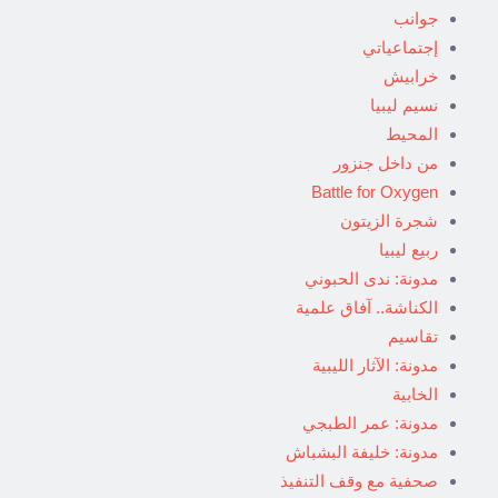
جوانب
إجتماعياتي
خرابيش
نسيم ليبيا
المحيط
من داخل جنزور
Battle for Oxygen
شجرة الزيتون
ربيع ليبيا
مدونة: ندى الحبوني
الكناشة.. آفاق علمية
تقاسيم
مدونة: الآثار الليبية
الخابية
مدونة: عمر الطبجي
مدونة: خليفة البشباش
صحفية مع وقف التنفيذ