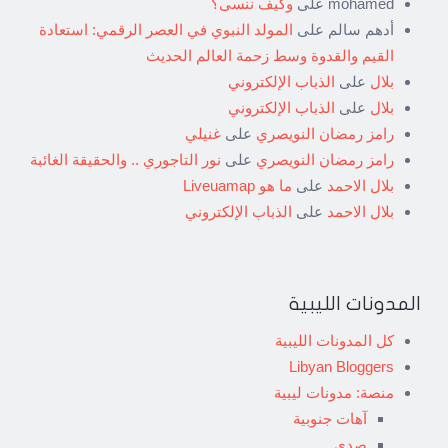
mohamed
على
وكيف ننسى؟
أدهم سالم
على
المولد النبوي في العصر الرقمي: استعادة
القيم والقدوة وسط زحمة العالم الحديث
بلال
على
الذباب الإلكتروني
بلال
على
الذباب الإلكتروني
رامز رمضان النويصري
على
غنيلي
رامز رمضان النويصري
على
نور التاجوري .. والحقيقة الغائبة
بلال الاحمد
على
ما هو Liveuamap
بلال الاحمد
على
الذباب الإلكتروني
المدونات الليبية
كل المدونات الليبية
Libyan Bloggers
منصة: مدونات ليبية
آهات جنوبية
صدى