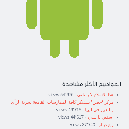
المواضيع الأكثر مشاهدة
هذا الإسلام لا يمثلني
- 54٬676 views
مركز “حصن” يستنكر كافة الممارسات القامعة لحرية الرأي
والتعبير في ليبيا
- 46٬715 views
آسفين يا ساره
- 44٬617 views
ربع دينار
- 37٬743 views