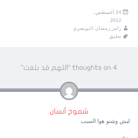
24 أغسطس،
2012
رامز رمضان النويصري
تعليق
Pos
4 thoughts on “
اللهم قد بلغت
”
navigatio
شموخ أنسان
ليش وشنو هوا السبب