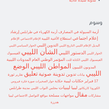
مدونة سيدة عادية
وسوم
إرشاد
أزمة السيولة في المصارف
أزمة الكهرباء في طرابلس
إعلام اجتماعي
استطلاع
الأغنية الليبية
الإعلام الاجتماعي
الإعلام
التدوين الليبي
البديل
الإعلام الليبي
التاريخ الليبي
الحوار السياسي الليبي
الشأن الليبي
الدستور الليبي
الفيسبوك
الحوار الليبي
المؤتمر الوطني العام
المدونات الليبية
الفيسبوك الليبي
الكتابة للنت
الوضع
المواطن الليبي
المدونون الليبيون
الليبي
تعليق
تدوينة صوتية
تدوين
ثورة
بيانات
تقارير
حكايات ليبية
17 فبراير
حكاية
حوار الصخيرات
صورة
فيروس
فكرة
ليبيات
ليبيا
مدينة طرابلس
مجلس النواب الليبي
الكورونا
كاريكاتور
مقال
مواجهات مسلحة
مشاركات
مواقع التواصل الاجتماعي ليبيا
هدرزة