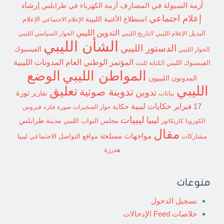
إرشاد
أزمة السيولة في المصارف
أزمة الكهرباء في طرابلس
إعلام اجتماعي
استطلاع
الأغنية الليبية
الإعلام الاجتماعي
الإعلام
التدوين الليبي
البديل
الإعلام الليبي
التاريخ الليبي
الحوار السياسي الليبي
الشأن الليبي
الدستور الليبي
الفيسبوك
الحوار الليبي
المؤتمر الوطني العام
المدونات الليبية
الفيسبوك الليبي
الكتابة للنت
الوضع
المواطن الليبي
المدونون الليبيون
الليبي
تعليق
تدوينة صوتية
تدوين
ثورة
بيانات
تقارير
حكايات ليبية
17 فبراير
حكاية
حوار الصخيرات
صورة
فيروس
فكرة
ليبيات
ليبيا
مدينة طرابلس
مجلس النواب الليبي
الكورونا
كاريكاتور
مقال
مواجهات مسلحة
مشاركات
مواقع التواصل الاجتماعي ليبيا
هدرزة
منوعات
تسجيل الدخول
خلاصات Feed الإدخالات