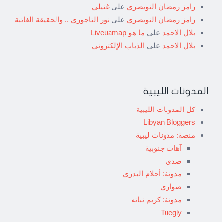
رامز رمضان النويصري
على
غنيلي
رامز رمضان النويصري
على
نور التاجوري .. والحقيقة الغائبة
بلال الاحمد
على
ما هو Liveuamap
بلال الاحمد
على
الذباب الإلكتروني
المدونات الليبية
كل المدونات الليبية
Libyan Bloggers
منصة: مدونات ليبية
آهات جنوبية
صدى
مدونة: أحلام البدري
صواري
مدونة: كريم نباته
Tuegly