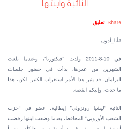
النائبة وابنتها
Share
تعليق
#أنا_أدون
في 10-8-2011 ولدت “فيكتوريا”، وعندما بلغت
الشهرين من عمرها، بدأت في حضور جلسات
البرلمان. قد يثير هذا الأمر استغراب الكثير، لكن، هذا
ما حدث، وإليكم القصة.
النائبة “ليشيا رونزولي” إيطالية، عضو في “حزب
الشعب الأوروبي” المحافظ، بعدما وضعت ابنتها رفضت
أن تبقيها مع مربية، وقررت أن تقوم بدورها كأم، ونظراً