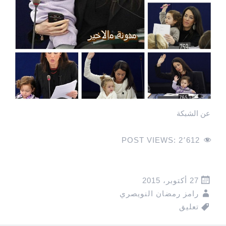
عن الشبكة
POST VIEWS:
2٬612
27 أكتوبر، 2015
رامز رمضان النويصري
تعليق