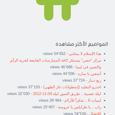
المواضيع الأكثر مشاهدة
هذا الإسلام لا يمثلني
- 54٬652 views
مركز “حصن” يستنكر كافة الممارسات القامعة لحرية الرأي
والتعبير في ليبيا
- 46٬686 views
آسفين يا ساره
- 44٬596 views
ربع دينار
- 37٬724 views
احذرو التقليد (إسطوانات غاز الطهي)
- 37٬193 views
ليلة عصيبة .. طريق السور ليلة 04-11-2012
- 32٬030 views
ليبيات 6 .. شكراً للأزلام
- 26٬464 views
راب .. يا طرابلس يا عروسة
- 25٬407 views
للاتصال
- 24٬528 views