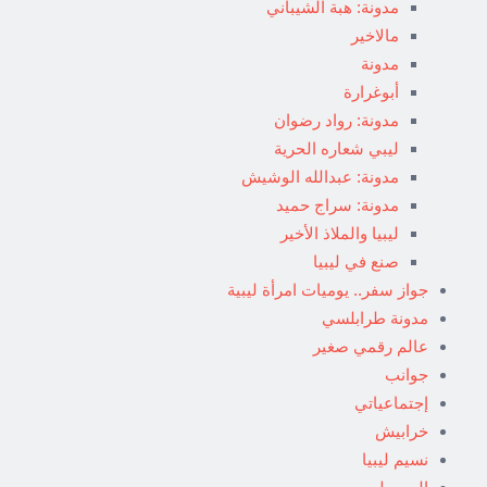
مدونة: هبة الشيباني
مالاخير
مدونة
أبوغرارة
مدونة: رواد رضوان
ليبي شعاره الحرية
مدونة: عبدالله الوشيش
مدونة: سراج حميد
ليبيا والملاذ الأخير
صنع في ليبيا
جواز سفر.. يوميات امرأة ليبية
مدونة طرابلسي
عالم رقمي صغير
جوانب
إجتماعياتي
خرابيش
نسيم ليبيا