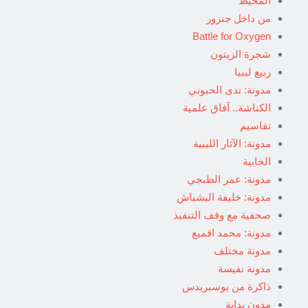
المحيط
من داخل جنزور
Battle for Oxygen
شجرة الزيتون
ربيع ليبيا
مدونة: ندى الحبوني
الكناشة.. آفاق علمية
تقاسيم
مدونة: الآثار الليبية
الخابية
مدونة: عمر الطبجي
مدونة: خليفة البشباش
صحفية مع وقف التنفيذ
مدونة: محمد اقميع
مدونة مختلف
مدونة نفيسة
ذاكرة من يوسبريدس
مدون بداية