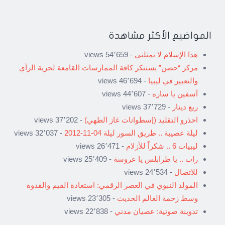
المواضيع الأكثر مشاهدة
هذا الإسلام لا يمثلني
- 54٬659 views
مركز “حصن” يستنكر كافة الممارسات القامعة لحرية الرأي
والتعبير في ليبيا
- 46٬694 views
آسفين يا ساره
- 44٬607 views
ربع دينار
- 37٬729 views
احذرو التقليد (إسطوانات غاز الطهي)
- 37٬202 views
ليلة عصيبة .. طريق السور ليلة 04-11-2012
- 32٬037 views
ليبيات 6 .. شكراً للأزلام
- 26٬471 views
راب .. يا طرابلس يا عروسة
- 25٬409 views
للاتصال
- 24٬534 views
المولد النبوي في العصر الرقمي: استعادة القيم والقدوة
وسط زحمة العالم الحديث
- 23٬305 views
تدوينة صوتية: عصيان مدني
- 22٬838 views