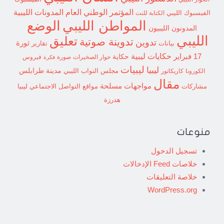
المؤتمر الوطني العام
المدونات الليبية
الفيسبوك الليبي
الكتابة للنت
الوضع
المواطن الليبي
المدونون الليبيون
الليبي
تعليق
تدوينة صوتية
تدوين
ثورة
بيانات
تقارير
حكايات ليبية
17 فبراير
حكاية
حوار الصخيرات
صورة
فيروس
فكرة
ليبيات
ليبيا
مدينة طرابلس
مجلس النواب الليبي
الكورونا
كاريكاتور
مقال
مواجهات مسلحة
مشاركات
مواقع التواصل الاجتماعي ليبيا
هدرزة
منوعات
تسجيل الدخول
خلاصات Feed الإدخالات
خلاصة التعليقات
WordPress.org