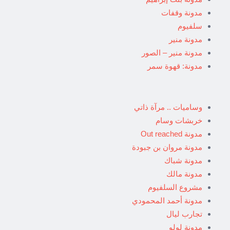
مدونة وقفات
سلفيوم
مدونة منير
مدونة منير – الصور
مدونة: قهوة سمر
وساميات .. مرآة ذاتي
خربشات وسام
مدونة Out reached
مدونة مروان بن جبودة
مدونة شباك
مدونة مالك
مشروع السلفيوم
مدونة أحمد المحمودي
تجارب ليال
مدونة لولو