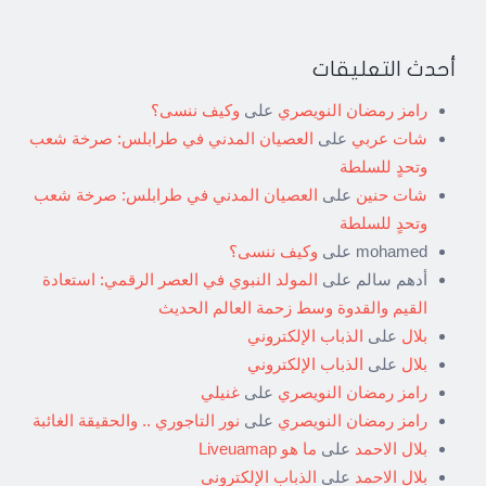
أحدث التعليقات
رامز رمضان النويصري
على
وكيف ننسى؟
شات عربي
على
العصيان المدني في طرابلس: صرخة شعب
وتحدٍ للسلطة
شات حنين
على
العصيان المدني في طرابلس: صرخة شعب
وتحدٍ للسلطة
mohamed
على
وكيف ننسى؟
أدهم سالم
على
المولد النبوي في العصر الرقمي: استعادة
القيم والقدوة وسط زحمة العالم الحديث
بلال
على
الذباب الإلكتروني
بلال
على
الذباب الإلكتروني
رامز رمضان النويصري
على
غنيلي
رامز رمضان النويصري
على
نور التاجوري .. والحقيقة الغائبة
بلال الاحمد
على
ما هو Liveuamap
بلال الاحمد
على
الذباب الإلكتروني