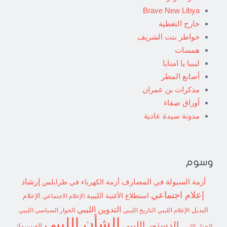
Brave New Libya
خارج التغطية
خواطر بنت الشريف
همسات
ليبيا يا امنايا
أصابع المطر
مذكرات بن عمران
أوراق صفاء
مدونة سيدة عادية
وسوم
إرشاد
أزمة السيولة في المصارف
أزمة الكهرباء في طرابلس
إعلام اجتماعي
استطلاع
الأغنية الليبية
الإعلام الاجتماعي
الإعلام
التدوين الليبي
البديل
الإعلام الليبي
التاريخ الليبي
الحوار السياسي الليبي
الشأن الليبي
الدستور الليبي
الفيسبوك
الحوار الليبي