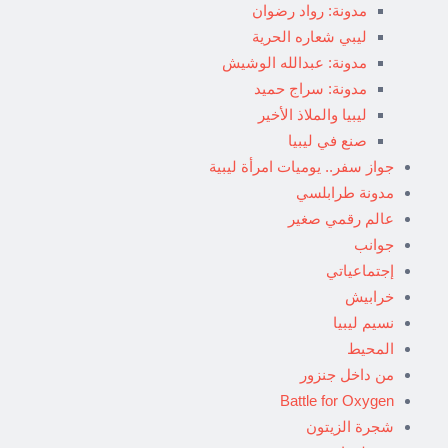
مدونة: رواد رضوان
ليبي شعاره الحرية
مدونة: عبدالله الوشيش
مدونة: سراج حميد
ليبيا والملاذ الأخير
صنع في ليبيا
جواز سفر.. يوميات امرأة ليبية
مدونة طرابلسي
عالم رقمي صغير
جوانب
إجتماعياتي
خرابيش
نسيم ليبيا
المحيط
من داخل جنزور
Battle for Oxygen
شجرة الزيتون