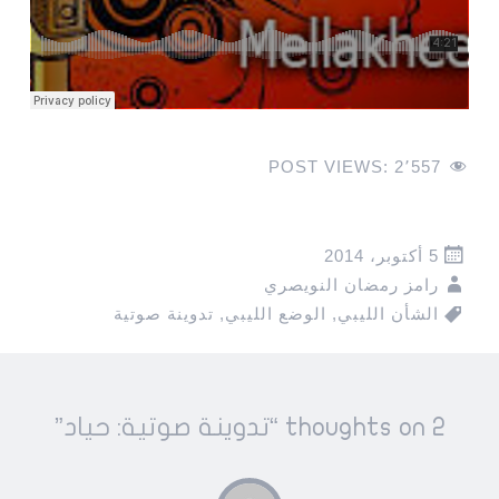
POST VIEWS:
2٬557
5 أكتوبر، 2014
رامز رمضان النويصري
الشأن الليبي
,
الوضع الليبي
,
تدوينة صوتية
Pos
2 thoughts on “
تدوينة صوتية: حياد
”
navigatio