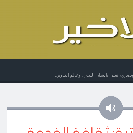
صري، تعنى بالشأن الليبي، وعالم التدوين..
صوت