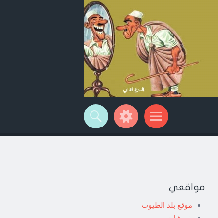
مواقعي
موقع بلد الطيوب
خربشات