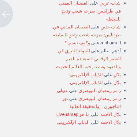
شات عربي
على
العصيان المدني
في طرابلس: صرخة شعب وتحدٍ
للسلطة
شات حنين
على
العصيان المدني في
طرابلس: صرخة شعب وتحدٍ للسلطة
mohamed
على
وكيف ننسى؟
أدهم سالم
على
المولد النبوي في
العصر الرقمي: استعادة القيم
والقدوة وسط زحمة العالم الحديث
بلال
على
الذباب الإلكتروني
بلال
على
الذباب الإلكتروني
رامز رمضان النويصري
على
غنيلي
رامز رمضان النويصري
على
نور
التاجوري .. والحقيقة الغائبة
بلال الاحمد
على
ما هو Liveuamap
بلال الاحمد
على
الذباب الإلكتروني