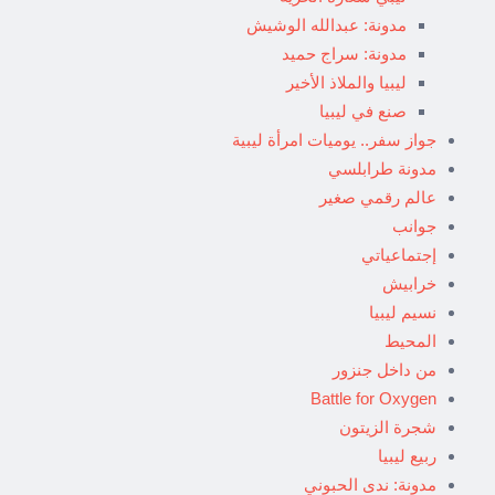
مدونة: عبدالله الوشيش
مدونة: سراج حميد
ليبيا والملاذ الأخير
صنع في ليبيا
جواز سفر.. يوميات امرأة ليبية
مدونة طرابلسي
عالم رقمي صغير
جوانب
إجتماعياتي
خرابيش
نسيم ليبيا
المحيط
من داخل جنزور
Battle for Oxygen
شجرة الزيتون
ربيع ليبيا
مدونة: ندى الحبوني