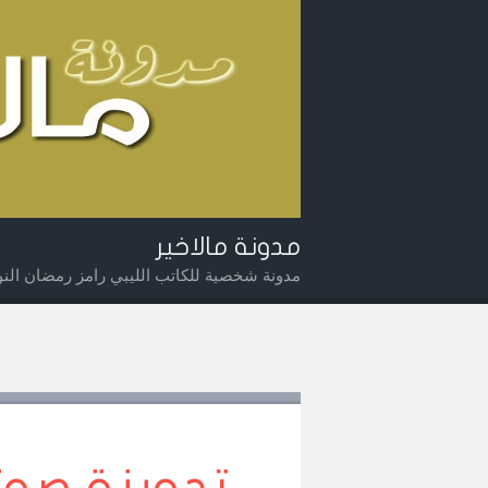
مدونة مالاخير
مدونة شخصية للكاتب الليبي رامز رمضان النوي
Widget
Searc
Men