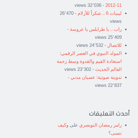
- 32٬036 views
11-2012
ليبيات 6 .. شكراً للأزلام
- 26٬470
views
راب .. يا طرابلس يا عروسة
-
25٬409 views
للاتصال
- 24٬532 views
المولد النبوي في العصر الرقمي:
استعادة القيم والقدوة وسط زحمة
العالم الحديث
- 23٬302 views
تدوينة صوتية: عصيان مدني
-
22٬837 views
أحدث التعليقات
رامز رمضان النويصري
على
وكيف
ننسى؟