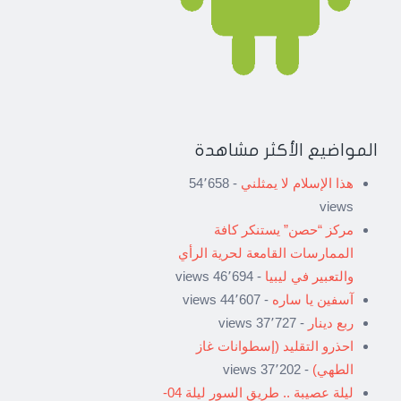
المواضيع الأكثر مشاهدة
هذا الإسلام لا يمثلني
- 54٬658
views
مركز “حصن” يستنكر كافة
الممارسات القامعة لحرية الرأي
والتعبير في ليبيا
- 46٬694 views
آسفين يا ساره
- 44٬607 views
ربع دينار
- 37٬727 views
احذرو التقليد (إسطوانات غاز
الطهي)
- 37٬202 views
ليلة عصيبة .. طريق السور ليلة 04-