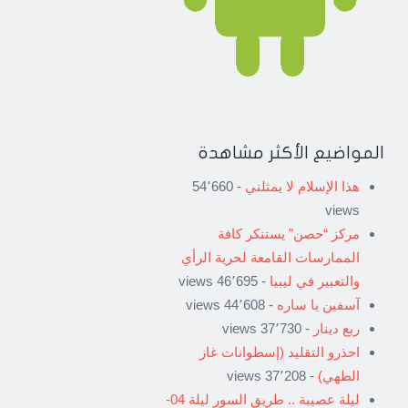
المواضيع الأكثر مشاهدة
هذا الإسلام لا يمثلني
- 54٬660
views
مركز “حصن” يستنكر كافة
الممارسات القامعة لحرية الرأي
والتعبير في ليبيا
- 46٬695 views
آسفين يا ساره
- 44٬608 views
ربع دينار
- 37٬730 views
احذرو التقليد (إسطوانات غاز
الطهي)
- 37٬208 views
ليلة عصيبة .. طريق السور ليلة 04-