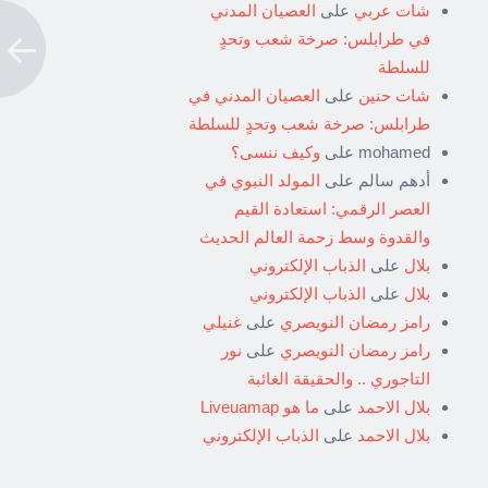
شات عربي
على
العصيان المدني
في طرابلس: صرخة شعب وتحدٍ
للسلطة
شات حنين
على
العصيان المدني في
طرابلس: صرخة شعب وتحدٍ للسلطة
mohamed
على
وكيف ننسى؟
أدهم سالم
على
المولد النبوي في
العصر الرقمي: استعادة القيم
والقدوة وسط زحمة العالم الحديث
بلال
على
الذباب الإلكتروني
بلال
على
الذباب الإلكتروني
رامز رمضان النويصري
على
غنيلي
رامز رمضان النويصري
على
نور
التاجوري .. والحقيقة الغائبة
بلال الاحمد
على
ما هو Liveuamap
بلال الاحمد
على
الذباب الإلكتروني