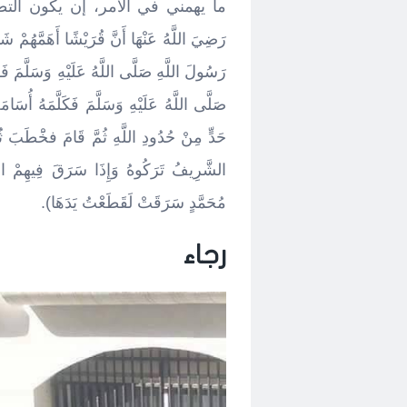
ما يهمني في الأمر، إن يكون التطبي
رَضِيَ اللَّهُ عَنْهَا أَنَّ قُرَيْشًا أَهَمَّهُمْ شَأ
رَسُولَ اللَّهِ صَلَّى اللَّهُ عَلَيْهِ وَسَلَّمَ فَق
صَلَّى اللَّهُ عَلَيْهِ وَسَلَّمَ فَكَلَّمَهُ أُسَا
حَدٍّ مِنْ حُدُودِ اللَّهِ ثُمَّ قَامَ فخَْطَبَ ثُمَّ
الشَّرِيفُ تَرَكُوهُ وَإِذَا سَرَقَ فِيهِمْ الضَّ
مُحَمَّدٍ سَرَقَتْ لَقَطَعْتُ يَدَهَا).
رجاء