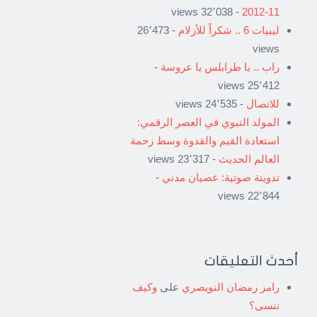
- 32٬038 views
11-2012
ليبيات 6 .. شكراً للأزلام
- 26٬473
views
راب .. يا طرابلس يا عروسة
-
25٬412 views
للاتصال
- 24٬535 views
المولد النبوي في العصر الرقمي:
استعادة القيم والقدوة وسط زحمة
العالم الحديث
- 23٬317 views
تدوينة صوتية: عصيان مدني
-
22٬844 views
أحدث التعليقات
رامز رمضان النويصري
على
وكيف
ننسى؟