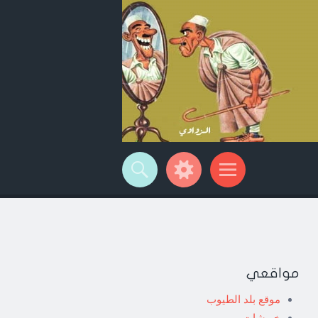
مواقعي
موقع بلد الطيوب
خربشات