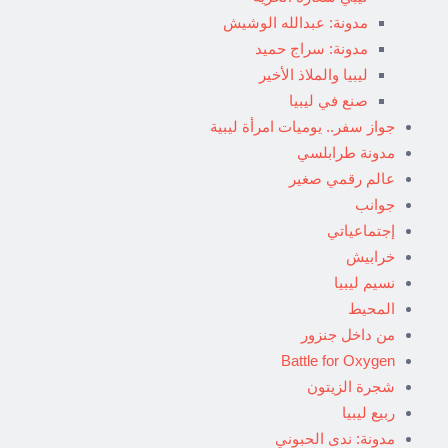
مدونة: عبدالله الوشيش
مدونة: سراج حميد
ليبيا والملاذ الأخير
صنع في ليبيا
جواز سفر.. يوميات امرأة ليبية
مدونة طرابلسي
عالم رقمي صغير
جوانب
إجتماعياتي
خرابيش
نسيم ليبيا
المحيط
من داخل جنزور
Battle for Oxygen
شجرة الزيتون
ربيع ليبيا
مدونة: ندى الحبوني