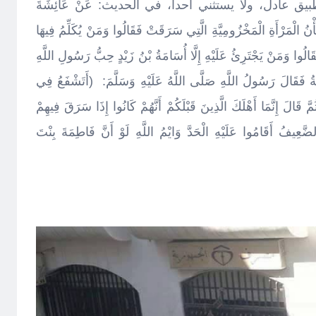
ق عادل، ولا يستثني أحداً، في الحديث: عَنْ عَائِشَةَ
ْنُ الْمَرْأَةِ الْمَخْزُومِيَّةِ الَّتِي سَرَقَتْ فَقَالُوا وَمَنْ يُكَلِّمُ فِيهَا
َالُوا وَمَنْ يَجْتَرِئُ عَلَيْهِ إِلَّا أُسَامَةُ بْنُ زَيْدٍ حِبُّ رَسُولِ اللَّهِ
مَةُ فَقَالَ رَسُولُ اللَّهِ صَلَّى اللَّهُ عَلَيْهِ وَسَلَّمَ: (أَتَشْفَعُ فِي
 قَالَ إِنَّمَا أَهْلَكَ الَّذِينَ قَبْلَكُمْ أَنَّهُمْ كَانُوا إِذَا سَرَقَ فِيهِمْ
عِيفُ أَقَامُوا عَلَيْهِ الْحَدَّ وَايْمُ اللَّهِ لَوْ أَنَّ فَاطِمَةَ بِنْتَ