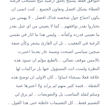
التوافق فقط يسمح بخلق ارضية تتيح للمنتخب فرصة
العطاء بشكل افضل وتعاون الجميع .. كنت اتمنى ان
يكون اجماع حول شخصه فذاك افضل .. لا يهمني من
يختاروا بقدر توافقهم .. كما لا يعنيني من اي جيل بقدر
ما تعنيني قدرته وكفأته .. وليس هذا ما اثار في نفسي
الرغبة في التعقيب .. بل ان القارئ يشعر وكأن صفة
سجين سياسي اصبحت وصمة عار بعدما اعتبرت
بالامس موقف نضالي .. بالطبع مؤلم ان تسود هذه
النظرة ولست انت المسؤول عنها بل تراكمات لها
علاقة فعلا بسجناء اساؤا .. كان الاولى ان توضح هذه
النقطة .. فتمة كثير منهم لم يزايد ولا اعتبرها عتبة
وسلم لتقلد المناصب بل والتعويضات .. لم يرق لي
التعميم فقط .. كل التعميمات خاطئة حتى هذا القول ..