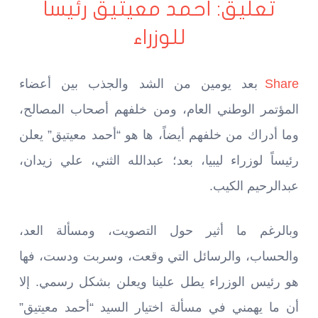
تعليق: أحمد معيتيق رئيساً
للوزراء
Share
بعد يومين من الشد والجذب بين أعضاء
المؤتمر الوطني العام، ومن خلفهم أصحاب المصالح،
وما أدراك من خلفهم أيضاً، ها هو “أحمد معيتيق” يعلن
رئيساً لوزراء ليبيا، بعد؛ عبدالله الثني، علي زيدان،
عبدالرحيم الكيب.
وبالرغم ما أثير حول التصويت، ومسألة العد،
والحساب، والرسائل التي وقعت، وسربت ودست، فها
هو رئيس الوزراء يطل علينا ويعلن بشكل رسمي. إلا
أن ما يهمني في مسألة اختيار السيد “أحمد معيتيق”