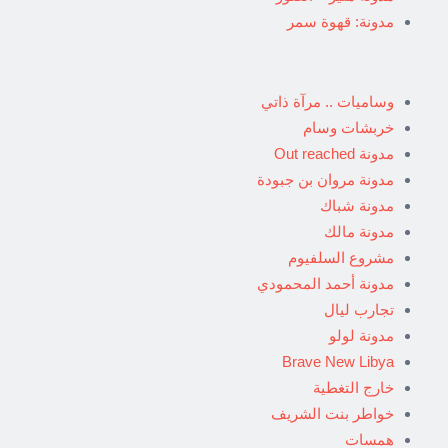
مدونة: قهوة سمر
وساميات .. مرآة ذاتي
خربشات وسام
مدونة Out reached
مدونة مروان بن جبودة
مدونة شباك
مدونة مالك
مشروع السلفيوم
مدونة أحمد المحمودي
تجارب ليال
مدونة لولو
Brave New Libya
خارج التغطية
خواطر بنت الشريف
همسات