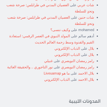
شات عربي
على
العصيان المدني في طرابلس: صرخة شعب
وتحدٍ للسلطة
شات حنين
على
العصيان المدني في طرابلس: صرخة شعب
وتحدٍ للسلطة
mohamed
على
وكيف ننسى؟
أدهم سالم
على
المولد النبوي في العصر الرقمي: استعادة
القيم والقدوة وسط زحمة العالم الحديث
بلال
على
الذباب الإلكتروني
بلال
على
الذباب الإلكتروني
رامز رمضان النويصري
على
غنيلي
رامز رمضان النويصري
على
نور التاجوري .. والحقيقة الغائبة
بلال الاحمد
على
ما هو Liveuamap
بلال الاحمد
على
الذباب الإلكتروني
المدونات الليبية