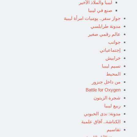
ليبيا والملاذ الأخير
صنع في ليبيا
جواز سفر.. يوميات امرأة ليبية
مدونة طرابلسي
عالم رقمي صغير
جوانب
إجتماعياتي
خرابيش
نسيم ليبيا
المحيط
من داخل جنزور
Battle for Oxygen
شجرة الزيتون
ربيع ليبيا
مدونة: ندى الحبوني
الكناشة.. آفاق علمية
تقاسيم