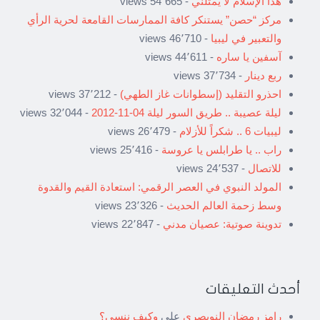
هذا الإسلام لا يمثلني
- 54٬665 views
مركز “حصن” يستنكر كافة الممارسات القامعة لحرية الرأي
والتعبير في ليبيا
- 46٬710 views
آسفين يا ساره
- 44٬611 views
ربع دينار
- 37٬734 views
احذرو التقليد (إسطوانات غاز الطهي)
- 37٬212 views
ليلة عصيبة .. طريق السور ليلة 04-11-2012
- 32٬044 views
ليبيات 6 .. شكراً للأزلام
- 26٬479 views
راب .. يا طرابلس يا عروسة
- 25٬416 views
للاتصال
- 24٬537 views
المولد النبوي في العصر الرقمي: استعادة القيم والقدوة
وسط زحمة العالم الحديث
- 23٬326 views
تدوينة صوتية: عصيان مدني
- 22٬847 views
أحدث التعليقات
رامز رمضان النويصري
على
وكيف ننسى؟