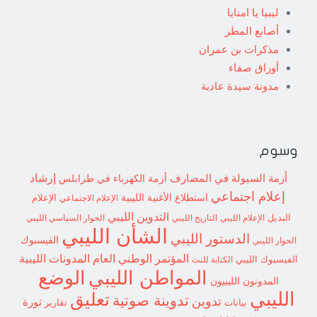
ليبيا يا امنايا
أصابع المطر
مذكرات بن عمران
أوراق صفاء
مدونة سيدة عادية
وسوم
إرشاد
أزمة السيولة في المصارف
أزمة الكهرباء في طرابلس
إعلام اجتماعي
استطلاع
الأغنية الليبية
الإعلام الاجتماعي
الإعلام
التدوين الليبي
البديل
الإعلام الليبي
التاريخ الليبي
الحوار السياسي الليبي
الشأن الليبي
الدستور الليبي
الفيسبوك
الحوار الليبي
المؤتمر الوطني العام
المدونات الليبية
الفيسبوك الليبي
الكتابة للنت
الوضع
المواطن الليبي
المدونون الليبيون
الليبي
تعليق
تدوينة صوتية
تدوين
ثورة
بيانات
تقارير