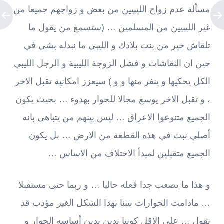
مسألة عدم زواج الليبيين من بعض و زواجهم جميعا من
غير الليبيين من المسلمين … (ستسمع من يقول ما
تلقاش خير من بنت بلادك و الليبي ما نبدله بشي في
حين ان النقاشات و فشل الزوجة الليبية و الرجل الليبي
الكل يحكيها و ينفر منها و و ) سيعزز امكانية تقبل الاخر
، و تقبل الاخر يوسع مجالا للحوار بهدوء … بحيث يكون
الجميع متنوعوا الاعراق … ليس بينهم من يتباهى بانه
أصلي نبت في هذه القطعة من الارض … بل يكون
الجميع متقبلين لمبدأ الاختلاف من الاساس …
و هذا ما يصعب جدا فعله حاليا … و ربما حتى مستقبلا
… مادامت الحوارات بيننا بهذا الشكل الغير مؤدب قد
نقول … على الاقل كوننا ندين بدين أساسه الحوار و