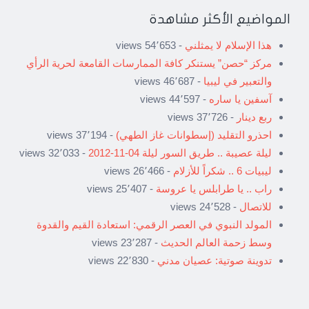
المواضيع الأكثر مشاهدة
هذا الإسلام لا يمثلني
- 54٬653 views
مركز “حصن” يستنكر كافة الممارسات القامعة لحرية الرأي
والتعبير في ليبيا
- 46٬687 views
آسفين يا ساره
- 44٬597 views
ربع دينار
- 37٬726 views
احذرو التقليد (إسطوانات غاز الطهي)
- 37٬194 views
ليلة عصيبة .. طريق السور ليلة 04-11-2012
- 32٬033 views
ليبيات 6 .. شكراً للأزلام
- 26٬466 views
راب .. يا طرابلس يا عروسة
- 25٬407 views
للاتصال
- 24٬528 views
المولد النبوي في العصر الرقمي: استعادة القيم والقدوة
وسط زحمة العالم الحديث
- 23٬287 views
تدوينة صوتية: عصيان مدني
- 22٬830 views