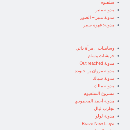
سلفيوم
مدونة منير
مدونة منير – الصور
مدونة: قهوة سمر
وساميات .. مرآة ذاتي
خربشات وسام
مدونة Out reached
مدونة مروان بن جبودة
مدونة شباك
مدونة مالك
مشروع السلفيوم
مدونة أحمد المحمودي
تجارب ليال
مدونة لولو
Brave New Libya