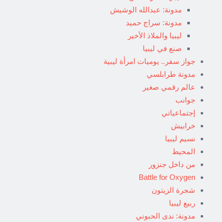
مدونة: عبدالله الوشيش
مدونة: سراج حميد
ليبيا والملاذ الأخير
صنع في ليبيا
جواز سفر.. يوميات امرأة ليبية
مدونة طرابلسي
عالم رقمي صغير
جوانب
إجتماعياتي
خرابيش
نسيم ليبيا
المحيط
من داخل جنزور
Battle for Oxygen
شجرة الزيتون
ربيع ليبيا
مدونة: ندى الحبوني