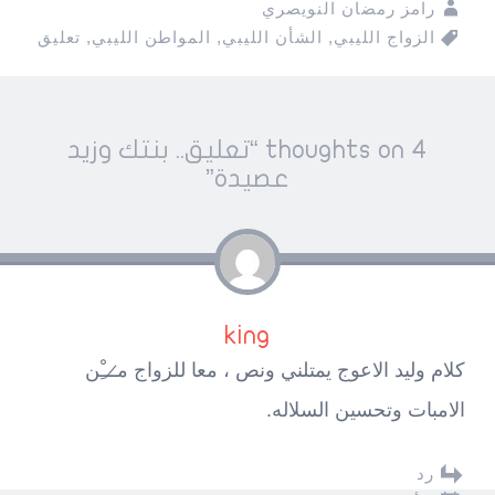
رامز رمضان النويصري
الزواج الليبي
,
الشأن الليبي
,
المواطن الليبي
,
تعليق
Pos
4 thoughts on “
تعليق.. بنتك وزيد
navigatio
عصيدة
”
king
كلام وليد الاعوج يمتلني ونص ، معا للزواج م̷ـــِْن
الامبات وتحسين السلاله.
رد