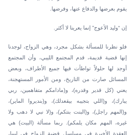
يقوم بعرضها والدفاع عنها، وفرضها.
إن “وليد الأعوج” إنما يعرينا لا أكثر.
فلو نظرنا للمسألة بشكل مجرد، وهي الزواج، لوجدنا
إنها قضية قديمة، قدم المجتمع الليبي، وأن المجتمع
أوجد لها حلولاً تواطأت فيها جميع الأطراف، وبعض
المسائل صارت من التاريخ، ومن الأمور المستهجنة،
يعني (كل قدير وقدره)، و(مادامكم متفاهمين، ربي
يبارك)، و(اللي بتجيبه بيقعدلك)، و(بنديروا الماير)،
و(المهم راجل)، و(البنت بنتكم)، و(لا نبي لا دهب ولا
غيره، المهم مكان يلمكم). ربما مسألة (البيت) هي
العقدة الأخيرة في مسلسل قضية الزواج في ليبيا،