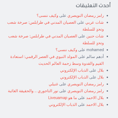
أحدث التعليقات
رامز رمضان النويصري
على
وكيف ننسى؟
شات عربي
على
العصيان المدني في طرابلس: صرخة شعب
وتحدٍ للسلطة
شات حنين
على
العصيان المدني في طرابلس: صرخة شعب
وتحدٍ للسلطة
mohamed
على
وكيف ننسى؟
أدهم سالم
على
المولد النبوي في العصر الرقمي: استعادة
القيم والقدوة وسط زحمة العالم الحديث
بلال
على
الذباب الإلكتروني
بلال
على
الذباب الإلكتروني
رامز رمضان النويصري
على
غنيلي
رامز رمضان النويصري
على
نور التاجوري .. والحقيقة الغائبة
بلال الاحمد
على
ما هو Liveuamap
بلال الاحمد
على
الذباب الإلكتروني