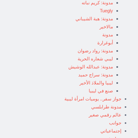
مدونة: كريم نباته
Tuegly
مدونة: هبة الشيباني
مالاخير
مدونة
أبوغرارة
مدونة: رواد رضوان
ليبي شعاره الحرية
مدونة: عبدالله الوشيش
مدونة: سراج حميد
ليبيا والملاذ الأخير
صنع في ليبيا
جواز سفر.. يوميات امرأة ليبية
مدونة طرابلسي
عالم رقمي صغير
جوانب
إجتماعياتي