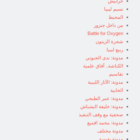
خرابيش
نسيم ليبيا
المحيط
من داخل جنزور
Battle for Oxygen
شجرة الزيتون
ربيع ليبيا
مدونة: ندى الحبوني
الكناشة.. آفاق علمية
تقاسيم
مدونة: الآثار الليبية
الخابية
مدونة: عمر الطبجي
مدونة: خليفة البشباش
صحفية مع وقف التنفيذ
مدونة: محمد اقميع
مدونة مختلف
مدونة نفيسة