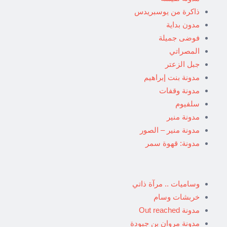
ذاكرة من يوسبريدس
مدون بداية
فوضى جميلة
المصراتي
جبل الزعتر
مدونة بنت إبراهيم
مدونة وقفات
سلفيوم
مدونة منير
مدونة منير – الصور
مدونة: قهوة سمر
وساميات .. مرآة ذاتي
خربشات وسام
مدونة Out reached
مدونة مروان بن جبودة