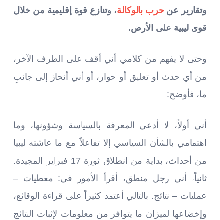
وتقارير عن
حرب بالوكالة
، وتنازع قوة إقليمية من خلال
قوى ليبية على الأرض.
وحتى لا يفهم من كلامي أني أقف على الطرف الآخر،
من أي حدث أو تعليق أو حوار، أو أني أنحاز إلى جانبٍ
ما، فأوضح:
أني أولاً، لا أدعي المعرفة بالسياسة وشؤونها، وما
اهتمامي بالشأن السياسي إلا تفاعلاً مع ما عاشته ليبيا
من أحداث، بداية من انطلاق ثورة 17 فبراير المجيدة.
ثانياً، أني رجل منطق، أقرأ الأمور في: معطيات –
عمليات – نتائج. بالتالي أعتمد كثيراً على قراءة الوقائع،
وإخضاعها لميزان ما يتوافر من معلومات لإثبات النتائج