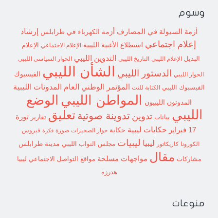
وسوم
إرشاد
أزمة السيولة في المصارف
أزمة الكهرباء في طرابلس
إعلام اجتماعي
استطلاع
الأغنية الليبية
الإعلام الاجتماعي
الإعلام
التدوين الليبي
البديل
الإعلام الليبي
التاريخ الليبي
الحوار السياسي الليبي
الشأن الليبي
الدستور الليبي
الفيسبوك
الحوار الليبي
المؤتمر الوطني العام
المدونات الليبية
الفيسبوك الليبي
الكتابة للنت
الوضع
المواطن الليبي
المدونون الليبيون
الليبي
تعليق
تدوينة صوتية
تدوين
ثورة
بيانات
تقارير
حكايات ليبية
17 فبراير
حكاية
حوار الصخيرات
صورة
فيروس
فكرة
ليبيات
ليبيا
مدينة طرابلس
مجلس النواب الليبي
الكورونا
كاريكاتور
مقال
مواجهات مسلحة
مشاركات
مواقع التواصل الاجتماعي ليبيا
هدرزة
منوعات