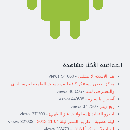
المواضيع الأكثر مشاهدة
هذا الإسلام لا يمثلني
- 54٬660 views
مركز “حصن” يستنكر كافة الممارسات القامعة لحرية الرأي
والتعبير في ليبيا
- 46٬695 views
آسفين يا ساره
- 44٬608 views
ربع دينار
- 37٬730 views
احذرو التقليد (إسطوانات غاز الطهي)
- 37٬203 views
ليلة عصيبة .. طريق السور ليلة 04-11-2012
- 32٬038 views
ليبيات 6 .. شكراً للأزلام
- 26٬473 views