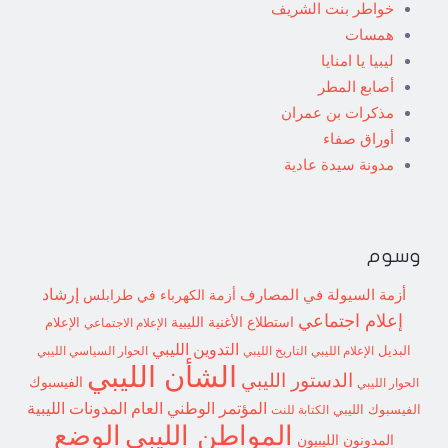
خواطر بنت الشريف
همسات
ليبيا يا امنايا
أصابع المطر
مذكرات بن عمران
أوراق صفاء
مدونة سيدة عادية
وسوم
إرشاد
أزمة السيولة في المصارف
أزمة الكهرباء في طرابلس
إعلام اجتماعي
استطلاع
الأغنية الليبية
الإعلام الاجتماعي
الإعلام
التدوين الليبي
البديل
الإعلام الليبي
التاريخ الليبي
الحوار السياسي الليبي
الشأن الليبي
الدستور الليبي
الفيسبوك
الحوار الليبي
المؤتمر الوطني العام
المدونات الليبية
الفيسبوك الليبي
الكتابة للنت
الوضع
المواطن الليبي
المدونون الليبيون