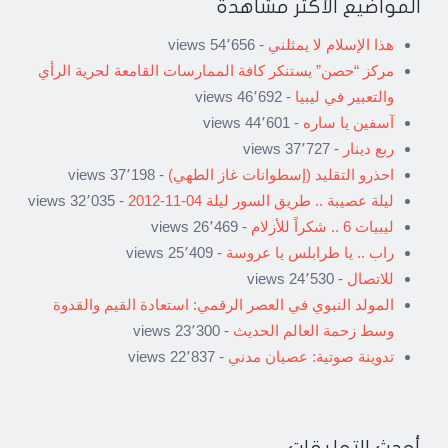
المواضيع الأكثر مشاهدة
هذا الإسلام لا يمثلني
- 54٬656 views
مركز “حصن” يستنكر كافة الممارسات القامعة لحرية الرأي
والتعبير في ليبيا
- 46٬692 views
آسفين يا ساره
- 44٬601 views
ربع دينار
- 37٬727 views
احذرو التقليد (إسطوانات غاز الطهي)
- 37٬198 views
ليلة عصيبة .. طريق السور ليلة 04-11-2012
- 32٬035 views
ليبيات 6 .. شكراً للأزلام
- 26٬469 views
راب .. يا طرابلس يا عروسة
- 25٬409 views
للاتصال
- 24٬530 views
المولد النبوي في العصر الرقمي: استعادة القيم والقدوة
وسط زحمة العالم الحديث
- 23٬300 views
تدوينة صوتية: عصيان مدني
- 22٬837 views