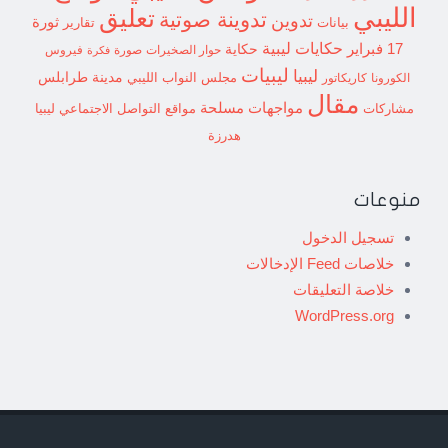
الليبي
تعليق
تدوينة صوتية
تدوين
ثورة
بيانات
تقارير
حكايات ليبية
17 فبراير
حكاية
حوار الصخيرات
صورة
فيروس
فكرة
ليبيات
ليبيا
مدينة طرابلس
مجلس النواب الليبي
الكورونا
كاريكاتور
مقال
مواجهات مسلحة
مشاركات
مواقع التواصل الاجتماعي ليبيا
هدرزة
منوعات
تسجيل الدخول
خلاصات Feed الإدخالات
خلاصة التعليقات
WordPress.org