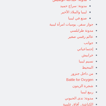
مدونة: سراج حميد
ليبيا والملاذ الأخير
صنع في ليبيا
جواز سفر.. يوميات امرأة ليبية
مدونة طرابلسي
عالم رقمي صغير
جوانب
إجتماعياتي
خرابيش
نسيم ليبيا
المحيط
من داخل جنزور
Battle for Oxygen
شجرة الزيتون
ربيع ليبيا
مدونة: ندى الحبوني
الكناشة.. آفاق علمية