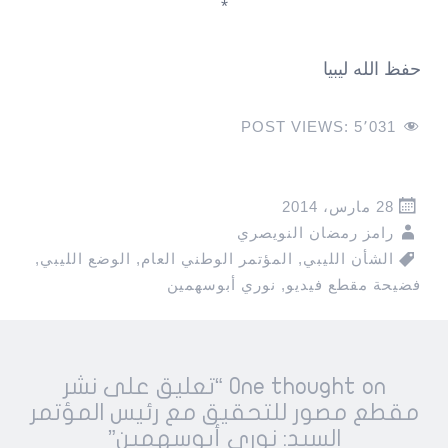
*
حفظ الله ليبيا
POST VIEWS:
5٬031
28 مارس، 2014
رامز رمضان النويصري
الشأن الليبي
,
المؤتمر الوطني العام
,
الوضع الليبي
,
فضيحة مقطع فيديو
,
نوري أبوسهمين
Pos
One thought on “
تعليق على نشر
navigatio
مقطع مصور للتحقيق مع رئيس المؤتمر
السيد: نوري أبوسهمين
”