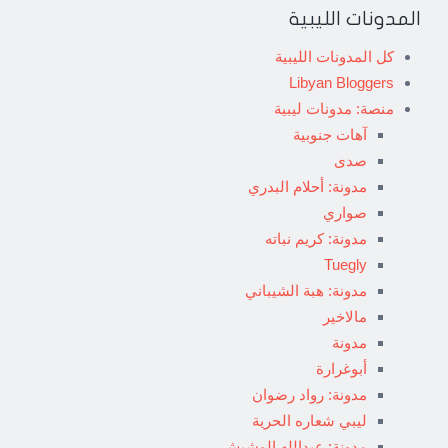
المدونات الليبية
كل المدونات الليبية
Libyan Bloggers
منصة: مدونات ليبية
آهات جنوبية
صدى
مدونة: أحلام البدري
صواري
مدونة: كريم نباته
Tuegly
مدونة: هبة الشيباني
مالاخير
مدونة
أبوغرارة
مدونة: رواد رضوان
ليبي شعاره الحرية
مدونة: عبدالله الوشيش