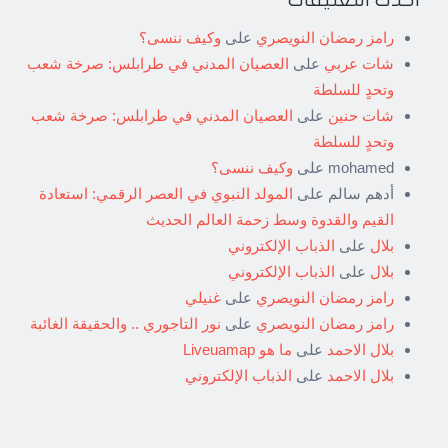
أحدث التعليقات
رامز رمضان النويصري
على
وكيف ننسى؟
شات عربي
على
العصيان المدني في طرابلس: صرخة شعب
وتحدٍ للسلطة
شات حنين
على
العصيان المدني في طرابلس: صرخة شعب
وتحدٍ للسلطة
mohamed
على
وكيف ننسى؟
أدهم سالم
على
المولد النبوي في العصر الرقمي: استعادة
القيم والقدوة وسط زحمة العالم الحديث
بلال
على
الذباب الإلكتروني
بلال
على
الذباب الإلكتروني
رامز رمضان النويصري
على
غنيلي
رامز رمضان النويصري
على
نور التاجوري .. والحقيقة الغائبة
بلال الاحمد
على
ما هو Liveuamap
بلال الاحمد
على
الذباب الإلكتروني