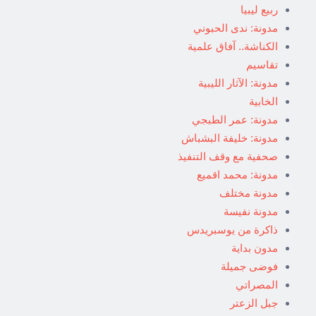
ربيع ليبيا
مدونة: ندى الحبوني
الكناشة.. آفاق علمية
تقاسيم
مدونة: الآثار الليبية
الخابية
مدونة: عمر الطبجي
مدونة: خليفة البشباش
صحفية مع وقف التنفيذ
مدونة: محمد اقميع
مدونة مختلف
مدونة نفيسة
ذاكرة من يوسبريدس
مدون بداية
فوضى جميلة
المصراتي
جبل الزعتر