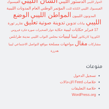
الشأن الليبي
الدستور الليبي
الفيسبوك
الحوار الليبي
المؤتمر الوطني العام
المدونات الليبية
الفيسبوك الليبي
الكتابة للنت
الوضع
المواطن الليبي
المدونون الليبيون
الليبي
تعليق
تدوينة صوتية
تدوين
ثورة
بيانات
تقارير
حكايات ليبية
17 فبراير
حكاية
حوار الصخيرات
صورة
فيروس
فكرة
ليبيات
ليبيا
مدينة طرابلس
مجلس النواب الليبي
الكورونا
كاريكاتور
مقال
مواجهات مسلحة
مشاركات
مواقع التواصل الاجتماعي ليبيا
هدرزة
منوعات
تسجيل الدخول
خلاصات Feed الإدخالات
خلاصة التعليقات
WordPress.org