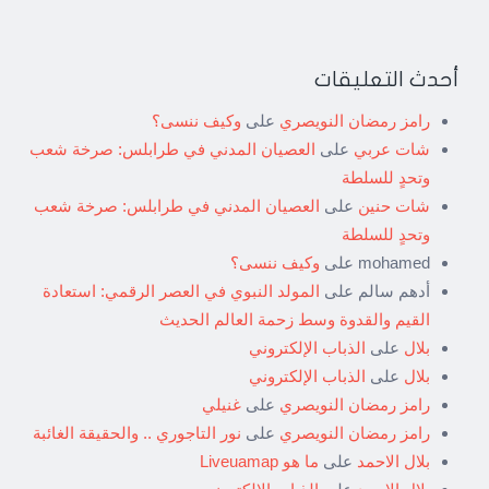
أحدث التعليقات
رامز رمضان النويصري
على
وكيف ننسى؟
شات عربي
على
العصيان المدني في طرابلس: صرخة شعب
وتحدٍ للسلطة
شات حنين
على
العصيان المدني في طرابلس: صرخة شعب
وتحدٍ للسلطة
mohamed
على
وكيف ننسى؟
أدهم سالم
على
المولد النبوي في العصر الرقمي: استعادة
القيم والقدوة وسط زحمة العالم الحديث
بلال
على
الذباب الإلكتروني
بلال
على
الذباب الإلكتروني
رامز رمضان النويصري
على
غنيلي
رامز رمضان النويصري
على
نور التاجوري .. والحقيقة الغائبة
بلال الاحمد
على
ما هو Liveuamap