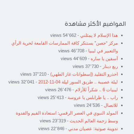
المواضيع الأكثر مشاهدة
هذا الإسلام لا يمثلني
- 54٬662 views
مركز “حصن” يستنكر كافة الممارسات القامعة لحرية الرأي
والتعبير في ليبيا
- 46٬708 views
آسفين يا ساره
- 44٬609 views
ربع دينار
- 37٬730 views
احذرو التقليد (إسطوانات غاز الطهي)
- 37٬210 views
ليلة عصيبة .. طريق السور ليلة 04-11-2012
- 32٬041 views
ليبيات 6 .. شكراً للأزلام
- 26٬476 views
راب .. يا طرابلس يا عروسة
- 25٬413 views
للاتصال
- 24٬536 views
المولد النبوي في العصر الرقمي: استعادة القيم والقدوة
وسط زحمة العالم الحديث
- 23٬319 views
تدوينة صوتية: عصيان مدني
- 22٬846 views