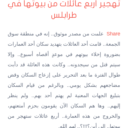
تهجير أربع عائلات من بيوتها في
طرابلس
Share
علمت من مصدر موثوق.. إنه في منطقة سوق
الجمعة.. قامت أحد العائلات بتهديد سكان أحد العمارات
بضوروة إخلاء بيوتهم في موعدٍ أقصاه أسبوع.. وإلا
سيتم قتل من سيجدونه.. وكانت هذه العائلة قد دأبت
طوال الفترة ما بعد التحرير على إزعاج السكان وقض
مضاجعهم بشكل يومي.. وبالرغم من قيام السكان
بتبليغ الجهات المعنية لم يهتم أحد بهم.. ولم ينظر
إليهم.. وها هم السكان الآن يقومون بحزم أمتعتهم،
والخروج من هذه العمارة.. أربع عائلات ستهجر من
بيوتها.. إلى أين؟!!!؟.. لهم الله.