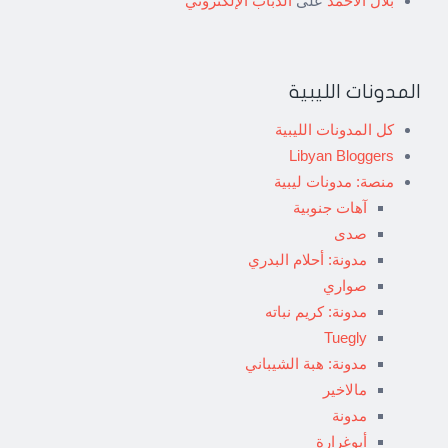
بلال الاحمد
على
الذباب الإلكتروني
المدونات الليبية
كل المدونات الليبية
Libyan Bloggers
منصة: مدونات ليبية
آهات جنوبية
صدى
مدونة: أحلام البدري
صواري
مدونة: كريم نباته
Tuegly
مدونة: هبة الشيباني
مالاخير
مدونة
أبوغرارة