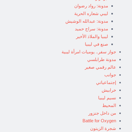
مدونة: رواد رضوان
ليبي شعاره الحرية
مدونة: عبدالله الوشيش
مدونة: سراج حميد
ليبيا والملاذ الأخير
صنع في ليبيا
جواز سفر.. يوميات امرأة ليبية
مدونة طرابلسي
عالم رقمي صغير
جوانب
إجتماعياتي
خرابيش
نسيم ليبيا
المحيط
من داخل جنزور
Battle for Oxygen
شجرة الزيتون