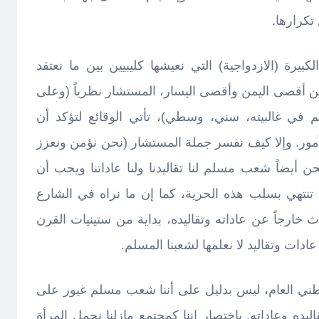
تكرارها.
يرة (الازدواجية) التي نعيشها كليبيين بين ما نعتقد
 بين أقصى اليمن وأقصى اليسار، المستشار نظرياً (وعلى
 في غالبيته، سني، وسطي)، تأتي الوقائع لتؤكد أن
أمور. وإلا كيف نفسر جملة المستشار (نحن نؤمن ونعزز
 أيضاً شعب مسلم لنا تقاليدنا ولنا عاداتنا ويجب أن
تنتهي بسلب هذه الحرية، كما إن ما نراه في الشارع
ث خارجاً عن عاداته وتقاليده، بداية من ستينيات القرن
عادات وتقاليد لا نعلمها لشعبنا المسلم.
لوطني العام، ليس بدليل على أننا شعب مسلم غيور على
يده وعاداته. باختصار إننا كمجتمع مازلنا نحمل المرأة