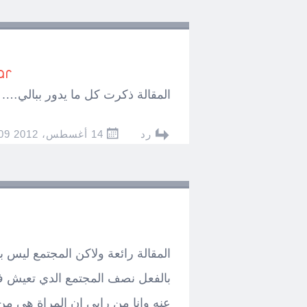
ar
المقالة ذكرت كل ما يدور ببالي….
رد
14 أغسطس، 2012 AT 13:09
المقالة رائعة ولاكن المجتمع ليس ب
بالفعل نصف المجتمع الدي تعيش في
عنه وانا من رايي ان المراة هي من 