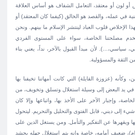
أو لون أو معتقد، التعامل الشفاف هو أساس العلاقة
 في عمله، والقصد هو الخالق (كيفما كان المعتقد) أو
 الإخلاص قلوب العباد لينتشر الإسلام ما بينهم. ونحن
يخدم مصلحتنا الخاصة، سواء على المستوى الفردي
 سياسي،…). لأن مبدأ القبول بالآخر، نداً، يعني بناء
الثقة والمسؤولية.
، وكأنه (عزوزة القايلة) التي كانت أمهاتنا تخيفنا بها
ن في يد البعض إلى وسيلة استغلال وتسلق وتخويف، من
صة، وإجبار الآخر على الأخذ بها، واتباعها وإلا كان
شيء إلى ديني، قابل الفتوى والتحليل والتحريم. ليتحول
ها ويقهرها عن التفكير والتأمل. ومن يستغل الدين على
ام)، ضعيف أمامه، خاصة وإنه يتم استغلال جهله بحشد