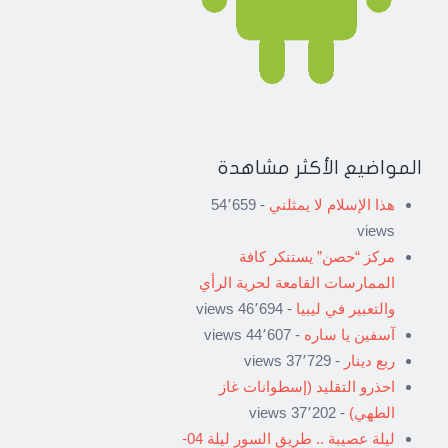
المواضيع الأكثر مشاهدة
هذا الإسلام لا يمثلني
- 54٬659
views
مركز “حصن” يستنكر كافة
الممارسات القامعة لحرية الرأي
والتعبير في ليبيا
- 46٬694 views
آسفين يا ساره
- 44٬607 views
ربع دينار
- 37٬729 views
احذرو التقليد (إسطوانات غاز
الطهي)
- 37٬202 views
ليلة عصيبة .. طريق السور ليلة 04-