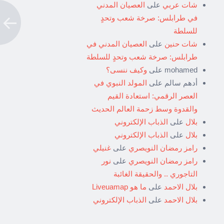
شات عربي
على
العصيان المدني
في طرابلس: صرخة شعب وتحدٍ
للسلطة
شات حنين
على
العصيان المدني في
طرابلس: صرخة شعب وتحدٍ للسلطة
mohamed
على
وكيف ننسى؟
أدهم سالم
على
المولد النبوي في
العصر الرقمي: استعادة القيم
والقدوة وسط زحمة العالم الحديث
بلال
على
الذباب الإلكتروني
بلال
على
الذباب الإلكتروني
رامز رمضان النويصري
على
غنيلي
رامز رمضان النويصري
على
نور
التاجوري .. والحقيقة الغائبة
بلال الاحمد
على
ما هو Liveuamap
بلال الاحمد
على
الذباب الإلكتروني