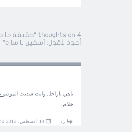
Post
4 thoughts on “
حقيقة ما حدث
←
→
navigation
أعود لأقول: آسفين يا ساره
”
باهي ياراجل وانت شديت الموضوع 
خلاص
رد
14 أغسطس، 2012 AT 09:49