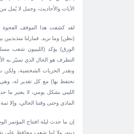
الآيات والأحاديث، وجمل لا يُمل من 
لقد كشفت هذا الموقف الفجوة الكب
(نظن) وما نريد. فمازلنا متذبذبين
الورق) يؤكد (الليبيون شعب مسلم
التطرف هو الحال الذي تسيّر به ال
ونقدر الحريات الشخصية، ولكن نحن
نحتفظ بها) مع كل تقدير له، وهي 
الليبي بشكل يومي، لا يعتبر ما حد
الماذي وحتى وقتنا الحالي، وإلا ثمة 
إن ما حدث ليلة افتتاح المؤتمر ا
دينه، ولا إننا شعب محافظ على تقال