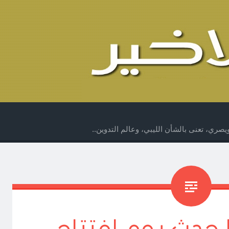
صري، تعنى بالشأن الليبي، وعالم التدوين..