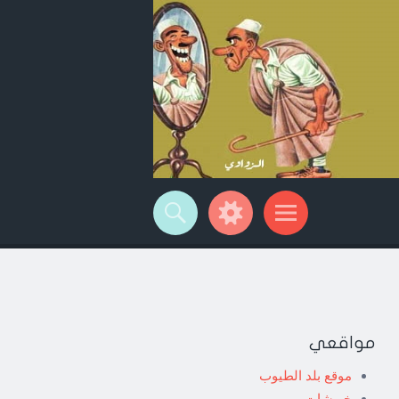
مواقعي
موقع بلد الطيوب
خربشات