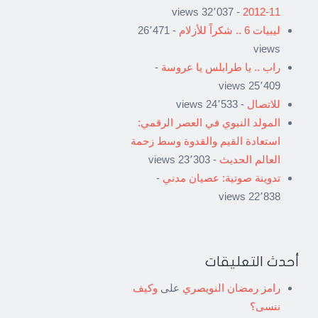
- 32٬037 views
11-2012
ليبيات 6 .. شكراً للأزلام
- 26٬471
views
راب .. يا طرابلس يا عروسة
-
25٬409 views
للاتصال
- 24٬533 views
المولد النبوي في العصر الرقمي:
استعادة القيم والقدوة وسط زحمة
العالم الحديث
- 23٬303 views
تدوينة صوتية: عصيان مدني
-
22٬838 views
أحدث التعليقات
رامز رمضان النويصري
على
وكيف
ننسى؟