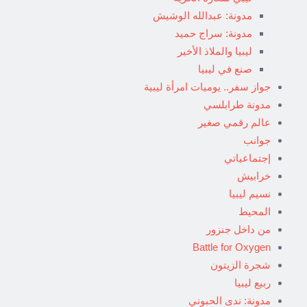
مدونة: عبدالله الوشيش
مدونة: سراج حميد
ليبيا والملاذ الأخير
صنع في ليبيا
جواز سفر.. يوميات امرأة ليبية
مدونة طرابلسي
عالم رقمي صغير
جوانب
إجتماعياتي
خرابيش
نسيم ليبيا
المحيط
من داخل جنزور
Battle for Oxygen
شجرة الزيتون
ربيع ليبيا
مدونة: ندى الحبوني