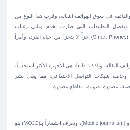
 والدائمة في سوق الهواتف النقالة، وقرب هذا النوع من
ن، وبفضل التطبيقات التي صارت تخدم وتلبي رغبات
المستخدم، صارت الهواتف الذكية (Smart Phones) جزأً لا يتجزأ من حياة الفرد، وأمراً
تف النقالة، والذكية طبعاً، هي الأجهزة الأكثر استخدماً،
ت، وخاصة شبكات التواصل الاجتماعي، مما يعني نشر
 نصية، مصورة، صوتية، مقاطع مصورة.
يقصد بمصطلح (صحافة الموبايل) أو (Mobile journalism)، وتعرف اختصاراً بـ(MOJO) هو