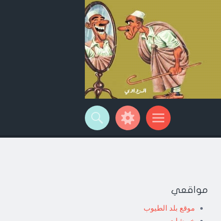
مواقعي
موقع بلد الطيوب
خربشات