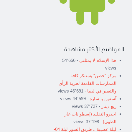
المواضيع الأكثر مشاهدة
هذا الإسلام لا يمثلني
- 54٬656
views
مركز “حصن” يستنكر كافة
الممارسات القامعة لحرية الرأي
والتعبير في ليبيا
- 46٬691 views
آسفين يا ساره
- 44٬599 views
ربع دينار
- 37٬727 views
احذرو التقليد (إسطوانات غاز
الطهي)
- 37٬198 views
ليلة عصيبة .. طريق السور ليلة 04-