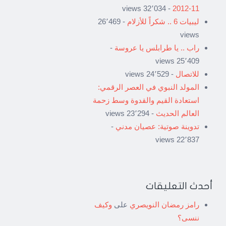
- 32٬034 views
11-2012
ليبيات 6 .. شكراً للأزلام
- 26٬469
views
راب .. يا طرابلس يا عروسة
-
25٬409 views
للاتصال
- 24٬529 views
المولد النبوي في العصر الرقمي:
استعادة القيم والقدوة وسط زحمة
العالم الحديث
- 23٬294 views
تدوينة صوتية: عصيان مدني
-
22٬837 views
أحدث التعليقات
رامز رمضان النويصري
على
وكيف
ننسى؟