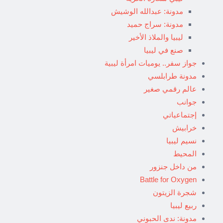
مدونة: عبدالله الوشيش
مدونة: سراج حميد
ليبيا والملاذ الأخير
صنع في ليبيا
جواز سفر.. يوميات امرأة ليبية
مدونة طرابلسي
عالم رقمي صغير
جوانب
إجتماعياتي
خرابيش
نسيم ليبيا
المحيط
من داخل جنزور
Battle for Oxygen
شجرة الزيتون
ربيع ليبيا
مدونة: ندى الحبوني