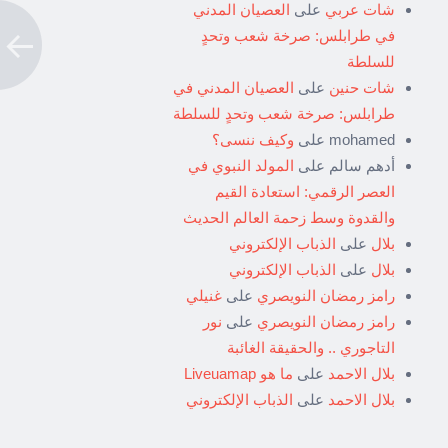
شات عربي
على
العصيان المدني
في طرابلس: صرخة شعب وتحدٍ
للسلطة
شات حنين
على
العصيان المدني في
طرابلس: صرخة شعب وتحدٍ للسلطة
mohamed
على
وكيف ننسى؟
أدهم سالم
على
المولد النبوي في
العصر الرقمي: استعادة القيم
والقدوة وسط زحمة العالم الحديث
بلال
على
الذباب الإلكتروني
بلال
على
الذباب الإلكتروني
رامز رمضان النويصري
على
غنيلي
رامز رمضان النويصري
على
نور
التاجوري .. والحقيقة الغائبة
بلال الاحمد
على
ما هو Liveuamap
بلال الاحمد
على
الذباب الإلكتروني