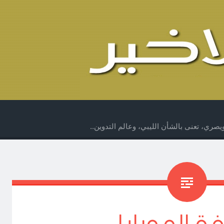
صري، تعنى بالشأن الليبي، وعالم التدوين..