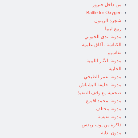
من داخل جنزور
Battle for Oxygen
شجرة الزيتون
ربيع ليبيا
مدونة: ندى الحبوني
الكناشة.. آفاق علمية
تقاسيم
مدونة: الآثار الليبية
الخابية
مدونة: عمر الطبجي
مدونة: خليفة البشباش
صحفية مع وقف التنفيذ
مدونة: محمد اقميع
مدونة مختلف
مدونة نفيسة
ذاكرة من يوسبريدس
مدون بداية