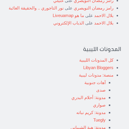
رامز رمضان النويصري
على
غنيلي
رامز رمضان النويصري
على
نور التاجوري .. والحقيقة الغائبة
بلال الاحمد
على
ما هو Liveuamap
بلال الاحمد
على
الذباب الإلكتروني
المدونات الليبية
كل المدونات الليبية
Libyan Bloggers
منصة: مدونات ليبية
آهات جنوبية
صدى
مدونة: أحلام البدري
صواري
مدونة: كريم نباته
Tuegly
مدونة: هبة الشيباني