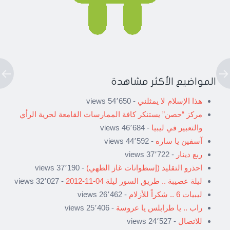
المواضيع الأكثر مشاهدة
هذا الإسلام لا يمثلني
- 54٬650 views
مركز “حصن” يستنكر كافة الممارسات القامعة لحرية الرأي
والتعبير في ليبيا
- 46٬684 views
آسفين يا ساره
- 44٬592 views
ربع دينار
- 37٬722 views
احذرو التقليد (إسطوانات غاز الطهي)
- 37٬190 views
ليلة عصيبة .. طريق السور ليلة 04-11-2012
- 32٬027 views
ليبيات 6 .. شكراً للأزلام
- 26٬462 views
راب .. يا طرابلس يا عروسة
- 25٬406 views
للاتصال
- 24٬527 views