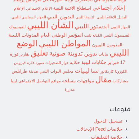
إعلام اجتماعي
استطلاع
الأغنية الليبية
الإعلام الاجتماعي
الإعلام
التدوين الليبي
البديل
الإعلام الليبي
التاريخ الليبي
الحوار السياسي الليبي
الشأن الليبي
الدستور الليبي
الفيسبوك
الحوار الليبي
المؤتمر الوطني العام
المدونات الليبية
الفيسبوك الليبي
الكتابة للنت
الوضع
المواطن الليبي
المدونون الليبيون
الليبي
تعليق
تدوينة صوتية
تدوين
ثورة
بيانات
تقارير
حكايات ليبية
17 فبراير
حكاية
حوار الصخيرات
صورة
فيروس
فكرة
ليبيات
ليبيا
مدينة طرابلس
مجلس النواب الليبي
الكورونا
كاريكاتور
مقال
مواجهات مسلحة
مشاركات
مواقع التواصل الاجتماعي ليبيا
هدرزة
منوعات
تسجيل الدخول
خلاصات Feed الإدخالات
خلاصة التعليقات