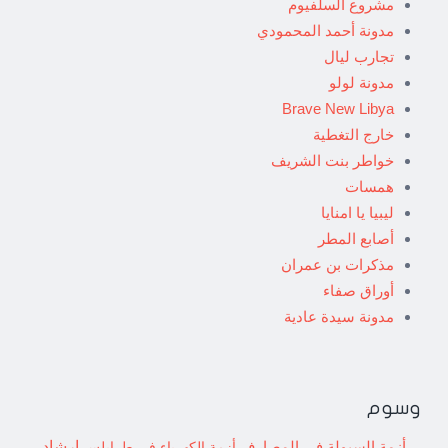
مشروع السلفيوم
مدونة أحمد المحمودي
تجارب ليال
مدونة لولو
Brave New Libya
خارج التغطية
خواطر بنت الشريف
همسات
ليبيا يا امنايا
أصابع المطر
مذكرات بن عمران
أوراق صفاء
مدونة سيدة عادية
وسوم
إرشاد
أزمة السيولة في المصارف
أزمة الكهرباء في طرابلس