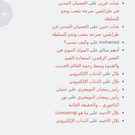
شات عربي
على
العصيان المدني
في طرابلس: صرخة شعب وتحدٍ
للسلطة
شات حنين
على
العصيان المدني في
طرابلس: صرخة شعب وتحدٍ للسلطة
mohamed
على
وكيف ننسى؟
أدهم سالم
على
المولد النبوي في
العصر الرقمي: استعادة القيم
والقدوة وسط زحمة العالم الحديث
بلال
على
الذباب الإلكتروني
بلال
على
الذباب الإلكتروني
رامز رمضان النويصري
على
غنيلي
رامز رمضان النويصري
على
نور
التاجوري .. والحقيقة الغائبة
بلال الاحمد
على
ما هو Liveuamap
بلال الاحمد
على
الذباب الإلكتروني