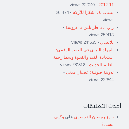
- 32٬040 views
11-2012
ليبيات 6 .. شكراً للأزلام
- 26٬474
views
راب .. يا طرابلس يا عروسة
-
25٬413 views
للاتصال
- 24٬535 views
المولد النبوي في العصر الرقمي:
استعادة القيم والقدوة وسط زحمة
العالم الحديث
- 23٬318 views
تدوينة صوتية: عصيان مدني
-
22٬844 views
أحدث التعليقات
رامز رمضان النويصري
على
وكيف
ننسى؟