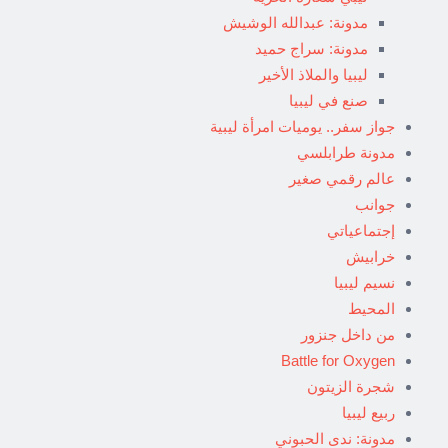
مدونة: عبدالله الوشيش
مدونة: سراج حميد
ليبيا والملاذ الأخير
صنع في ليبيا
جواز سفر.. يوميات امرأة ليبية
مدونة طرابلسي
عالم رقمي صغير
جوانب
إجتماعياتي
خرابيش
نسيم ليبيا
المحيط
من داخل جنزور
Battle for Oxygen
شجرة الزيتون
ربيع ليبيا
مدونة: ندى الحبوني