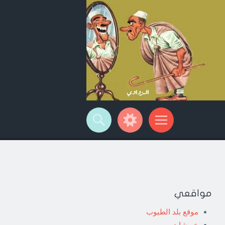
مواقعي
موقع بلد الطيوب
خربشات