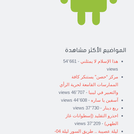
المواضيع الأكثر مشاهدة
هذا الإسلام لا يمثلني
- 54٬661
views
مركز “حصن” يستنكر كافة
الممارسات القامعة لحرية الرأي
والتعبير في ليبيا
- 46٬707 views
آسفين يا ساره
- 44٬608 views
ربع دينار
- 37٬730 views
احذرو التقليد (إسطوانات غاز
الطهي)
- 37٬209 views
ليلة عصيبة .. طريق السور ليلة 04-