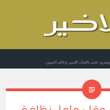
صري، تعنى بالشأن الليبي، وعالم التدوين..