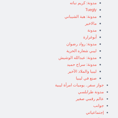
مدونة: كريم نباته
Tuegly
مدونة: هبة الشيباني
مالاخير
مدونة
أبوغرارة
مدونة: رواد رضوان
ليبي شعاره الحرية
مدونة: عبدالله الوشيش
مدونة: سراج حميد
ليبيا والملاذ الأخير
صنع في ليبيا
جواز سفر.. يوميات امرأة ليبية
مدونة طرابلسي
عالم رقمي صغير
جوانب
إجتماعياتي