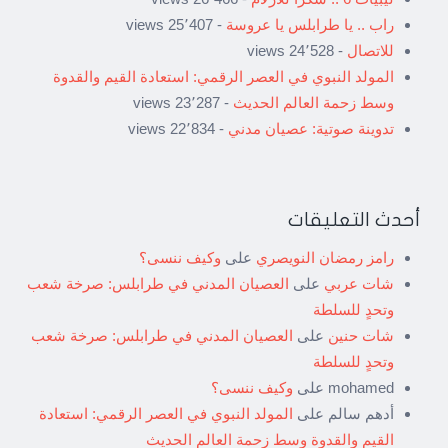
راب .. يا طرابلس يا عروسة
- 25٬407 views
للاتصال
- 24٬528 views
المولد النبوي في العصر الرقمي: استعادة القيم والقدوة
وسط زحمة العالم الحديث
- 23٬287 views
تدوينة صوتية: عصيان مدني
- 22٬834 views
أحدث التعليقات
رامز رمضان النويصري
على
وكيف ننسى؟
شات عربي
على
العصيان المدني في طرابلس: صرخة شعب
وتحدٍ للسلطة
شات حنين
على
العصيان المدني في طرابلس: صرخة شعب
وتحدٍ للسلطة
mohamed
على
وكيف ننسى؟
أدهم سالم
على
المولد النبوي في العصر الرقمي: استعادة
القيم والقدوة وسط زحمة العالم الحديث