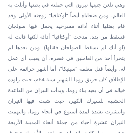
وهي تلعن جنينها نيرون التي حملته في بطنها وأبلت به
العالم، ومن ضحاياه أيضاً “أوكتافيا” زوجته الأولى وقد
قام بقتلها أثناء أدائه مسرحيه يحمل فيها صولجان
فسقط من يده. مدحت “أوكتافيا” أدائه لكنها قالت له
(لو أنك لم تسقط الصولجان فقتلها). ومن بعدها لم
يتجرأ أحد من العاملين في قصره، أن يعيب أي عمل
له. وأيضاً قتل معلمه “سينيكا”، أما أشهر جرائمه على
الإطلاق كان حريق روما الشهير سنة 64م، حيث راوده
خياله في أن يعيد بناء روما، وبدأت النيران من القاعدة
الخشبية للسيرك الكبير، حيث شبت فيها النيران
وانتشرت بشدة لمدة أسبوع في أنحاء روما، والتهمت
النيران عشرة أحياء من جملة أنحاء المدينة الأربعة
عشر. وبينما كانت النيران تتصاعد والأجساد تحترق