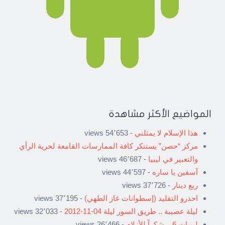
المواضيع الأكثر مشاهدة
هذا الإسلام لا يمثلني
- 54٬653 views
مركز “حصن” يستنكر كافة الممارسات القامعة لحرية الرأي
والتعبير في ليبيا
- 46٬687 views
آسفين يا ساره
- 44٬597 views
ربع دينار
- 37٬726 views
احذرو التقليد (إسطوانات غاز الطهي)
- 37٬195 views
ليلة عصيبة .. طريق السور ليلة 04-11-2012
- 32٬033 views
ليبيات 6 .. شكراً للأزلام
- 26٬466 views