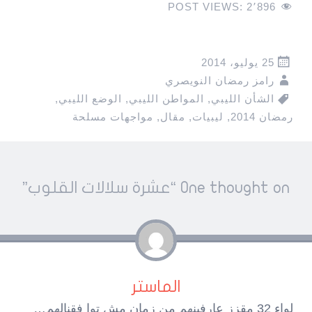
POST VIEWS:
2٬896
25 يوليو، 2014
رامز رمضان النويصري
الشأن الليبي
,
المواطن الليبي
,
الوضع الليبي
,
رمضان 2014
,
ليبيات
,
مقال
,
مواجهات مسلحة
Pos
One thought on “
عشرة سلالات القلوب
”
navigatio
الماستر
لواء 32 مقزز عارفينهم من زمان مش توا فقنالهم…