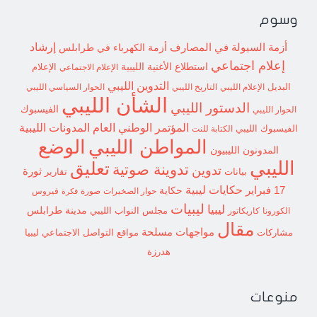
وسوم
إرشاد
أزمة السيولة في المصارف
أزمة الكهرباء في طرابلس
إعلام اجتماعي
استطلاع
الأغنية الليبية
الإعلام الاجتماعي
الإعلام
التدوين الليبي
البديل
الإعلام الليبي
التاريخ الليبي
الحوار السياسي الليبي
الشأن الليبي
الدستور الليبي
الفيسبوك
الحوار الليبي
المؤتمر الوطني العام
المدونات الليبية
الفيسبوك الليبي
الكتابة للنت
الوضع
المواطن الليبي
المدونون الليبيون
الليبي
تعليق
تدوينة صوتية
تدوين
ثورة
بيانات
تقارير
حكايات ليبية
17 فبراير
حكاية
حوار الصخيرات
صورة
فيروس
فكرة
ليبيات
ليبيا
مدينة طرابلس
مجلس النواب الليبي
الكورونا
كاريكاتور
مقال
مواجهات مسلحة
مشاركات
مواقع التواصل الاجتماعي ليبيا
هدرزة
منوعات