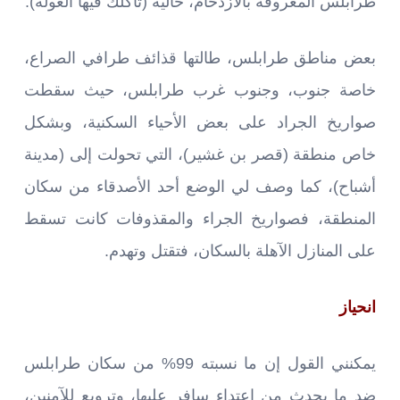
طرابلس المعروفة بالازدحام، خالية (تاكلك فيها الغولة).
بعض مناطق طرابلس، طالتها قذائف طرافي الصراع،
خاصة جنوب، وجنوب غرب طرابلس، حيث سقطت
صواريخ الجراد على بعض الأحياء السكنية، وبشكل
خاص منطقة (قصر بن غشير)، التي تحولت إلى (مدينة
أشباح)، كما وصف لي الوضع أحد الأصدقاء من سكان
المنطقة، فصواريخ الجراء والمقذوفات كانت تسقط
على المنازل الآهلة بالسكان، فتقتل وتهدم.
انحياز
يمكنني القول إن ما نسبته 99% من سكان طرابلس
ضد ما يحدث من اعتداء سافر عليها، وترويعٍ للآمنين،