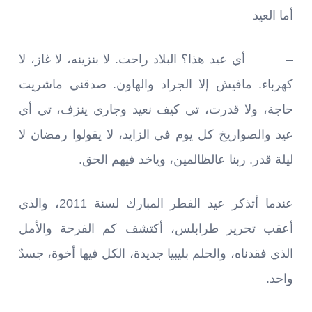
أما العيد
– أي عيد هذا؟ البلاد راحت. لا بنزينه، لا غاز، لا
كهرباء. مافيش إلا الجراد والهاون. صدقني ماشريت
حاجة، ولا قدرت، تي كيف نعيد وجاري ينزف، تي أي
عيد والصواريخ كل يوم في الزايد، لا يقولوا رمضان لا
ليلة قدر. ربنا عالظالمين، وياخد فيهم الحق.
عندما أتذكر عيد الفطر المبارك لسنة 2011، والذي
أعقب تحرير طرابلس، أكتشف كم الفرحة والأمل
الذي فقدناه، والحلم بليبيا جديدة، الكل فيها أخوة، جسدٌ
واحد.