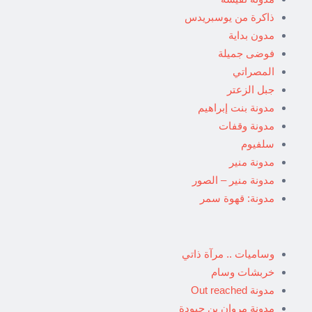
ذاكرة من يوسبريدس
مدون بداية
فوضى جميلة
المصراتي
جبل الزعتر
مدونة بنت إبراهيم
مدونة وقفات
سلفيوم
مدونة منير
مدونة منير – الصور
مدونة: قهوة سمر
وساميات .. مرآة ذاتي
خربشات وسام
مدونة Out reached
مدونة مروان بن جبودة