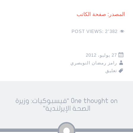
المصدر: صفحة الكاتب
POST VIEWS:
2٬382
27 يوليو، 2012
رامز رمضان النويصري
تعليق
Pos
One thought on “
فيسبوكيات: وزيرة
navigatio
الصحة الإيرلندية
”