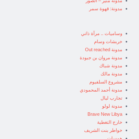
مدونة منير – الصور
مدونة: قهوة سمر
وساميات .. مرآة ذاتي
خربشات وسام
مدونة Out reached
مدونة مروان بن جبودة
مدونة شباك
مدونة مالك
مشروع السلفيوم
مدونة أحمد المحمودي
تجارب ليال
مدونة لولو
Brave New Libya
خارج التغطية
خواطر بنت الشريف
همسات