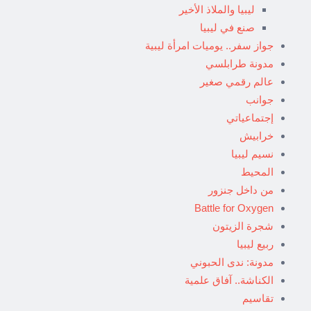
ليبيا والملاذ الأخير
صنع في ليبيا
جواز سفر.. يوميات امرأة ليبية
مدونة طرابلسي
عالم رقمي صغير
جوانب
إجتماعياتي
خرابيش
نسيم ليبيا
المحيط
من داخل جنزور
Battle for Oxygen
شجرة الزيتون
ربيع ليبيا
مدونة: ندى الحبوني
الكناشة.. آفاق علمية
تقاسيم