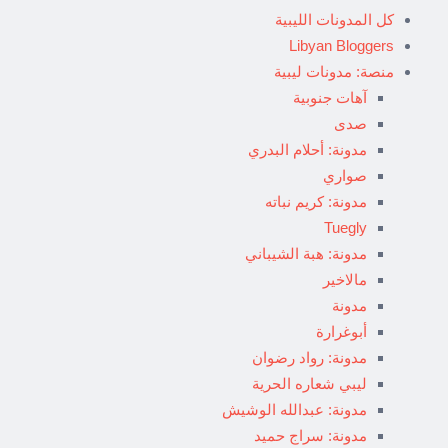
كل المدونات الليبية
Libyan Bloggers
منصة: مدونات ليبية
آهات جنوبية
صدى
مدونة: أحلام البدري
صواري
مدونة: كريم نباته
Tuegly
مدونة: هبة الشيباني
مالاخير
مدونة
أبوغرارة
مدونة: رواد رضوان
ليبي شعاره الحرية
مدونة: عبدالله الوشيش
مدونة: سراج حميد