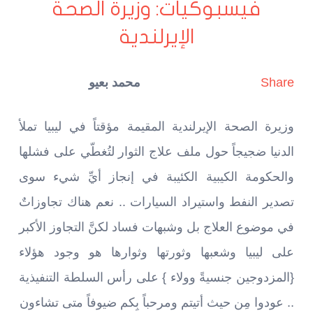
فيسبوكيات: وزيرة الصحة
الإيرلندية
Share
محمد بعيو
وزيرة الصحة الإيرلندية المقيمة مؤقتاً في ليبيا تملأ
الدنيا ضجيجاً حول ملف علاج الثوار لتُغطّي على فشلها
والحكومة الكيبية الكئيبة في إنجاز أيِّ شيء سوى
تصدير النفط واستيراد السيارات .. نعم هناك تجاوزاتٌ
في موضوع العلاج بل وشبهات فساد لكنَّ التجاوز الأكبر
على ليبيا وشعبها وثورتها وثوارها هو وجود هؤلاء
{المزدوجين جنسيةً وولاء } على رأس السلطة التنفيذية
.. عودوا مِن حيث أتيتم ومرحباً بِكم ضيوفاً متى تشاءون