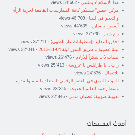
هذا الإسلام لا يمثلني
- 54٬662 views
مركز “حصن” يستنكر كافة الممارسات القامعة لحرية الرأي
والتعبير في ليبيا
- 46٬708 views
آسفين يا ساره
- 44٬609 views
ربع دينار
- 37٬730 views
احذرو التقليد (إسطوانات غاز الطهي)
- 37٬211 views
ليلة عصيبة .. طريق السور ليلة 04-11-2012
- 32٬041 views
ليبيات 6 .. شكراً للأزلام
- 26٬476 views
راب .. يا طرابلس يا عروسة
- 25٬413 views
للاتصال
- 24٬536 views
المولد النبوي في العصر الرقمي: استعادة القيم والقدوة
وسط زحمة العالم الحديث
- 23٬319 views
تدوينة صوتية: عصيان مدني
- 22٬846 views
أحدث التعليقات