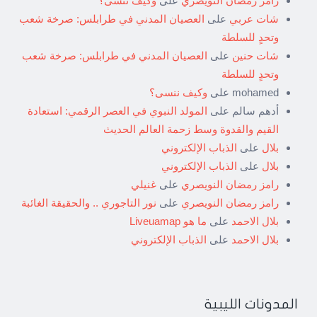
رامز رمضان النويصري
على
وكيف ننسى؟
شات عربي
على
العصيان المدني في طرابلس: صرخة شعب
وتحدٍ للسلطة
شات حنين
على
العصيان المدني في طرابلس: صرخة شعب
وتحدٍ للسلطة
mohamed
على
وكيف ننسى؟
أدهم سالم
على
المولد النبوي في العصر الرقمي: استعادة
القيم والقدوة وسط زحمة العالم الحديث
بلال
على
الذباب الإلكتروني
بلال
على
الذباب الإلكتروني
رامز رمضان النويصري
على
غنيلي
رامز رمضان النويصري
على
نور التاجوري .. والحقيقة الغائبة
بلال الاحمد
على
ما هو Liveuamap
بلال الاحمد
على
الذباب الإلكتروني
المدونات الليبية