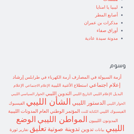
ليبيا يا امنايا
أصابع المطر
مذكرات بن عمران
أوراق صفاء
مدونة سيدة عادية
وسوم
إرشاد
أزمة السيولة في المصارف
أزمة الكهرباء في طرابلس
إعلام اجتماعي
استطلاع
الأغنية الليبية
الإعلام الاجتماعي
الإعلام
التدوين الليبي
البديل
الإعلام الليبي
التاريخ الليبي
الحوار السياسي الليبي
الشأن الليبي
الدستور الليبي
الفيسبوك
الحوار الليبي
المؤتمر الوطني العام
المدونات الليبية
الفيسبوك الليبي
الكتابة للنت
الوضع
المواطن الليبي
المدونون الليبيون
الليبي
تعليق
تدوينة صوتية
تدوين
ثورة
بيانات
تقارير