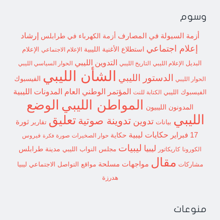
وسوم
إرشاد
أزمة السيولة في المصارف
أزمة الكهرباء في طرابلس
إعلام اجتماعي
استطلاع
الأغنية الليبية
الإعلام الاجتماعي
الإعلام
التدوين الليبي
البديل
الإعلام الليبي
التاريخ الليبي
الحوار السياسي الليبي
الشأن الليبي
الدستور الليبي
الفيسبوك
الحوار الليبي
المؤتمر الوطني العام
المدونات الليبية
الفيسبوك الليبي
الكتابة للنت
الوضع
المواطن الليبي
المدونون الليبيون
الليبي
تعليق
تدوينة صوتية
تدوين
ثورة
بيانات
تقارير
حكايات ليبية
17 فبراير
حكاية
حوار الصخيرات
صورة
فيروس
فكرة
ليبيات
ليبيا
مدينة طرابلس
مجلس النواب الليبي
الكورونا
كاريكاتور
مقال
مواجهات مسلحة
مشاركات
مواقع التواصل الاجتماعي ليبيا
هدرزة
منوعات