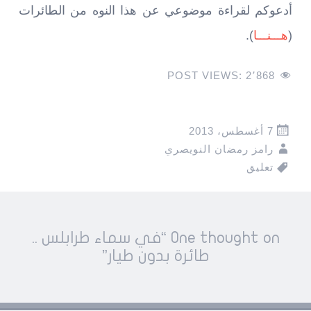
أدعوكم لقراءة موضوعي عن هذا النوه من الطائرات
(
هـــنـــا
).
POST VIEWS:
2٬868
7 أغسطس، 2013
رامز رمضان النويصري
تعليق
Pos
One thought on “
في سماء طرابلس ..
navigatio
طائرة بدون طيار
”