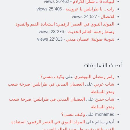
ليبيات 6 .. شكراً للأزلام
- 26٬462 views
راب .. يا طرابلس يا عروسة
- 25٬406 views
للاتصال
- 24٬527 views
المولد النبوي في العصر الرقمي: استعادة القيم والقدوة
وسط زحمة العالم الحديث
- 23٬276 views
تدوينة صوتية: عصيان مدني
- 22٬813 views
أحدث التعليقات
رامز رمضان النويصري
على
وكيف ننسى؟
شات عربي
على
العصيان المدني في طرابلس: صرخة شعب
وتحدٍ للسلطة
شات حنين
على
العصيان المدني في طرابلس: صرخة شعب
وتحدٍ للسلطة
mohamed
على
وكيف ننسى؟
أدهم سالم
على
المولد النبوي في العصر الرقمي: استعادة
القيم والقدوة وسط زحمة العالم الحديث