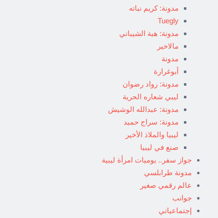
مدونة: كريم نباته
Tuegly
مدونة: هبة الشيباني
مالاخير
مدونة
أبوغرارة
مدونة: رواد رضوان
ليبي شعاره الحرية
مدونة: عبدالله الوشيش
مدونة: سراج حميد
ليبيا والملاذ الأخير
صنع في ليبيا
جواز سفر.. يوميات امرأة ليبية
مدونة طرابلسي
عالم رقمي صغير
جوانب
إجتماعياتي