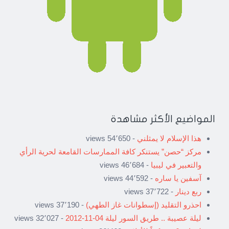
المواضيع الأكثر مشاهدة
هذا الإسلام لا يمثلني
- 54٬650 views
مركز “حصن” يستنكر كافة الممارسات القامعة لحرية الرأي
والتعبير في ليبيا
- 46٬684 views
آسفين يا ساره
- 44٬592 views
ربع دينار
- 37٬722 views
احذرو التقليد (إسطوانات غاز الطهي)
- 37٬190 views
ليلة عصيبة .. طريق السور ليلة 04-11-2012
- 32٬027 views