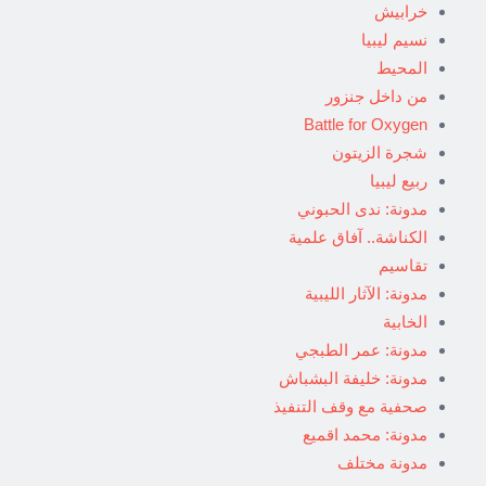
خرابيش
نسيم ليبيا
المحيط
من داخل جنزور
Battle for Oxygen
شجرة الزيتون
ربيع ليبيا
مدونة: ندى الحبوني
الكناشة.. آفاق علمية
تقاسيم
مدونة: الآثار الليبية
الخابية
مدونة: عمر الطبجي
مدونة: خليفة البشباش
صحفية مع وقف التنفيذ
مدونة: محمد اقميع
مدونة مختلف