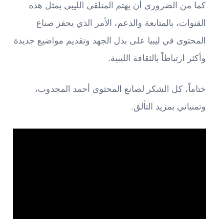
كما من الضروري أن يهتم المتلقي الليبي بمثل هذه
القنوات، بالمتابعة والدعم، الأمر الذي يحفز صناع
المحتوى في ليبيا على بذل الجهد وتقديم مواضيع جديدة
وأكثر ارتباطاً بالثقافة الليبية.
ختاماً، كل الشكر لصانع المحتوى أحمد المجدوب،
وتمنياتي بمزيد التألق.