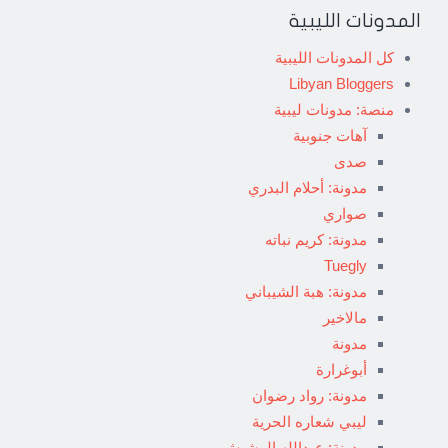
المدونات الليبية
كل المدونات الليبية
Libyan Bloggers
منصة: مدونات ليبية
آهات جنوبية
صدى
مدونة: أحلام البدري
صواري
مدونة: كريم نباته
Tuegly
مدونة: هبة الشيباني
مالاخير
مدونة
أبوغرارة
مدونة: رواد رضوان
ليبي شعاره الحرية
مدونة: عبدالله الوشيش