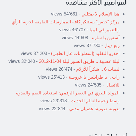
المواضيع الأكثر مشاهدة
هذا الإسلام لا يمثلني
- 54٬661 views
مركز “حصن” يستنكر كافة الممارسات القامعة لحرية الرأي
والتعبير في ليبيا
- 46٬707 views
آسفين يا ساره
- 44٬608 views
ربع دينار
- 37٬730 views
احذرو التقليد (إسطوانات غاز الطهي)
- 37٬209 views
ليلة عصيبة .. طريق السور ليلة 04-11-2012
- 32٬040 views
ليبيات 6 .. شكراً للأزلام
- 26٬474 views
راب .. يا طرابلس يا عروسة
- 25٬413 views
للاتصال
- 24٬535 views
المولد النبوي في العصر الرقمي: استعادة القيم والقدوة
وسط زحمة العالم الحديث
- 23٬318 views
تدوينة صوتية: عصيان مدني
- 22٬844 views