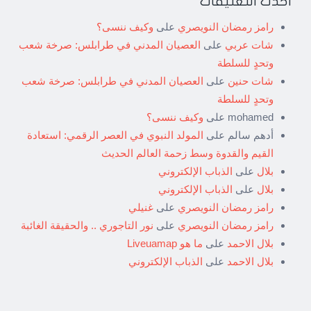
أحدث التعليقات
رامز رمضان النويصري
على
وكيف ننسى؟
شات عربي
على
العصيان المدني في طرابلس: صرخة شعب
وتحدٍ للسلطة
شات حنين
على
العصيان المدني في طرابلس: صرخة شعب
وتحدٍ للسلطة
mohamed
على
وكيف ننسى؟
أدهم سالم
على
المولد النبوي في العصر الرقمي: استعادة
القيم والقدوة وسط زحمة العالم الحديث
بلال
على
الذباب الإلكتروني
بلال
على
الذباب الإلكتروني
رامز رمضان النويصري
على
غنيلي
رامز رمضان النويصري
على
نور التاجوري .. والحقيقة الغائبة
بلال الاحمد
على
ما هو Liveuamap
بلال الاحمد
على
الذباب الإلكتروني