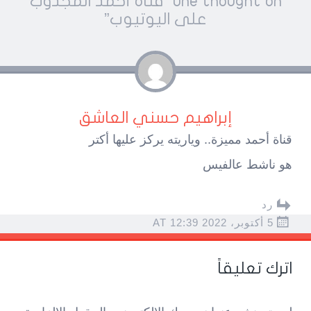
Pos
One thought on “
قناة أحمد المجدوب
navigatio
على اليوتيوب
”
إبراهيم حسني العاشق
قناة أحمد مميزة.. وياريته يركز عليها أكتر
هو ناشط عالفيس
رد
5 أكتوبر، 2022 AT 12:39
اترك تعليقاً