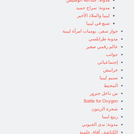
مدونة: سراج حميد
ليبيا والملاذ الأخير
صنع في ليبيا
جواز سفر.. يوميات امرأة ليبية
مدونة طرابلسي
عالم رقمي صغير
جوانب
إجتماعياتي
خرابيش
نسيم ليبيا
المحيط
من داخل جنزور
Battle for Oxygen
شجرة الزيتون
ربيع ليبيا
مدونة: ندى الحبوني
الكناشة.. آفاق علمية