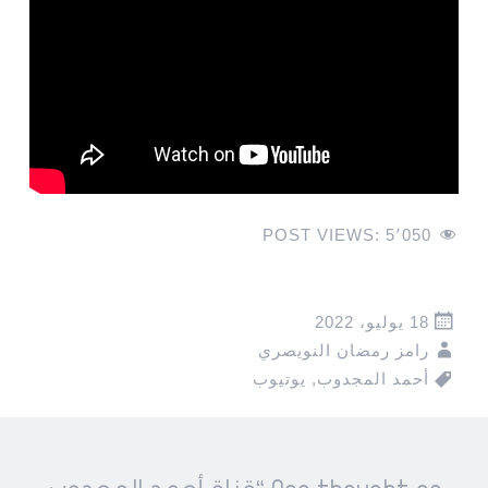
POST VIEWS:
5٬050
18 يوليو، 2022
رامز رمضان النويصري
أحمد المجدوب
,
يوتيوب