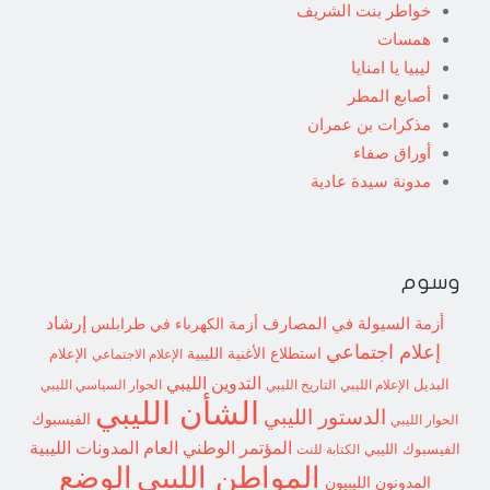
خواطر بنت الشريف
همسات
ليبيا يا امنايا
أصابع المطر
مذكرات بن عمران
أوراق صفاء
مدونة سيدة عادية
وسوم
إرشاد
أزمة السيولة في المصارف
أزمة الكهرباء في طرابلس
إعلام اجتماعي
استطلاع
الأغنية الليبية
الإعلام الاجتماعي
الإعلام
التدوين الليبي
البديل
الإعلام الليبي
التاريخ الليبي
الحوار السياسي الليبي
الشأن الليبي
الدستور الليبي
الفيسبوك
الحوار الليبي
المؤتمر الوطني العام
المدونات الليبية
الفيسبوك الليبي
الكتابة للنت
الوضع
المواطن الليبي
المدونون الليبيون