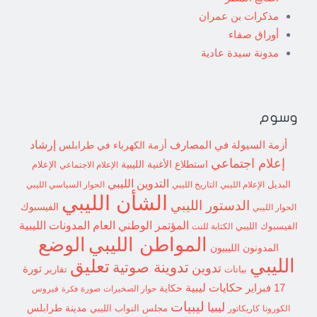
مذكرات بن عمران
أوراق صفاء
مدونة سيدة عادية
وسوم
إرشاد
أزمة السيولة في المصارف
أزمة الكهرباء في طرابلس
إعلام اجتماعي
استطلاع
الأغنية الليبية
الإعلام الاجتماعي
الإعلام
التدوين الليبي
البديل
الإعلام الليبي
التاريخ الليبي
الحوار السياسي الليبي
الشأن الليبي
الدستور الليبي
الفيسبوك
الحوار الليبي
المؤتمر الوطني العام
المدونات الليبية
الفيسبوك الليبي
الكتابة للنت
الوضع
المواطن الليبي
المدونون الليبيون
الليبي
تعليق
تدوينة صوتية
تدوين
ثورة
بيانات
تقارير
حكايات ليبية
17 فبراير
حكاية
حوار الصخيرات
صورة
فيروس
فكرة
ليبيات
ليبيا
مدينة طرابلس
مجلس النواب الليبي
الكورونا
كاريكاتور