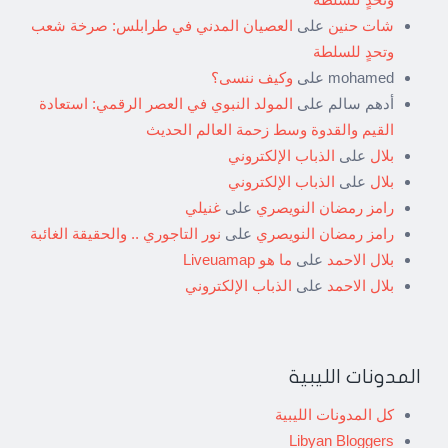
شات حنين
على
العصيان المدني في طرابلس: صرخة شعب
وتحدٍ للسلطة
mohamed
على
وكيف ننسى؟
أدهم سالم
على
المولد النبوي في العصر الرقمي: استعادة
القيم والقدوة وسط زحمة العالم الحديث
بلال
على
الذباب الإلكتروني
بلال
على
الذباب الإلكتروني
رامز رمضان النويصري
على
غنيلي
رامز رمضان النويصري
على
نور التاجوري .. والحقيقة الغائبة
بلال الاحمد
على
ما هو Liveuamap
بلال الاحمد
على
الذباب الإلكتروني
المدونات الليبية
كل المدونات الليبية
Libyan Bloggers