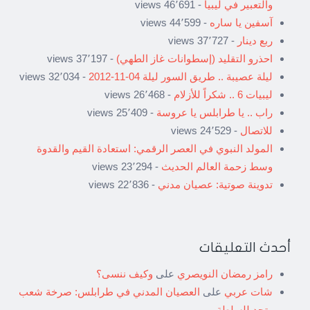
والتعبير في ليبيا
- 46٬691 views
آسفين يا ساره
- 44٬599 views
ربع دينار
- 37٬727 views
احذرو التقليد (إسطوانات غاز الطهي)
- 37٬197 views
ليلة عصيبة .. طريق السور ليلة 04-11-2012
- 32٬034 views
ليبيات 6 .. شكراً للأزلام
- 26٬468 views
راب .. يا طرابلس يا عروسة
- 25٬409 views
للاتصال
- 24٬529 views
المولد النبوي في العصر الرقمي: استعادة القيم والقدوة
وسط زحمة العالم الحديث
- 23٬294 views
تدوينة صوتية: عصيان مدني
- 22٬836 views
أحدث التعليقات
رامز رمضان النويصري
على
وكيف ننسى؟
شات عربي
على
العصيان المدني في طرابلس: صرخة شعب
وتحدٍ للسلطة