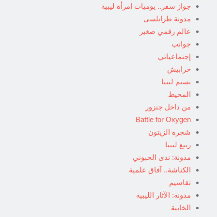
جواز سفر.. يوميات امرأة ليبية
مدونة طرابلسي
عالم رقمي صغير
جوانب
إجتماعياتي
خرابيش
نسيم ليبيا
المحيط
من داخل جنزور
Battle for Oxygen
شجرة الزيتون
ربيع ليبيا
مدونة: ندى الحبوني
الكناشة.. آفاق علمية
تقاسيم
مدونة: الآثار الليبية
الخابية