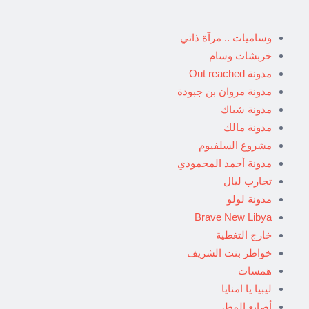
وساميات .. مرآة ذاتي
خربشات وسام
مدونة Out reached
مدونة مروان بن جبودة
مدونة شباك
مدونة مالك
مشروع السلفيوم
مدونة أحمد المحمودي
تجارب ليال
مدونة لولو
Brave New Libya
خارج التغطية
خواطر بنت الشريف
همسات
ليبيا يا امنايا
أصابع المطر