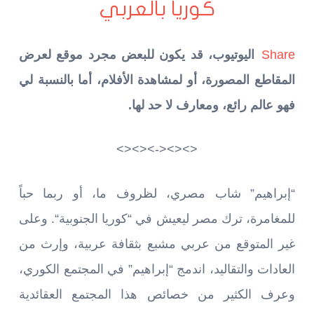
كوريا بالعربي
Share
اليوتيوب، قد يكون للبعض مجرد موقع لعرض
المقاطع المصورة، أو لمشاهدة الأفلام، أما بالنسبة لي
فهو عالم رائع، ومعارف لا حد لها
.
<><><-><><>
“
إبراهيم
”
شاب مصري، لظروف ما، أو ربما حباً
للمغامرة، ترك مصر ليعيش في
“
كوريا الجنوبية
“.
وعلى
غير المتوقع من عربي مشبع بثقافة عربية، وإرث من
العادات والتقاليد، اندمج
“
إبراهيم
”
في المجتمع الكوري،
وعرف الكثير من خصائص هذا المجتمع العقائدية