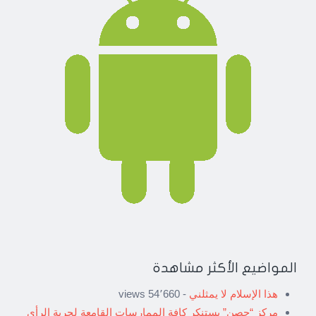
المواضيع الأكثر مشاهدة
هذا الإسلام لا يمثلني
- 54٬660 views
مركز “حصن” يستنكر كافة الممارسات القامعة لحرية الرأي