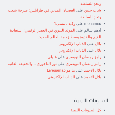
وتحدٍ للسلطة
شات حنين
على
العصيان المدني في طرابلس: صرخة شعب
وتحدٍ للسلطة
mohamed
على
وكيف ننسى؟
أدهم سالم
على
المولد النبوي في العصر الرقمي: استعادة
القيم والقدوة وسط زحمة العالم الحديث
بلال
على
الذباب الإلكتروني
بلال
على
الذباب الإلكتروني
رامز رمضان النويصري
على
غنيلي
رامز رمضان النويصري
على
نور التاجوري .. والحقيقة الغائبة
بلال الاحمد
على
ما هو Liveuamap
بلال الاحمد
على
الذباب الإلكتروني
المدونات الليبية
كل المدونات الليبية