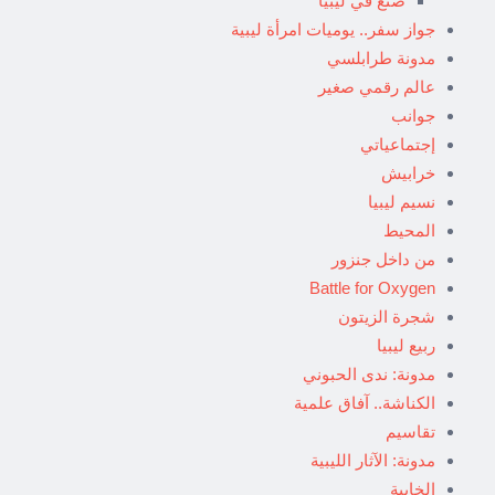
صنع في ليبيا
جواز سفر.. يوميات امرأة ليبية
مدونة طرابلسي
عالم رقمي صغير
جوانب
إجتماعياتي
خرابيش
نسيم ليبيا
المحيط
من داخل جنزور
Battle for Oxygen
شجرة الزيتون
ربيع ليبيا
مدونة: ندى الحبوني
الكناشة.. آفاق علمية
تقاسيم
مدونة: الآثار الليبية
الخابية