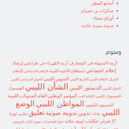
أصابع المطر
مذكرات بن عمران
أوراق صفاء
مدونة سيدة عادية
وسوم
إرشاد
أزمة السيولة في المصارف
أزمة الكهرباء في طرابلس
إعلام اجتماعي
استطلاع
الأغنية الليبية
الإعلام الاجتماعي
الإعلام
التدوين الليبي
البديل
الإعلام الليبي
التاريخ الليبي
الحوار السياسي الليبي
الشأن الليبي
الدستور الليبي
الفيسبوك
الحوار الليبي
المؤتمر الوطني العام
المدونات الليبية
الفيسبوك الليبي
الكتابة للنت
الوضع
المواطن الليبي
المدونون الليبيون
الليبي
تعليق
تدوينة صوتية
تدوين
ثورة
بيانات
تقارير
حكايات ليبية
17 فبراير
حكاية
حوار الصخيرات
صورة
فيروس
فكرة
ليبيات