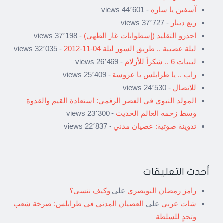
آسفين يا ساره
- 44٬601 views
ربع دينار
- 37٬727 views
احذرو التقليد (إسطوانات غاز الطهي)
- 37٬198 views
ليلة عصيبة .. طريق السور ليلة 04-11-2012
- 32٬035 views
ليبيات 6 .. شكراً للأزلام
- 26٬469 views
راب .. يا طرابلس يا عروسة
- 25٬409 views
للاتصال
- 24٬530 views
المولد النبوي في العصر الرقمي: استعادة القيم والقدوة
وسط زحمة العالم الحديث
- 23٬300 views
تدوينة صوتية: عصيان مدني
- 22٬837 views
أحدث التعليقات
رامز رمضان النويصري
على
وكيف ننسى؟
شات عربي
على
العصيان المدني في طرابلس: صرخة شعب
وتحدٍ للسلطة