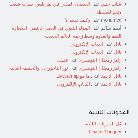
شات حنين
على
العصيان المدني في طرابلس: صرخة شعب
وتحدٍ للسلطة
mohamed
على
وكيف ننسى؟
أدهم سالم
على
المولد النبوي في العصر الرقمي: استعادة
القيم والقدوة وسط زحمة العالم الحديث
بلال
على
الذباب الإلكتروني
بلال
على
الذباب الإلكتروني
رامز رمضان النويصري
على
غنيلي
رامز رمضان النويصري
على
نور التاجوري .. والحقيقة الغائبة
بلال الاحمد
على
ما هو Liveuamap
بلال الاحمد
على
الذباب الإلكتروني
المدونات الليبية
كل المدونات الليبية
Libyan Bloggers