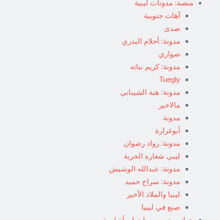
منصة: مدونات ليبية
آهات جنوبية
صدى
مدونة: أحلام البدري
صواري
مدونة: كريم نباته
Tuegly
مدونة: هبة الشيباني
مالاخير
مدونة
أبوغرارة
مدونة: رواد رضوان
ليبي شعاره الحرية
مدونة: عبدالله الوشيش
مدونة: سراج حميد
ليبيا والملاذ الأخير
صنع في ليبيا
جواز سفر.. يوميات امرأة ليبية