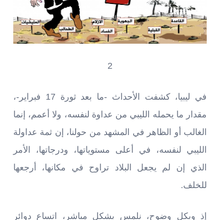
2
في ليبيا، كشفت الأحداث -ما بعد ثورة 17 فبراير-،
مقدار ما يحمله الليبي من عداوة لنفسه، ولا أعمم، إنما
الغالب أو الظاهر في المشهد من حولنا، إن ثمة عداولة
الليبي لنفسه، في أعلى مستوياتها، ودرجاتها، الأمر
الذي إن لم يجعل البلاد تراوح في مكانها، أرجعها
للخلف.
إذ وبكل وضوح، نلمس بشكل مباشر، اتساع دوائر