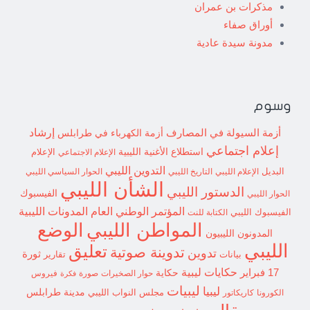
مذكرات بن عمران
أوراق صفاء
مدونة سيدة عادية
وسوم
إرشاد
أزمة السيولة في المصارف
أزمة الكهرباء في طرابلس
إعلام اجتماعي
استطلاع
الأغنية الليبية
الإعلام الاجتماعي
الإعلام
التدوين الليبي
البديل
الإعلام الليبي
التاريخ الليبي
الحوار السياسي الليبي
الشأن الليبي
الدستور الليبي
الفيسبوك
الحوار الليبي
المؤتمر الوطني العام
المدونات الليبية
الفيسبوك الليبي
الكتابة للنت
الوضع
المواطن الليبي
المدونون الليبيون
الليبي
تعليق
تدوينة صوتية
تدوين
ثورة
بيانات
تقارير
حكايات ليبية
17 فبراير
حكاية
حوار الصخيرات
صورة
فيروس
فكرة
ليبيات
ليبيا
مدينة طرابلس
مجلس النواب الليبي
الكورونا
كاريكاتور