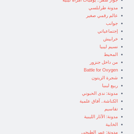
مدونة طرابلسي
عالم رقمي صغير
جوانب
إجتماعياتي
خرابيش
نسيم ليبيا
المحيط
من داخل جنزور
Battle for Oxygen
شجرة الزيتون
ربيع ليبيا
مدونة: ندى الحبوني
الكناشة.. آفاق علمية
تقاسيم
مدونة: الآثار الليبية
الخابية
مدونة: عمر الطبجي