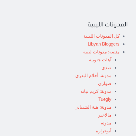
المدونات الليبية
كل المدونات الليبية
Libyan Bloggers
منصة: مدونات ليبية
آهات جنوبية
صدى
مدونة: أحلام البدري
صواري
مدونة: كريم نباته
Tuegly
مدونة: هبة الشيباني
مالاخير
مدونة
أبوغرارة