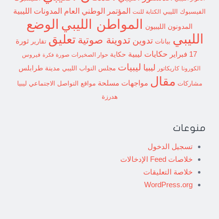
المؤتمر الوطني العام
المدونات الليبية
الفيسبوك الليبي
الكتابة للنت
الوضع
المواطن الليبي
المدونون الليبيون
الليبي
تعليق
تدوينة صوتية
تدوين
ثورة
بيانات
تقارير
حكايات ليبية
17 فبراير
حكاية
حوار الصخيرات
صورة
فيروس
فكرة
ليبيات
ليبيا
مدينة طرابلس
مجلس النواب الليبي
الكورونا
كاريكاتور
مقال
مواجهات مسلحة
مشاركات
مواقع التواصل الاجتماعي ليبيا
هدرزة
منوعات
تسجيل الدخول
خلاصات Feed الإدخالات
خلاصة التعليقات
WordPress.org