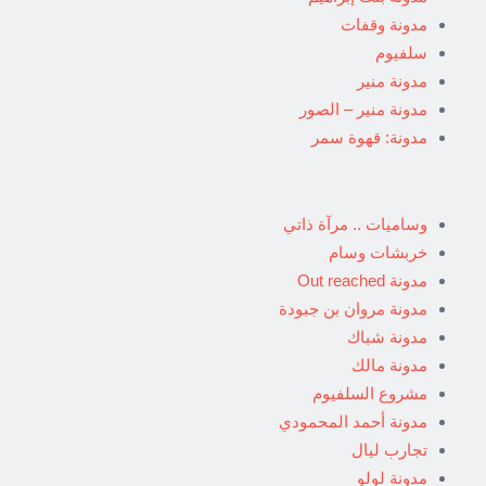
مدونة وقفات
سلفيوم
مدونة منير
مدونة منير – الصور
مدونة: قهوة سمر
وساميات .. مرآة ذاتي
خربشات وسام
مدونة Out reached
مدونة مروان بن جبودة
مدونة شباك
مدونة مالك
مشروع السلفيوم
مدونة أحمد المحمودي
تجارب ليال
مدونة لولو