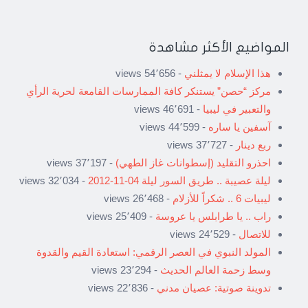
المواضيع الأكثر مشاهدة
هذا الإسلام لا يمثلني
- 54٬656 views
مركز “حصن” يستنكر كافة الممارسات القامعة لحرية الرأي
والتعبير في ليبيا
- 46٬691 views
آسفين يا ساره
- 44٬599 views
ربع دينار
- 37٬727 views
احذرو التقليد (إسطوانات غاز الطهي)
- 37٬197 views
ليلة عصيبة .. طريق السور ليلة 04-11-2012
- 32٬034 views
ليبيات 6 .. شكراً للأزلام
- 26٬468 views
راب .. يا طرابلس يا عروسة
- 25٬409 views
للاتصال
- 24٬529 views
المولد النبوي في العصر الرقمي: استعادة القيم والقدوة
وسط زحمة العالم الحديث
- 23٬294 views
تدوينة صوتية: عصيان مدني
- 22٬836 views