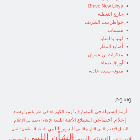
Brave New Libya
خارج التغطية
خواطر بنت الشريف
همسات
ليبيا يا امنايا
أصابع المطر
مذكرات بن عمران
أوراق صفاء
مدونة سيدة عادية
وسوم
إرشاد
أزمة السيولة في المصارف
أزمة الكهرباء في طرابلس
إعلام اجتماعي
استطلاع
الأغنية الليبية
الإعلام الاجتماعي
الإعلام
التدوين الليبي
البديل
الإعلام الليبي
التاريخ الليبي
الحوار السياسي الليبي
الشأن الليبي
الدستور الليبي
الفيسبوك
الحوار الليبي