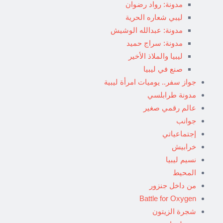
مدونة: رواد رضوان
ليبي شعاره الحرية
مدونة: عبدالله الوشيش
مدونة: سراج حميد
ليبيا والملاذ الأخير
صنع في ليبيا
جواز سفر.. يوميات امرأة ليبية
مدونة طرابلسي
عالم رقمي صغير
جوانب
إجتماعياتي
خرابيش
نسيم ليبيا
المحيط
من داخل جنزور
Battle for Oxygen
شجرة الزيتون