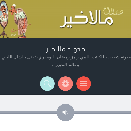
مدونة مالاخير
مدونة شخصية للكاتب الليبي رامز رمضان النويصري، تعنى بالشأن الليبي،
وعالم التدوين..
Widget
Searc
Men
صوت