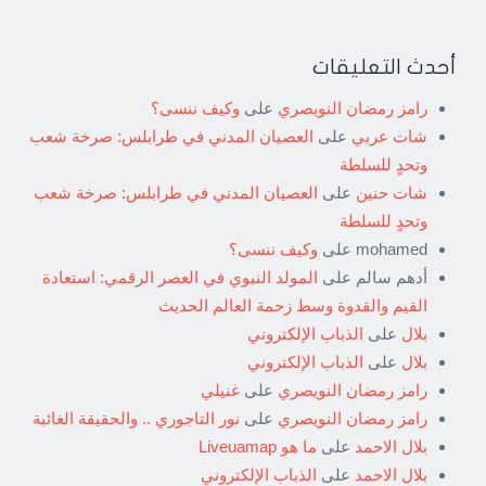
أحدث التعليقات
رامز رمضان النويصري
على
وكيف ننسى؟
شات عربي
على
العصيان المدني في طرابلس: صرخة شعب
وتحدٍ للسلطة
شات حنين
على
العصيان المدني في طرابلس: صرخة شعب
وتحدٍ للسلطة
mohamed
على
وكيف ننسى؟
أدهم سالم
على
المولد النبوي في العصر الرقمي: استعادة
القيم والقدوة وسط زحمة العالم الحديث
بلال
على
الذباب الإلكتروني
بلال
على
الذباب الإلكتروني
رامز رمضان النويصري
على
غنيلي
رامز رمضان النويصري
على
نور التاجوري .. والحقيقة الغائبة
بلال الاحمد
على
ما هو Liveuamap
بلال الاحمد
على
الذباب الإلكتروني