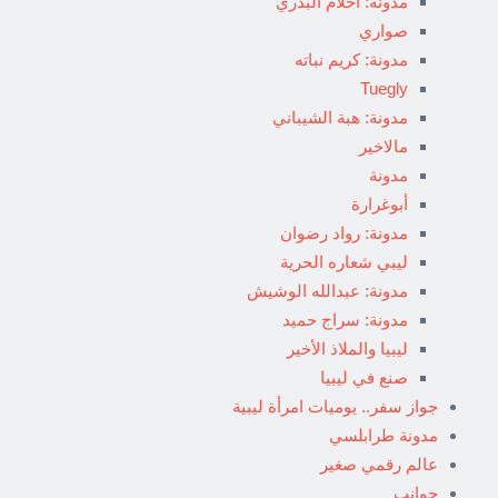
مدونة: أحلام البدري
صواري
مدونة: كريم نباته
Tuegly
مدونة: هبة الشيباني
مالاخير
مدونة
أبوغرارة
مدونة: رواد رضوان
ليبي شعاره الحرية
مدونة: عبدالله الوشيش
مدونة: سراج حميد
ليبيا والملاذ الأخير
صنع في ليبيا
جواز سفر.. يوميات امرأة ليبية
مدونة طرابلسي
عالم رقمي صغير
جوانب