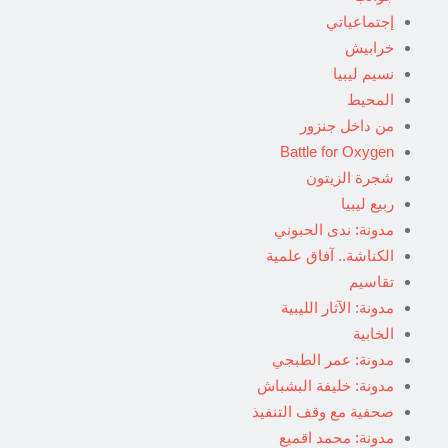
إجتماعياتي
خرابيش
نسيم ليبيا
المحيط
من داخل جنزور
Battle for Oxygen
شجرة الزيتون
ربيع ليبيا
مدونة: ندى الحبوني
الكناشة.. آفاق علمية
تقاسيم
مدونة: الآثار الليبية
الخابية
مدونة: عمر الطبجي
مدونة: خليفة البشباش
صحفية مع وقف التنفيذ
مدونة: محمد اقميع