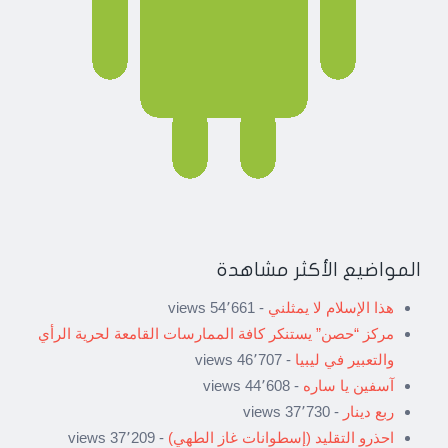
المواضيع الأكثر مشاهدة
هذا الإسلام لا يمثلني
- 54٬661 views
مركز “حصن” يستنكر كافة الممارسات القامعة لحرية الرأي
والتعبير في ليبيا
- 46٬707 views
آسفين يا ساره
- 44٬608 views
ربع دينار
- 37٬730 views
احذرو التقليد (إسطوانات غاز الطهي)
- 37٬209 views