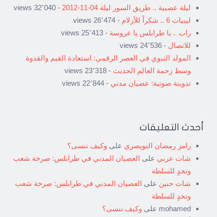
ليلة عصيبة .. طريق السور ليلة 04-11-2012
- 32٬040 views
ليبيات 6 .. شكراً للأزلام
- 26٬474 views
راب .. يا طرابلس يا عروسة
- 25٬413 views
للاتصال
- 24٬536 views
المولد النبوي في العصر الرقمي: استعادة القيم والقدوة
وسط زحمة العالم الحديث
- 23٬318 views
تدوينة صوتية: عصيان مدني
- 22٬844 views
أحدث التعليقات
رامز رمضان النويصري
على
وكيف ننسى؟
شات عربي
على
العصيان المدني في طرابلس: صرخة شعب
وتحدٍ للسلطة
شات حنين
على
العصيان المدني في طرابلس: صرخة شعب
وتحدٍ للسلطة
mohamed
على
وكيف ننسى؟