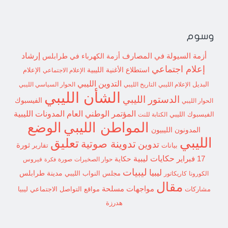
وسوم
إرشاد
أزمة السيولة في المصارف
أزمة الكهرباء في طرابلس
إعلام اجتماعي
استطلاع
الأغنية الليبية
الإعلام الاجتماعي
الإعلام
التدوين الليبي
البديل
الإعلام الليبي
التاريخ الليبي
الحوار السياسي الليبي
الشأن الليبي
الدستور الليبي
الفيسبوك
الحوار الليبي
المؤتمر الوطني العام
المدونات الليبية
الفيسبوك الليبي
الكتابة للنت
الوضع
المواطن الليبي
المدونون الليبيون
الليبي
تعليق
تدوينة صوتية
تدوين
ثورة
بيانات
تقارير
حكايات ليبية
17 فبراير
حكاية
حوار الصخيرات
صورة
فيروس
فكرة
ليبيات
ليبيا
مدينة طرابلس
مجلس النواب الليبي
الكورونا
كاريكاتور
مقال
مواجهات مسلحة
مشاركات
مواقع التواصل الاجتماعي ليبيا
هدرزة