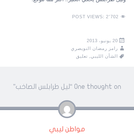
POST VIEWS:
2٬702
20 يونيو، 2013
رامز رمضان النويصري
الشأن الليبي
,
تعليق
Pos
One thought on “
ليل طرابلس الصاخب
”
navigatio
مواطن ليبي