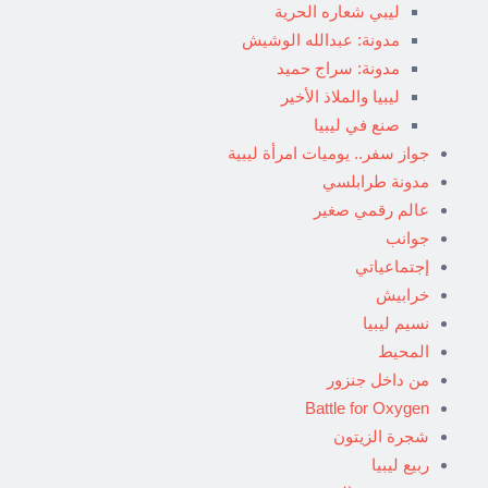
ليبي شعاره الحرية
مدونة: عبدالله الوشيش
مدونة: سراج حميد
ليبيا والملاذ الأخير
صنع في ليبيا
جواز سفر.. يوميات امرأة ليبية
مدونة طرابلسي
عالم رقمي صغير
جوانب
إجتماعياتي
خرابيش
نسيم ليبيا
المحيط
من داخل جنزور
Battle for Oxygen
شجرة الزيتون
ربيع ليبيا