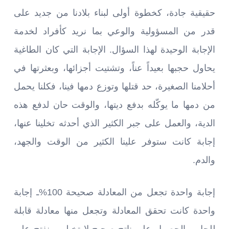
حقيقية جادة، كخطوة أولى لبناء بلادنا من جديد على
قدر من المسؤولية والوعي بما نريد كأفراد لخدمة
الإجابة الوحيدة لهذا السؤال. الإجابة التي كان الطاغية
يحاول حجبها بعيداً عناً، وتشتيت أجزائها، وبعثرتها في
أحلامنا الصغيرة، حد قتلها وتوزع دمها فينا، فكلنا يحمل
من دمها ما يوكّله بدفع ديتها، والوقت حان لدفع هذه
الدية، والعمل على جبر الكثير الذي أحدثه تخلينا عنها،
إجابة كانت ستوفر علينا الكثير من الوقت والجهد،
والدم.
إجابة واحدة تجعل من المعادلة صحيحة 100%ـ إجابة
واحدة كانت تحقق المعادلة وتجعل منها معادلة قابلة
للحل، والحصول على ناتج صحيح لا تخيلي، ينفتح على