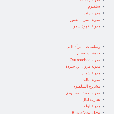
سلفيوم
مدونة منير
مدونة منير – الصور
مدونة: قهوة سمر
وساميات .. مرآة ذاتي
خربشات وسام
مدونة Out reached
مدونة مروان بن جبودة
مدونة شباك
مدونة مالك
مشروع السلفيوم
مدونة أحمد المحمودي
تجارب ليال
مدونة لولو
Brave New Libya