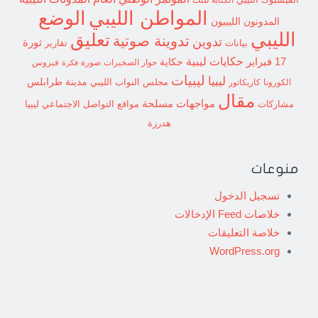
الوضع
المواطن الليبي
المدونون الليبيون
الليبي
تعليق
تدوينة صوتية
تدوين
ثورة
بيانات
تقارير
حكايات ليبية
17 فبراير
حكاية
حوار الصخيرات
صورة
فيروس
فكرة
ليبيات
ليبيا
مدينة طرابلس
مجلس النواب الليبي
الكورونا
كاريكاتور
مقال
مواجهات مسلحة
مشاركات
مواقع التواصل الاجتماعي ليبيا
هدرزة
منوعات
تسجيل الدخول
خلاصات Feed الإدخالات
خلاصة التعليقات
WordPress.org