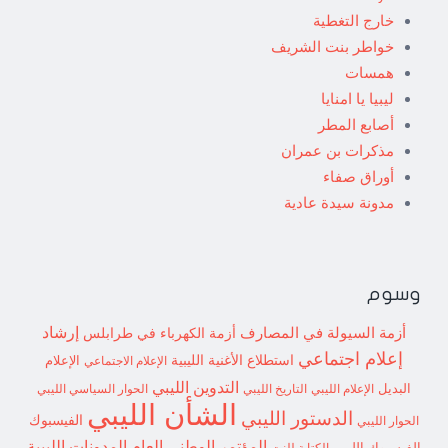
خارج التغطية
خواطر بنت الشريف
همسات
ليبيا يا امنايا
أصابع المطر
مذكرات بن عمران
أوراق صفاء
مدونة سيدة عادية
وسوم
إرشاد
أزمة السيولة في المصارف
أزمة الكهرباء في طرابلس
إعلام اجتماعي
استطلاع
الأغنية الليبية
الإعلام الاجتماعي
الإعلام
التدوين الليبي
البديل
الإعلام الليبي
التاريخ الليبي
الحوار السياسي الليبي
الشأن الليبي
الدستور الليبي
الفيسبوك
الحوار الليبي
المؤتمر الوطني العام
المدونات الليبية
الفيسبوك الليبي
الكتابة للنت