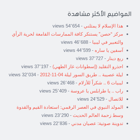
المواضيع الأكثر مشاهدة
هذا الإسلام لا يمثلني
- 54٬654 views
مركز “حصن” يستنكر كافة الممارسات القامعة لحرية الرأي
والتعبير في ليبيا
- 46٬688 views
آسفين يا ساره
- 44٬599 views
ربع دينار
- 37٬727 views
احذرو التقليد (إسطوانات غاز الطهي)
- 37٬197 views
ليلة عصيبة .. طريق السور ليلة 04-11-2012
- 32٬034 views
ليبيات 6 .. شكراً للأزلام
- 26٬468 views
راب .. يا طرابلس يا عروسة
- 25٬409 views
للاتصال
- 24٬529 views
المولد النبوي في العصر الرقمي: استعادة القيم والقدوة
وسط زحمة العالم الحديث
- 23٬290 views
تدوينة صوتية: عصيان مدني
- 22٬836 views