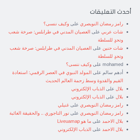
أحدث التعليقات
رامز رمضان النويصري
على
وكيف ننسى؟
شات عربي
على
العصيان المدني في طرابلس: صرخة شعب
وتحدٍ للسلطة
شات حنين
على
العصيان المدني في طرابلس: صرخة شعب
وتحدٍ للسلطة
mohamed
على
وكيف ننسى؟
أدهم سالم
على
المولد النبوي في العصر الرقمي: استعادة
القيم والقدوة وسط زحمة العالم الحديث
بلال
على
الذباب الإلكتروني
بلال
على
الذباب الإلكتروني
رامز رمضان النويصري
على
غنيلي
رامز رمضان النويصري
على
نور التاجوري .. والحقيقة الغائبة
بلال الاحمد
على
ما هو Liveuamap
بلال الاحمد
على
الذباب الإلكتروني