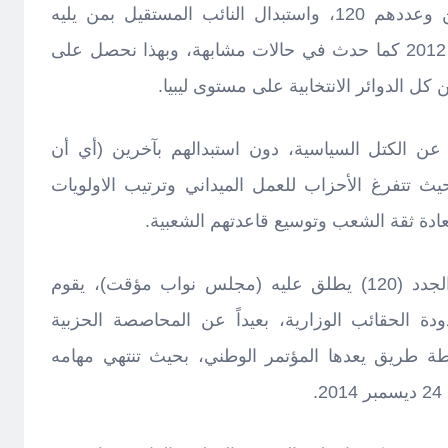
استقالة اعضاء المؤتمر المستقلين وعددهم 120، واستبدال النائب المستقيل بمن يليه
بنسبة الأصوات في انتخابات يوليو 2012 كما حدث في حالات مشابهة، وبهذا نحصل على
ين عن الكتل السياسية، دون استبدالهم بآخرين (أي أن
نائب فقط) بحيث تتفرغ الأحزاب للعمل الميداني وترتيب الاولويات
تعادة ثقة الشعب وتوسيع قاعدتهم الشعبية.
تكوين جسم شرعي من النواب الجدد (120) يطلق عليه (مجلس نواب مؤقت)، يقوم
ة الحقائب الوزارية، بعيداً عن المحاصصة الحزبية
طة طريق يعدها المؤتمر الوطني، بحيث تنتهي مهامه
.