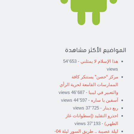
المواضيع الأكثر مشاهدة
هذا الإسلام لا يمثلني
- 54٬653
views
مركز “حصن” يستنكر كافة
الممارسات القامعة لحرية الرأي
والتعبير في ليبيا
- 46٬687 views
آسفين يا ساره
- 44٬597 views
ربع دينار
- 37٬725 views
احذرو التقليد (إسطوانات غاز
الطهي)
- 37٬193 views
ليلة عصيبة .. طريق السور ليلة 04-