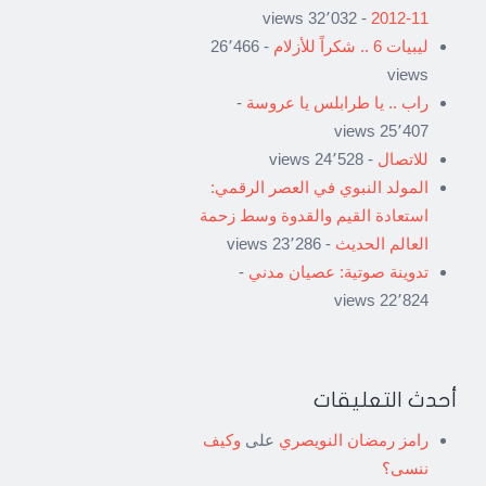
- 32٬032 views
11-2012
ليبيات 6 .. شكراً للأزلام
- 26٬466
views
راب .. يا طرابلس يا عروسة
-
25٬407 views
للاتصال
- 24٬528 views
المولد النبوي في العصر الرقمي:
استعادة القيم والقدوة وسط زحمة
العالم الحديث
- 23٬286 views
تدوينة صوتية: عصيان مدني
-
22٬824 views
أحدث التعليقات
رامز رمضان النويصري
على
وكيف
ننسى؟