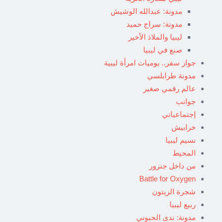
مدونة: عبدالله الوشيش
مدونة: سراج حميد
ليبيا والملاذ الأخير
صنع في ليبيا
جواز سفر.. يوميات امرأة ليبية
مدونة طرابلسي
عالم رقمي صغير
جوانب
إجتماعياتي
خرابيش
نسيم ليبيا
المحيط
من داخل جنزور
Battle for Oxygen
شجرة الزيتون
ربيع ليبيا
مدونة: ندى الحبوني