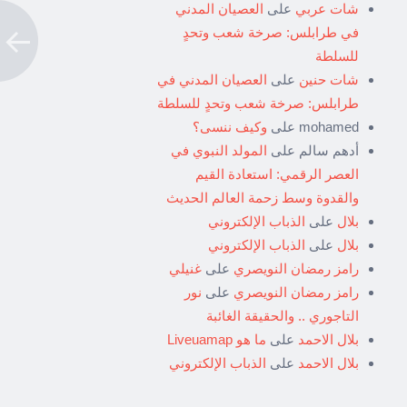
شات عربي
على
العصيان المدني
في طرابلس: صرخة شعب وتحدٍ
للسلطة
شات حنين
على
العصيان المدني في
طرابلس: صرخة شعب وتحدٍ للسلطة
mohamed
على
وكيف ننسى؟
أدهم سالم
على
المولد النبوي في
العصر الرقمي: استعادة القيم
والقدوة وسط زحمة العالم الحديث
بلال
على
الذباب الإلكتروني
بلال
على
الذباب الإلكتروني
رامز رمضان النويصري
على
غنيلي
رامز رمضان النويصري
على
نور
التاجوري .. والحقيقة الغائبة
بلال الاحمد
على
ما هو Liveuamap
بلال الاحمد
على
الذباب الإلكتروني