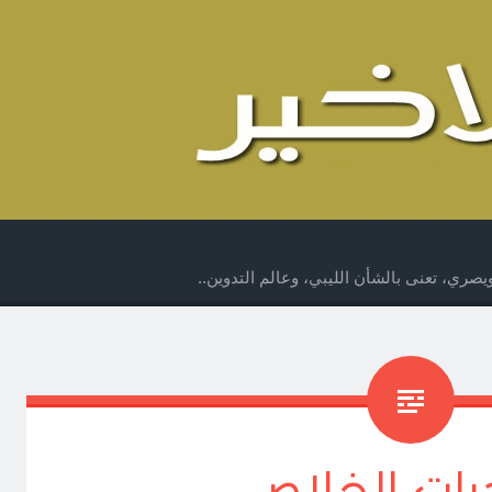
صري، تعنى بالشأن الليبي، وعالم التدوين..