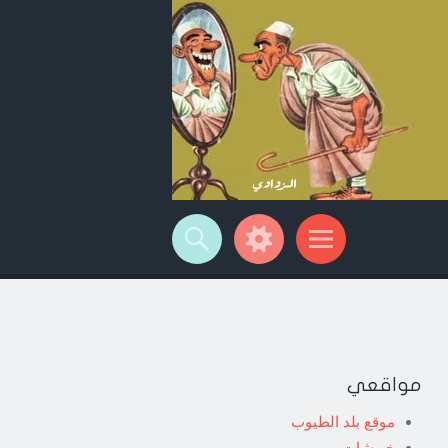
مواقعي
موقع بلد الطيوب
خربشات