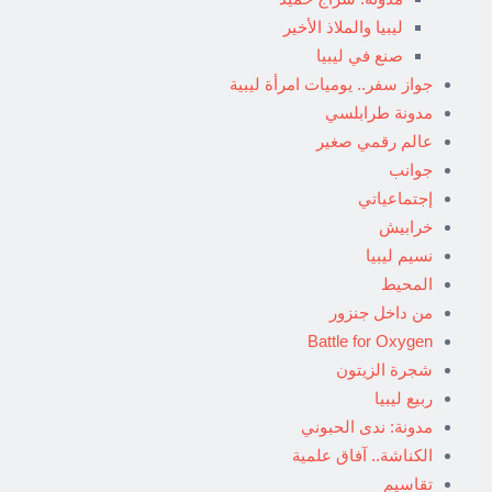
ليبيا والملاذ الأخير
صنع في ليبيا
جواز سفر.. يوميات امرأة ليبية
مدونة طرابلسي
عالم رقمي صغير
جوانب
إجتماعياتي
خرابيش
نسيم ليبيا
المحيط
من داخل جنزور
Battle for Oxygen
شجرة الزيتون
ربيع ليبيا
مدونة: ندى الحبوني
الكناشة.. آفاق علمية
تقاسيم