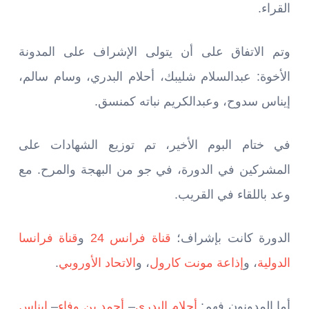
القراء.
وتم الاتفاق على أن يتولى الإشراف على المدونة
الأخوة: عبدالسلام شليبك، أحلام البدري، وسام سالم،
إيناس سدوح، وعبدالكريم نباته كمنسق.
في ختام البوم الأخير، تم توزيع الشهادات على
المشركين في الدورة، في جو من البهجة والمرح. مع
وعد باللقاء في القريب.
الدورة كانت بإشراف؛
قناة فرانس 24
و
قناة فرانسا
الدولية
، و
إذاعة مونت كارول
، و
الاتحاد الأوروبي
.
أما المدونون فهم:
أحلام البدري
–
أحمد بن وفاء
–
إيناس