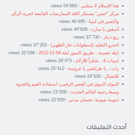
هذا الإسلام لا يمثلني
- 54٬660 views
مركز “حصن” يستنكر كافة الممارسات القامعة لحرية الرأي
والتعبير في ليبيا
- 46٬695 views
آسفين يا ساره
- 44٬608 views
ربع دينار
- 37٬730 views
احذرو التقليد (إسطوانات غاز الطهي)
- 37٬203 views
ليلة عصيبة .. طريق السور ليلة 04-11-2012
- 32٬038 views
ليبيات 6 .. شكراً للأزلام
- 26٬473 views
راب .. يا طرابلس يا عروسة
- 25٬412 views
للاتصال
- 24٬535 views
المولد النبوي في العصر الرقمي: استعادة القيم والقدوة
وسط زحمة العالم الحديث
- 23٬308 views
تدوينة صوتية: عصيان مدني
- 22٬839 views
أحدث التعليقات