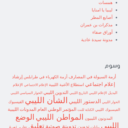
همسات
ليبيا يا امنايا
أصابع المطر
مذكرات بن عمران
أوراق صفاء
مدونة سيدة عادية
وسوم
إرشاد
أزمة السيولة في المصارف
أزمة الكهرباء في طرابلس
إعلام اجتماعي
استطلاع
الأغنية الليبية
الإعلام الاجتماعي
الإعلام
التدوين الليبي
البديل
الإعلام الليبي
التاريخ الليبي
الحوار السياسي الليبي
الشأن الليبي
الدستور الليبي
الفيسبوك
الحوار الليبي
المؤتمر الوطني العام
المدونات الليبية
الفيسبوك الليبي
الكتابة للنت
الوضع
المواطن الليبي
المدونون الليبيون
الليبي
تعليق
تدوينة صوتية
تدوين
ثورة
بيانات
تقارير