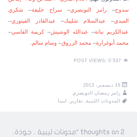
سدوح
–
رامز النويصري
–
سراج خليفة
–
شكري
الميدي
–
عبدالسلام شليبك
–
عبدالقادر الفيتوري
–
عبدالكريم نباتة
–
عبدالله الوشيش
–
كريمة الفاسي
–
محمد أبوغرارة
–
محمد الزروق
–
وسام سالم
.
POST VIEWS:
5٬537
16 ديسمبر، 2013
رامز رمضان النويصري
المدونات الليبية
,
تقارير
,
ليبيا
Pos
2 thoughts on “
مدونات ليبية .. جودة..