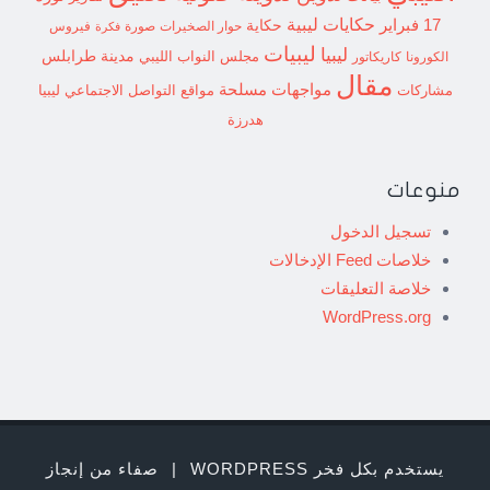
حكايات ليبية
17 فبراير
حكاية
حوار الصخيرات
صورة
فيروس
فكرة
ليبيات
ليبيا
مدينة طرابلس
مجلس النواب الليبي
الكورونا
كاريكاتور
مقال
مواجهات مسلحة
مشاركات
مواقع التواصل الاجتماعي ليبيا
هدرزة
منوعات
تسجيل الدخول
خلاصات Feed الإدخالات
خلاصة التعليقات
WordPress.org
يستخدم بكل فخر WORDPRESS
|
صفاء من إنجاز