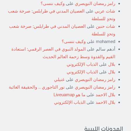
رامز رمضان النويصري
على
وكيف ننسى؟
شات عربي
على
العصيان المدني في طرابلس: صرخة شعب
وتحدٍ للسلطة
شات حنين
على
العصيان المدني في طرابلس: صرخة شعب
وتحدٍ للسلطة
mohamed
على
وكيف ننسى؟
أدهم سالم
على
المولد النبوي في العصر الرقمي: استعادة
القيم والقدوة وسط زحمة العالم الحديث
بلال
على
الذباب الإلكتروني
بلال
على
الذباب الإلكتروني
رامز رمضان النويصري
على
غنيلي
رامز رمضان النويصري
على
نور التاجوري .. والحقيقة الغائبة
بلال الاحمد
على
ما هو Liveuamap
بلال الاحمد
على
الذباب الإلكتروني
المدونات الليبية