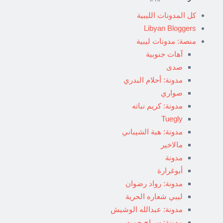
كل المدونات الليبية
Libyan Bloggers
منصة: مدونات ليبية
آهات جنوبية
صدى
مدونة: أحلام البدري
صواري
مدونة: كريم نباته
Tuegly
مدونة: هبة الشيباني
مالاخير
مدونة
أبوغرارة
مدونة: رواد رضوان
ليبي شعاره الحرية
مدونة: عبدالله الوشيش
مدونة: سراج حميد