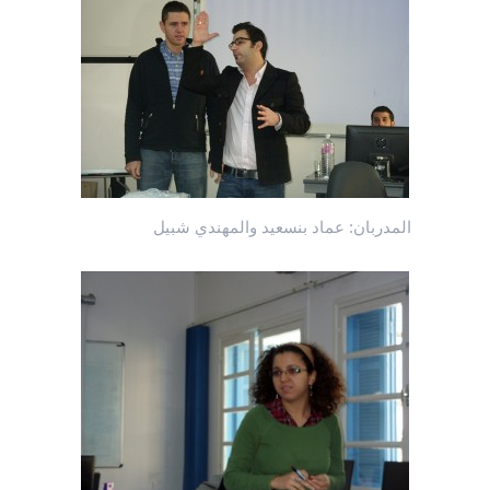
المدربان: عماد بنسعيد والمهندي شبيل