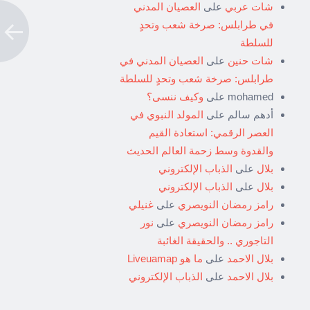
شات عربي
على
العصيان المدني
في طرابلس: صرخة شعب وتحدٍ
للسلطة
شات حنين
على
العصيان المدني في
طرابلس: صرخة شعب وتحدٍ للسلطة
mohamed
على
وكيف ننسى؟
أدهم سالم
على
المولد النبوي في
العصر الرقمي: استعادة القيم
والقدوة وسط زحمة العالم الحديث
بلال
على
الذباب الإلكتروني
بلال
على
الذباب الإلكتروني
رامز رمضان النويصري
على
غنيلي
رامز رمضان النويصري
على
نور
التاجوري .. والحقيقة الغائبة
بلال الاحمد
على
ما هو Liveuamap
بلال الاحمد
على
الذباب الإلكتروني