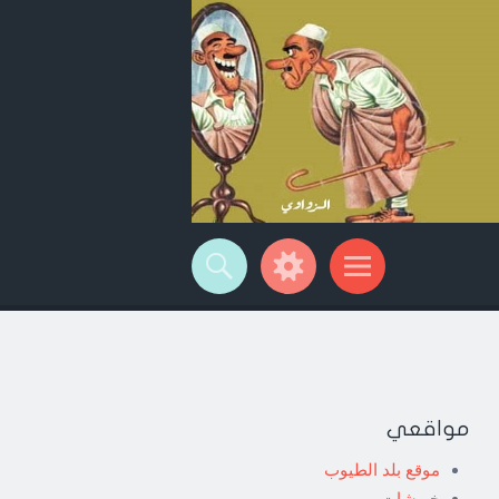
مواقعي
موقع بلد الطيوب
خربشات