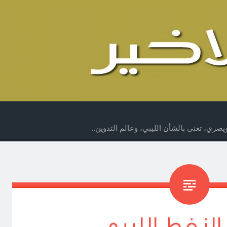
صري، تعنى بالشأن الليبي، وعالم التدوين..