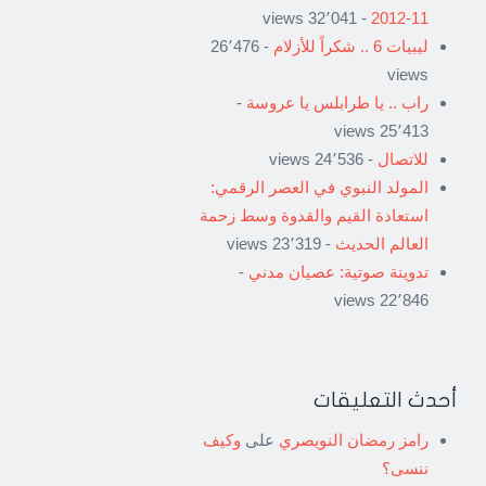
- 32٬041 views
11-2012
ليبيات 6 .. شكراً للأزلام
- 26٬476
views
راب .. يا طرابلس يا عروسة
-
25٬413 views
للاتصال
- 24٬536 views
المولد النبوي في العصر الرقمي:
استعادة القيم والقدوة وسط زحمة
العالم الحديث
- 23٬319 views
تدوينة صوتية: عصيان مدني
-
22٬846 views
أحدث التعليقات
رامز رمضان النويصري
على
وكيف
ننسى؟