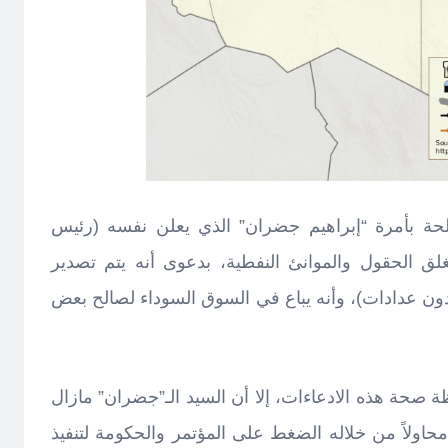
ة بأمرة “إبراهيم جضران” الذي يعلن نفسه (رئيس
لق الحقول والموانئ النفطية، بدعوى أنه يتم تصدير
بدون عدادات)، وأنه يباع في السوق السوداء لصالح بعض
ة صحة هذه الادعاءات، إلا أن السيد الـ”جضران” مازال
اولاً من خلاله الضغط على المؤتمر والحكومة لتنفيذ