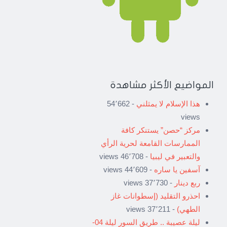
المواضيع الأكثر مشاهدة
هذا الإسلام لا يمثلني
- 54٬662
views
مركز “حصن” يستنكر كافة
الممارسات القامعة لحرية الرأي
والتعبير في ليبيا
- 46٬708 views
آسفين يا ساره
- 44٬609 views
ربع دينار
- 37٬730 views
احذرو التقليد (إسطوانات غاز
الطهي)
- 37٬211 views
ليلة عصيبة .. طريق السور ليلة 04-