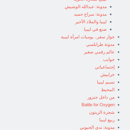
مدونة: عبدالله الوشيش
مدونة: سراج حميد
ليبيا والملاذ الأخير
صنع في ليبيا
جواز سفر.. يوميات امرأة ليبية
مدونة طرابلسي
عالم رقمي صغير
جوانب
إجتماعياتي
خرابيش
نسيم ليبيا
المحيط
من داخل جنزور
Battle for Oxygen
شجرة الزيتون
ربيع ليبيا
مدونة: ندى الحبوني