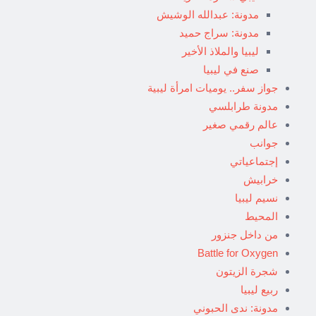
مدونة: عبدالله الوشيش
مدونة: سراج حميد
ليبيا والملاذ الأخير
صنع في ليبيا
جواز سفر.. يوميات امرأة ليبية
مدونة طرابلسي
عالم رقمي صغير
جوانب
إجتماعياتي
خرابيش
نسيم ليبيا
المحيط
من داخل جنزور
Battle for Oxygen
شجرة الزيتون
ربيع ليبيا
مدونة: ندى الحبوني