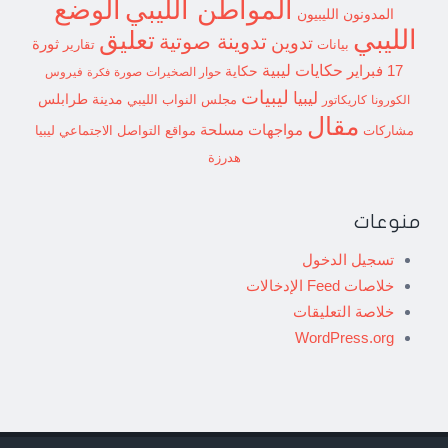
الوضع
المواطن الليبي
المدونون الليبيون
الليبي
تعليق
تدوينة صوتية
تدوين
ثورة
بيانات
تقارير
حكايات ليبية
17 فبراير
حكاية
حوار الصخيرات
صورة
فيروس
فكرة
ليبيات
ليبيا
مدينة طرابلس
مجلس النواب الليبي
الكورونا
كاريكاتور
مقال
مواجهات مسلحة
مشاركات
مواقع التواصل الاجتماعي ليبيا
هدرزة
منوعات
تسجيل الدخول
خلاصات Feed الإدخالات
خلاصة التعليقات
WordPress.org