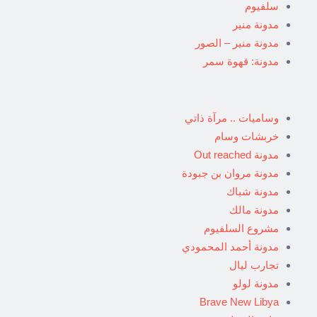
سلفيوم
مدونة منير
مدونة منير – الصور
مدونة: قهوة سمر
وساميات .. مرآة ذاتي
خربشات وسام
مدونة Out reached
مدونة مروان بن جبودة
مدونة شباك
مدونة مالك
مشروع السلفيوم
مدونة أحمد المحمودي
تجارب ليال
مدونة لولو
Brave New Libya