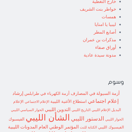
خارج التغطية
خواطر بنت الشريف
همسات
ليبيا يا امنايا
أصابع المطر
مذكرات بن عمران
أوراق صفاء
مدونة سيدة عادية
وسوم
إرشاد
أزمة السيولة في المصارف
أزمة الكهرباء في طرابلس
إعلام اجتماعي
استطلاع
الأغنية الليبية
الإعلام الاجتماعي
الإعلام
التدوين الليبي
البديل
الإعلام الليبي
التاريخ الليبي
الحوار السياسي الليبي
الشأن الليبي
الدستور الليبي
الفيسبوك
الحوار الليبي
المؤتمر الوطني العام
المدونات الليبية
الفيسبوك الليبي
الكتابة للنت