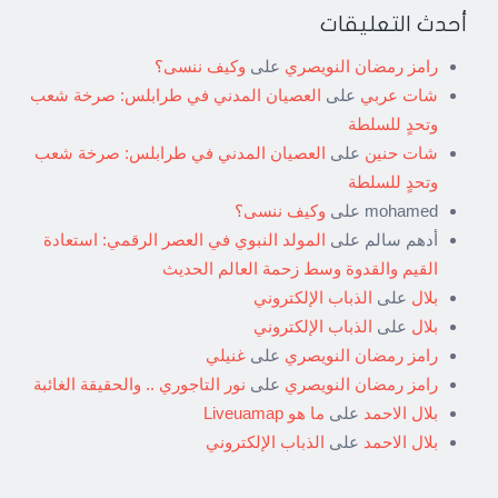
أحدث التعليقات
رامز رمضان النويصري
على
وكيف ننسى؟
شات عربي
على
العصيان المدني في طرابلس: صرخة شعب
وتحدٍ للسلطة
شات حنين
على
العصيان المدني في طرابلس: صرخة شعب
وتحدٍ للسلطة
mohamed
على
وكيف ننسى؟
أدهم سالم
على
المولد النبوي في العصر الرقمي: استعادة
القيم والقدوة وسط زحمة العالم الحديث
بلال
على
الذباب الإلكتروني
بلال
على
الذباب الإلكتروني
رامز رمضان النويصري
على
غنيلي
رامز رمضان النويصري
على
نور التاجوري .. والحقيقة الغائبة
بلال الاحمد
على
ما هو Liveuamap
بلال الاحمد
على
الذباب الإلكتروني