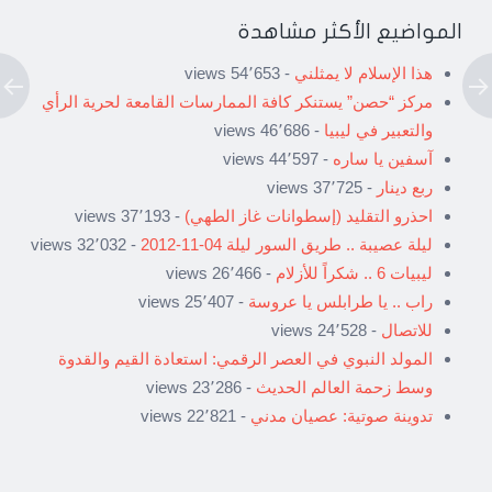
المواضيع الأكثر مشاهدة
هذا الإسلام لا يمثلني
- 54٬653 views
مركز “حصن” يستنكر كافة الممارسات القامعة لحرية الرأي
والتعبير في ليبيا
- 46٬686 views
آسفين يا ساره
- 44٬597 views
ربع دينار
- 37٬725 views
احذرو التقليد (إسطوانات غاز الطهي)
- 37٬193 views
ليلة عصيبة .. طريق السور ليلة 04-11-2012
- 32٬032 views
ليبيات 6 .. شكراً للأزلام
- 26٬466 views
راب .. يا طرابلس يا عروسة
- 25٬407 views
للاتصال
- 24٬528 views
المولد النبوي في العصر الرقمي: استعادة القيم والقدوة
وسط زحمة العالم الحديث
- 23٬286 views
تدوينة صوتية: عصيان مدني
- 22٬821 views