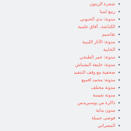
شجرة الزيتون
ربيع ليبيا
مدونة: ندى الحبوني
الكناشة.. آفاق علمية
تقاسيم
مدونة: الآثار الليبية
الخابية
مدونة: عمر الطبجي
مدونة: خليفة البشباش
صحفية مع وقف التنفيذ
مدونة: محمد اقميع
مدونة مختلف
مدونة نفيسة
ذاكرة من يوسبريدس
مدون بداية
فوضى جميلة
المصراتي