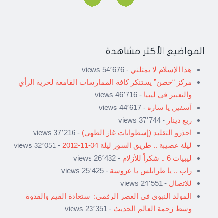
المواضيع الأكثر مشاهدة
هذا الإسلام لا يمثلني
- 54٬676 views
مركز “حصن” يستنكر كافة الممارسات القامعة لحرية الرأي
والتعبير في ليبيا
- 46٬716 views
آسفين يا ساره
- 44٬617 views
ربع دينار
- 37٬744 views
احذرو التقليد (إسطوانات غاز الطهي)
- 37٬216 views
ليلة عصيبة .. طريق السور ليلة 04-11-2012
- 32٬051 views
ليبيات 6 .. شكراً للأزلام
- 26٬482 views
راب .. يا طرابلس يا عروسة
- 25٬425 views
للاتصال
- 24٬551 views
المولد النبوي في العصر الرقمي: استعادة القيم والقدوة
وسط زحمة العالم الحديث
- 23٬351 views