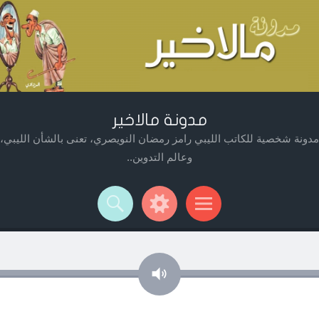
مدونة مالاخير
مدونة شخصية للكاتب الليبي رامز رمضان النويصري، تعنى بالشأن الليبي،
وعالم التدوين..
Widget
Searc
Men
صوت