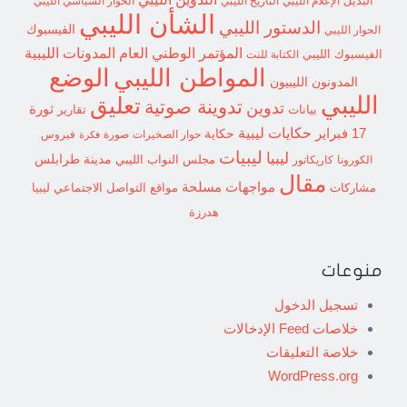
البديل
الإعلام الليبي
التاريخ الليبي
الحوار السياسي الليبي
الشأن الليبي
الدستور الليبي
الفيسبوك
الحوار الليبي
المؤتمر الوطني العام
المدونات الليبية
الفيسبوك الليبي
الكتابة للنت
الوضع
المواطن الليبي
المدونون الليبيون
الليبي
تعليق
تدوينة صوتية
تدوين
ثورة
بيانات
تقارير
حكايات ليبية
17 فبراير
حكاية
حوار الصخيرات
صورة
فيروس
فكرة
ليبيات
ليبيا
مدينة طرابلس
مجلس النواب الليبي
الكورونا
كاريكاتور
مقال
مواجهات مسلحة
مشاركات
مواقع التواصل الاجتماعي ليبيا
هدرزة
منوعات
تسجيل الدخول
خلاصات Feed الإدخالات
خلاصة التعليقات
WordPress.org