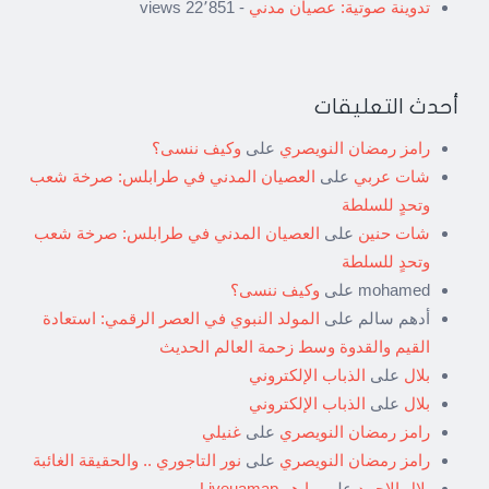
تدوينة صوتية: عصيان مدني
- 22٬851 views
أحدث التعليقات
رامز رمضان النويصري
على
وكيف ننسى؟
شات عربي
على
العصيان المدني في طرابلس: صرخة شعب
وتحدٍ للسلطة
شات حنين
على
العصيان المدني في طرابلس: صرخة شعب
وتحدٍ للسلطة
mohamed
على
وكيف ننسى؟
أدهم سالم
على
المولد النبوي في العصر الرقمي: استعادة
القيم والقدوة وسط زحمة العالم الحديث
بلال
على
الذباب الإلكتروني
بلال
على
الذباب الإلكتروني
رامز رمضان النويصري
على
غنيلي
رامز رمضان النويصري
على
نور التاجوري .. والحقيقة الغائبة
بلال الاحمد
على
ما هو Liveuamap