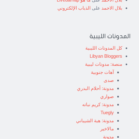
بلال الاحمد
على
الذباب الإلكتروني
المدونات الليبية
كل المدونات الليبية
Libyan Bloggers
منصة: مدونات ليبية
آهات جنوبية
صدى
مدونة: أحلام البدري
صواري
مدونة: كريم نباته
Tuegly
مدونة: هبة الشيباني
مالاخير
مدونة