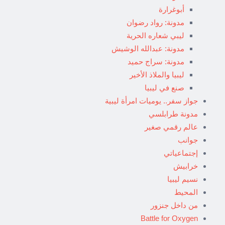
أبوغرارة
مدونة: رواد رضوان
ليبي شعاره الحرية
مدونة: عبدالله الوشيش
مدونة: سراج حميد
ليبيا والملاذ الأخير
صنع في ليبيا
جواز سفر.. يوميات امرأة ليبية
مدونة طرابلسي
عالم رقمي صغير
جوانب
إجتماعياتي
خرابيش
نسيم ليبيا
المحيط
من داخل جنزور
Battle for Oxygen