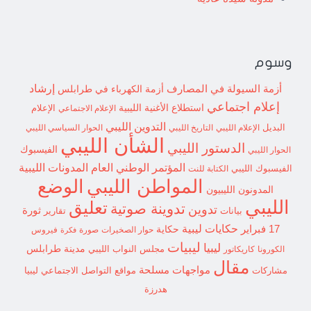
وسوم
إرشاد
أزمة السيولة في المصارف
أزمة الكهرباء في طرابلس
إعلام اجتماعي
استطلاع
الأغنية الليبية
الإعلام الاجتماعي
الإعلام
التدوين الليبي
البديل
الإعلام الليبي
التاريخ الليبي
الحوار السياسي الليبي
الشأن الليبي
الدستور الليبي
الفيسبوك
الحوار الليبي
المؤتمر الوطني العام
المدونات الليبية
الفيسبوك الليبي
الكتابة للنت
الوضع
المواطن الليبي
المدونون الليبيون
الليبي
تعليق
تدوينة صوتية
تدوين
ثورة
بيانات
تقارير
حكايات ليبية
17 فبراير
حكاية
حوار الصخيرات
صورة
فيروس
فكرة
ليبيات
ليبيا
مدينة طرابلس
مجلس النواب الليبي
الكورونا
كاريكاتور
مقال
مواجهات مسلحة
مشاركات
مواقع التواصل الاجتماعي ليبيا
هدرزة