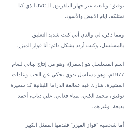
توفيق” وتابعته عبر جهاز التلفزيون الـJVC الذي كنا
نمتلكه، ايام الابيض والأسود.
ومما ذكره لي والدي أني كنت شديد التعليق
بالمسلسل، وكنت أردد بشكل دائم: أنا فواز الميزر.
اسم المسلسل هو (سمرا)، وهو من إنتاج لبناني للعام
1977م، وهو مسلسل بدوي يحكي عن الحب وعادات
العشيرة، شارك فيه عمالقة الدراما اللبنانية كـ: سميرة
توفيق، محمد الكبي، لمياء فغالي، علي دياب، أحمد
بديعة، وغيرهم.
أما شخصية “فواز الميزر” فقدمها الممثل الكبير