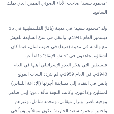
“محمود سعيد” صاحب الأداء الصوتي المميز، الذي يملك
السامع.
ولد “محمود سعيد” في مدينة (يافا) الفلسطينية في 15
ديسمبر العام 1941م، وانتقل في سنّ السابعة للعيش
مع والدته في مدينة (صيدا) في جنوب لبنان، فيما كان
أشقاؤه يجاهدون في “جيش الإنقاذ” دفاعاً عن
فلسطين التي هجّر العدو الإسرائيلي أهلها في العام
1948م. في العام 1959م، لم يتردد الشاب المولع
بالفن في التقدم إلى مسابقة أجرتها (الإذاعة اللبناني)
لممثلين وإذاعيين، وكانت اللجنة تتألف من: إيلي ضاهر،
ووجيه ناصر، ونزار ميقاتي، ومحمد شامل، وغيرهم،
واختير “محمود سعيد الجارية” ليكون ممثلاً ومؤدياً في