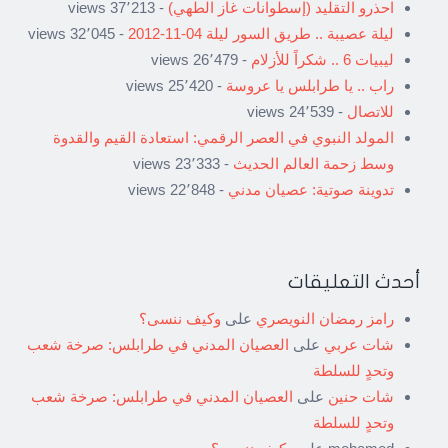
احذرو التقليد (إسطوانات غاز الطهي)
- 37٬213 views
ليلة عصيبة .. طريق السور ليلة 04-11-2012
- 32٬045 views
ليبيات 6 .. شكراً للأزلام
- 26٬479 views
راب .. يا طرابلس يا عروسة
- 25٬420 views
للاتصال
- 24٬539 views
المولد النبوي في العصر الرقمي: استعادة القيم والقدوة
وسط زحمة العالم الحديث
- 23٬333 views
تدوينة صوتية: عصيان مدني
- 22٬848 views
أحدث التعليقات
رامز رمضان النويصري
على
وكيف ننسى؟
شات عربي
على
العصيان المدني في طرابلس: صرخة شعب
وتحدٍ للسلطة
شات حنين
على
العصيان المدني في طرابلس: صرخة شعب
وتحدٍ للسلطة