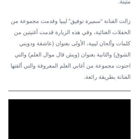
متينة.
زالت الفنانة “سميرة توفيق” ليبيا وقدمت مجموعة من
الحفلات الغنائية، وفي هذه الزيارة قدمت أغنيتين من
كلمات وألحان ليبية، الأولى بعنوان (عاشقة ودوبني
الشوق) والثانية بعنوان (ويش قال موال العلم) والتي
احتوت مجموعة من أغاني العلم المعروفة والتي ألقتها
الفنانة بطريقة رائعة.