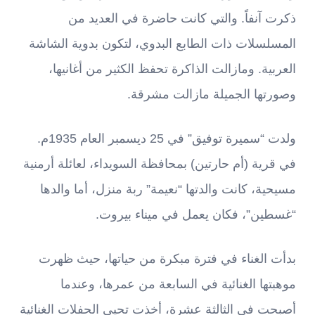
ذكرت آنفاً. والتي كانت حاضرة في العديد من
المسلسلات ذات الطابع البدوي، لتكون بدوية الشاشة
العربية. ومازالت الذاكرة تحفظ الكثير من أغانيها،
وصورتها الجميلة مازالت مشرقة.
ولدت “سميرة توفيق” في 25 ديسمبر العام 1935م.
في قرية (أم حارتين) بمحافظة السويداء، لعائلة أرمنية
مسيحية، كانت والدتها “نعيمة” ربة منزل، أما والدها
“غسطين”، فكان يعمل في ميناء بيروت.
بدأت الغناء في فترة مبكرة من حياتها، حيث ظهرت
موهبتها الغنائية في السابعة من عمرها، وعندما
أصبحت في الثالثة عشرة، أخذت تحيي الحفلات الغنائية