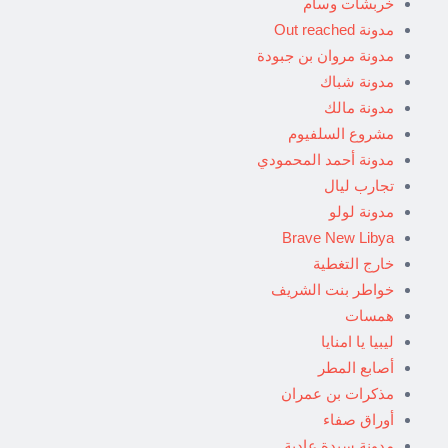
خربشات وسام
مدونة Out reached
مدونة مروان بن جبودة
مدونة شباك
مدونة مالك
مشروع السلفيوم
مدونة أحمد المحمودي
تجارب ليال
مدونة لولو
Brave New Libya
خارج التغطية
خواطر بنت الشريف
همسات
ليبيا يا امنايا
أصابع المطر
مذكرات بن عمران
أوراق صفاء
مدونة سيدة عادية