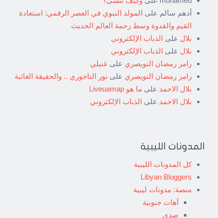
mohamed
على
وكيف ننسى؟
أدهم سالم
على
المولد النبوي في العصر الرقمي: استعادة
القيم والقدوة وسط زحمة العالم الحديث
بلال
على
الذباب الإلكتروني
بلال
على
الذباب الإلكتروني
رامز رمضان النويصري
على
غنيلي
رامز رمضان النويصري
على
نور التاجوري .. والحقيقة الغائبة
بلال الاحمد
على
ما هو Liveuamap
بلال الاحمد
على
الذباب الإلكتروني
المدونات الليبية
كل المدونات الليبية
Libyan Bloggers
منصة: مدونات ليبية
آهات جنوبية
صدى