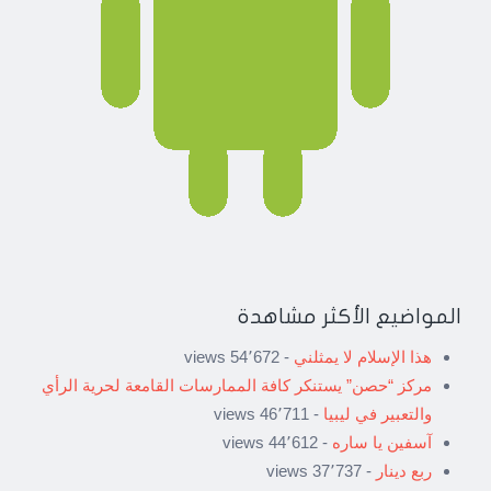
المواضيع الأكثر مشاهدة
هذا الإسلام لا يمثلني
- 54٬672 views
مركز “حصن” يستنكر كافة الممارسات القامعة لحرية الرأي
والتعبير في ليبيا
- 46٬711 views
آسفين يا ساره
- 44٬612 views
ربع دينار
- 37٬737 views