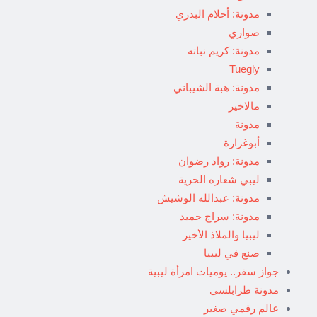
مدونة: أحلام البدري
صواري
مدونة: كريم نباته
Tuegly
مدونة: هبة الشيباني
مالاخير
مدونة
أبوغرارة
مدونة: رواد رضوان
ليبي شعاره الحرية
مدونة: عبدالله الوشيش
مدونة: سراج حميد
ليبيا والملاذ الأخير
صنع في ليبيا
جواز سفر.. يوميات امرأة ليبية
مدونة طرابلسي
عالم رقمي صغير