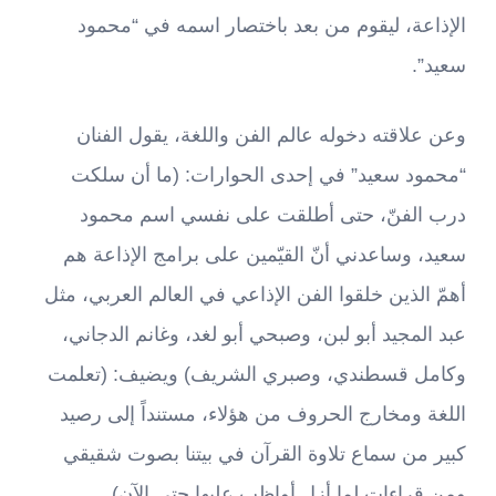
الإذاعة، ليقوم من بعد باختصار اسمه في “محمود
سعيد”.
وعن علاقته دخوله عالم الفن واللغة، يقول الفنان
“محمود سعيد” في إحدى الحوارات: (ما أن سلكت
درب الفنّ، حتى أطلقت على نفسي اسم محمود
سعيد، وساعدني أنّ القيّمين على برامج الإذاعة هم
أهمّ الذين خلقوا الفن الإذاعي في العالم العربي، مثل
عبد المجيد أبو لبن، وصبحي أبو لغد، وغانم الدجاني،
وكامل قسطندي، وصبري الشريف) ويضيف: (تعلمت
اللغة ومخارج الحروف من هؤلاء، مستنداً إلى رصيد
كبير من سماع تلاوة القرآن في بيتنا بصوت شقيقي
ومن قراءات لما أزل أواظب عليها حتى الآن).