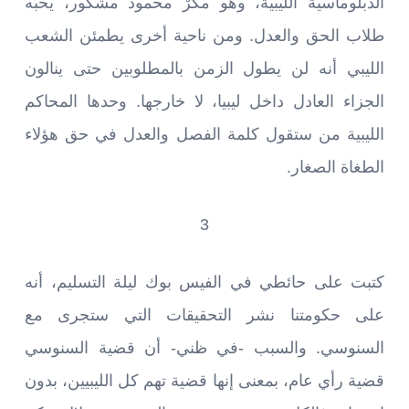
الدبلوماسية الليبية، وهو مكرٌ محمود مشكور، يحبّه
طلاب الحق والعدل. ومن ناحية أخرى يطمئن الشعب
الليبي أنه لن يطول الزمن بالمطلوبين حتى ينالون
الجزاء العادل داخل ليبيا، لا خارجها. وحدها المحاكم
الليبية من ستقول كلمة الفصل والعدل في حق هؤلاء
الطغاة الصغار.
3
كتبت على حائطي في الفيس بوك ليلة التسليم، أنه
على حكومتنا نشر التحقيقات التي ستجرى مع
السنوسي. والسبب -في ظني- أن قضية السنوسي
قضية رأي عام، بمعنى إنها قضية تهم كل الليبيين، بدون