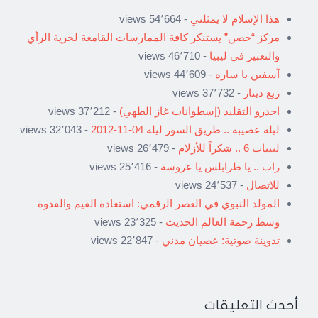
هذا الإسلام لا يمثلني
- 54٬664 views
مركز “حصن” يستنكر كافة الممارسات القامعة لحرية الرأي
والتعبير في ليبيا
- 46٬710 views
آسفين يا ساره
- 44٬609 views
ربع دينار
- 37٬732 views
احذرو التقليد (إسطوانات غاز الطهي)
- 37٬212 views
ليلة عصيبة .. طريق السور ليلة 04-11-2012
- 32٬043 views
ليبيات 6 .. شكراً للأزلام
- 26٬479 views
راب .. يا طرابلس يا عروسة
- 25٬416 views
للاتصال
- 24٬537 views
المولد النبوي في العصر الرقمي: استعادة القيم والقدوة
وسط زحمة العالم الحديث
- 23٬325 views
تدوينة صوتية: عصيان مدني
- 22٬847 views
أحدث التعليقات