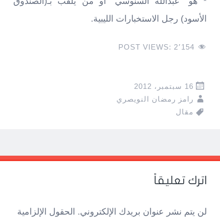
* هو “عبدالله السنوسي” أو من يلقب بـ(الصندوق
الأسود) رجل الاستخبارات الليبية.
POST VIEWS:
2٬154
16 سبتمبر، 2012
رامز رمضان النويصري
مقال
Pos
navigatio
اترك تعليقاً
لن يتم نشر عنوان بريدك الإلكتروني.
الحقول الإلزامية