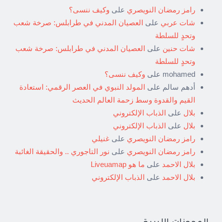
رامز رمضان النويصري
على
وكيف ننسى؟
شات عربي
على
العصيان المدني في طرابلس: صرخة شعب
وتحدٍ للسلطة
شات حنين
على
العصيان المدني في طرابلس: صرخة شعب
وتحدٍ للسلطة
mohamed
على
وكيف ننسى؟
أدهم سالم
على
المولد النبوي في العصر الرقمي: استعادة
القيم والقدوة وسط زحمة العالم الحديث
بلال
على
الذباب الإلكتروني
بلال
على
الذباب الإلكتروني
رامز رمضان النويصري
على
غنيلي
رامز رمضان النويصري
على
نور التاجوري .. والحقيقة الغائبة
بلال الاحمد
على
ما هو Liveuamap
بلال الاحمد
على
الذباب الإلكتروني