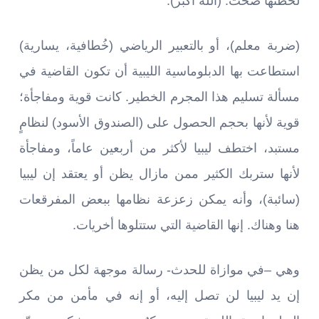
لحظتها صحت: (الله أكبر).
(ضربة معلم)، أو بالتعبير الرياضي (خُطافية، يسارية)
استطاعت بها الدبلوماسية الليبية أن تكون القاضية في
مسألة تسليم هذا المجرم الخطير. كانت قوية ومفاجأة؛
قوية لأنها بحجم الحصول على (الصندوق الأسود) لنظامٍ
مستبد، اختطف ليبيا لأكثر من أربعين عاماً، ومفاجأة
لأنها ستربك الكثير ممن مازال يظن أو يعتقد إن ليبيا
(سائبة)، وأنه يمكن زعزعة نظامها ببعض المفرقعات
هنا وهناك. إنها القاضية التي ستتلوها أخريات.
وهي –في موازاة للحدث- رسالة موجهة لكل من يظن
إن يد ليبيا لن تصل إليه، أو إنه في مأمن من مكر