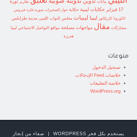
تدوينة صوتية
تدوين
ثورة
بيانات
تقارير
حكايات ليبية
17 فبراير
حكاية
حوار الصخيرات
صورة
فيروس
فكرة
ليبيات
ليبيا
مدينة طرابلس
مجلس النواب الليبي
الكورونا
كاريكاتور
مقال
مواجهات مسلحة
مشاركات
مواقع التواصل الاجتماعي ليبيا
هدرزة
منوعات
تسجيل الدخول
خلاصات Feed الإدخالات
خلاصة التعليقات
WordPress.org
يستخدم بكل فخر WORDPRESS
|
صفاء من إنجاز