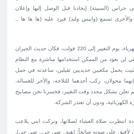
 حراس (السبيتة) إيجادنا قبل الوصل إليها وإعلان
 والأخرى تسمع (وابيس وليد) فيرد عليه (ها ها ها ..
ومن القصص التي أتذكرها عن الكهرباء، يوم التغيير إلى 220 فولت، فكان حديث الجيران
التي لن يعود من الممكن استخدامها مباشرة مع النظام
البيت يحمل مكعبين حديديين ثقيلين، ساعدته في حمل
ما محولان، ركب أحدهما للثلاجة، والآخر للغسالة،
 لم تعلن بشكل محدد وقت التغيير، فخسرنا نحن مصابيح
 الكهربائية، ودون أن تعتذر الشركة.
ادة انتظرت صلاة العشاء لصلاتها، وتركت ابني يلاعب
 لأفيق على صوته صائحاً: (هيه.. ضي جي.. ضي جي).