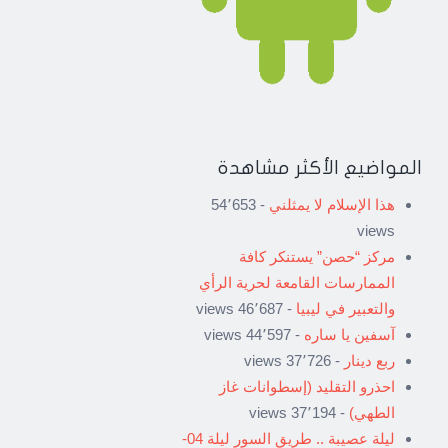
المواضيع الأكثر مشاهدة
هذا الإسلام لا يمثلني
- 54٬653
views
مركز “حصن” يستنكر كافة
الممارسات القامعة لحرية الرأي
والتعبير في ليبيا
- 46٬687 views
آسفين يا ساره
- 44٬597 views
ربع دينار
- 37٬726 views
احذرو التقليد (إسطوانات غاز
الطهي)
- 37٬194 views
ليلة عصيبة .. طريق السور ليلة 04-