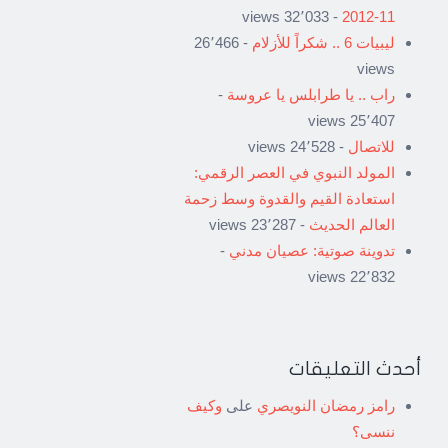
- 32٬033 views
11-2012
ليبيات 6 .. شكراً للأزلام
- 26٬466
views
راب .. يا طرابلس يا عروسة
-
25٬407 views
للاتصال
- 24٬528 views
المولد النبوي في العصر الرقمي:
استعادة القيم والقدوة وسط زحمة
العالم الحديث
- 23٬287 views
تدوينة صوتية: عصيان مدني
-
22٬832 views
أحدث التعليقات
رامز رمضان النويصري
على
وكيف
ننسى؟