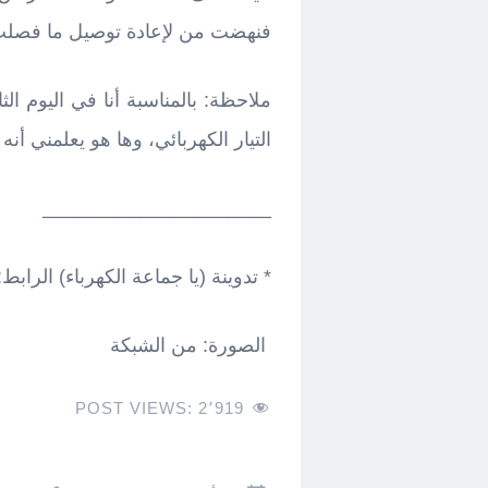
فنهضت من لإعادة توصيل ما فصلت
ملاحظة: بالمناسبة أنا في اليوم ال
التيار الكهربائي، وها هو يعلمني أنه لم يعد
_____________________
* تدوينة (يا جماعة الكهرباء) الرابط: tp://mellakheer.ramez-enwesri.com/?p=163
الصورة: من الشبكة
POST VIEWS:
2٬919