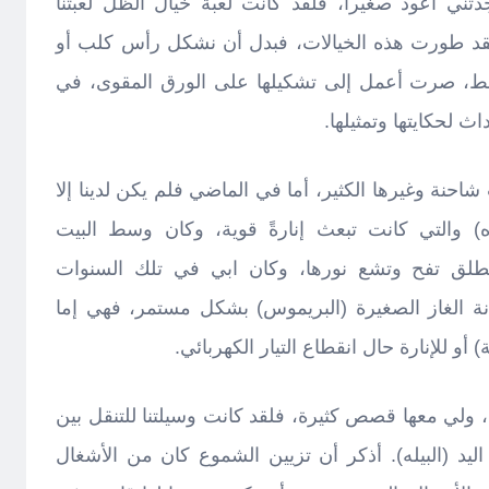
ني أعود صغيراً، فلقد كانت لعبة خيال الظل لعبتنا
، ولقد طورت هذه الخيالات، فبدل أن نشكل رأس كلب أو
وائط، صرت أعمل إلى تشكيلها على الورق المقوى، في
لحكايتها وتمثيلها.
احنة وغيرها الكثير، أما في الماضي فلم يكن لدينا إلا
ره) والتي كانت تبعث إنارةً قوية، وكان وسط البيت
فتنطلق تفح وتشع نورها، وكان ابي في تلك السنوات
ة الغاز الصغيرة (البريموس) بشكل مستمر، فهي إما
 للإنارة حال انقطاع التيار الكهربائي.
لي معها قصص كثيرة، فلقد كانت وسيلتنا للتنقل بين
يد (البيله). أذكر أن تزيين الشموع كان من الأشغال