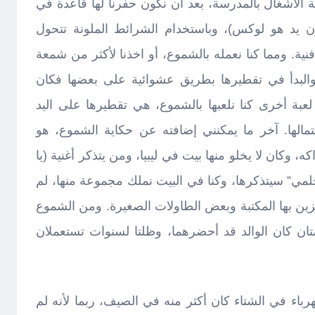
 الأشغال بالمدرسة، بعد أن نكون حفرنا لها قاعدة في
ن يد هو لوكس)، وباستخدام الشرائط الملونة تتحول
ية. ومما كنا نعمله بالشموع، أو اخذنا لأكثر من شمعة
 والبدأ في تقطيرها بطريق عشوائية على بعضها فكان
. لعبة أخرى كنا نلعبها بالشموع، هي تقطيرها على اليد
مالها. آخر ما يمكنني إضافته عن حكاية الشموع، هو
 وكان لا يخلو منها بيت في ليبيا، ومن يتذكر أغنية (يا
لمي” سيتذكرها، وكنا في البيت نملك مجموعة منها، لم
زين بها المكتبة وبعض الطاولات الصغيرة. ومن الشموع
ان كان الوالد قد أحضرهما، وظلتا لسنوات تستعملان
هرباء في الشتاء كان أكثر منه في الصيف، ربما لأنه لم