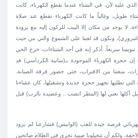
ذي عليه لآن. في الشتاء عندما نقطع الكهرباء، كانت
شتاء طويل، وغالباً ما كانت الكهرباء تقطع عند صلاة
، لا يوجد من مكان إلا البيت للركون إليه مع برودة
التبروري)، ونكون قد لعبنا على الشموع والتي من حيث
تنويمنا سريعاً. أذكر إنه في أحد الشتاءات، خرج الحي
 حجرة الكهرباء الموجودة بـ(سانية الكرداسي) قد
ت، منعتنا من الاقتراب، حتى حضور فرقة الصيانة.
التي تطلبها تجهيز حجرة جديدة وتشغيلها، كان عشاءنا
ل أكلها نغني لها (المطر اتصب .. وعصيدة بالرب) قبل
هربائي فرصة جيدة للعب (الوابيس) فشارعنا لم يزود
 لاحقة، ولكم أن تتخيلونا صبية نجري في الظلام صائحين