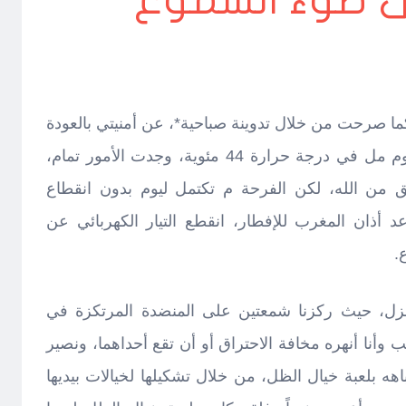
ى ضوء الشموع
 صرحت من خلال تدوينة صباحية*، عن أمنيتي بالعودة
للبيت والتمتع بهواء المكيف، بعد يوم مل في درجة حرارة 44 مئوية، وجدت الأمور تمام،
فيق من الله، لكن الفرحة م تكتمل ليوم بدون انقطاع
دقيقة من موعد أذان المغرب للإفطار، انقطع التيار الكهربائي عن
.
زل، حيث ركزنا شمعتين على المنضدة المرتكزة في
 وأنا أنهره مخافة الاحتراق أو أن تقع أحداهما، ونصير
ه بلعبة خيال الظل، من خلال تشكيلها لخيالات بيديها