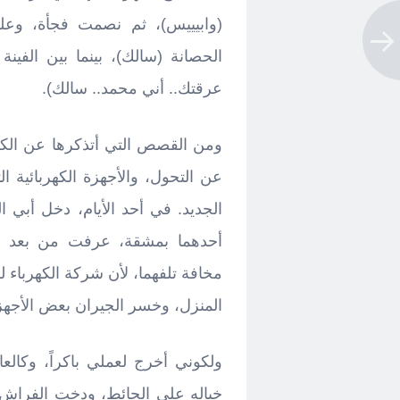
(وابيييس)، ثم نصمت فجأة، وعلى
الحصانة (سالك)، بينما بين الفينة
عرقتك.. أني محمد.. سالك).
عن التحول، والأجهزة الكهربائية 
الجديد. في أحد الأيام، دخل أبي 
أحدهما بمشقة، عرفت من بعد إنه
مخافة تلفهما، لأن شركة الكهرباء
المنزل، وخسر الجيران بعض الأجهزة
ولكوني أخرج لعملي باكراً، وكالع
خياله على الحائط، ودخت الفراش،