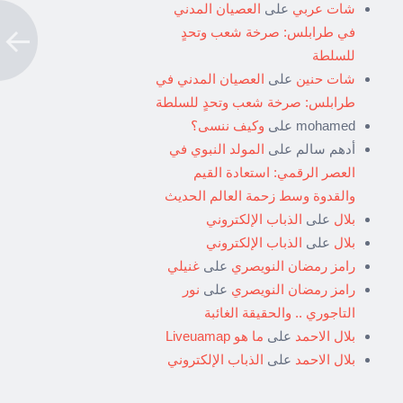
شات عربي
على
العصيان المدني
في طرابلس: صرخة شعب وتحدٍ
للسلطة
شات حنين
على
العصيان المدني في
طرابلس: صرخة شعب وتحدٍ للسلطة
mohamed
على
وكيف ننسى؟
أدهم سالم
على
المولد النبوي في
العصر الرقمي: استعادة القيم
والقدوة وسط زحمة العالم الحديث
بلال
على
الذباب الإلكتروني
بلال
على
الذباب الإلكتروني
رامز رمضان النويصري
على
غنيلي
رامز رمضان النويصري
على
نور
التاجوري .. والحقيقة الغائبة
بلال الاحمد
على
ما هو Liveuamap
بلال الاحمد
على
الذباب الإلكتروني