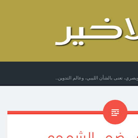
صري، تعنى بالشأن الليبي، وعالم التدوين..