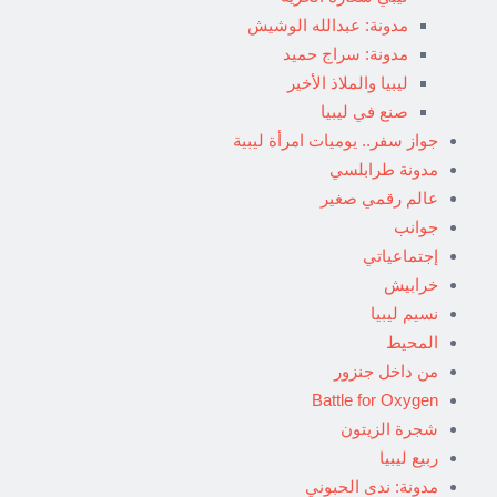
مدونة: عبدالله الوشيش
مدونة: سراج حميد
ليبيا والملاذ الأخير
صنع في ليبيا
جواز سفر.. يوميات امرأة ليبية
مدونة طرابلسي
عالم رقمي صغير
جوانب
إجتماعياتي
خرابيش
نسيم ليبيا
المحيط
من داخل جنزور
Battle for Oxygen
شجرة الزيتون
ربيع ليبيا
مدونة: ندى الحبوني