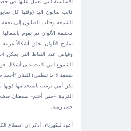
الأساسية التي نعمل عليها في حصة
قالب صابون اليد (وقتها كل صابو
الشمعة وقالب الصابون إلى تحفة فن
مختلفة الألوان ثم نقوم بإشعالها
تمازج الألوان يخلق أشكالاً غريبة
وقياس عدد النقاط التي يمكن احت
الشموع التي كانت على أشكال فواكه،
شمعة لا ما تنطفي) للفنان “أحمد ح
تكن أمي ترغب باستخدامها كونها ت
الغريبة –حتى أختم- شمعتان ضخمت
حتى رميتا.
أعود للكهرباء، أذكر إن انقطاع الك