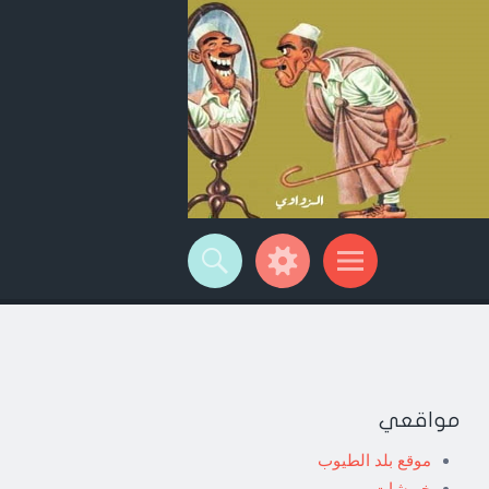
مواقعي
موقع بلد الطيوب
خربشات