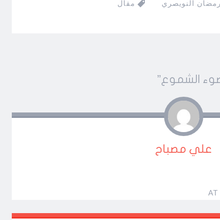
رمضان النويصري
مقال
ضوء الشموع
”
علي مصباح