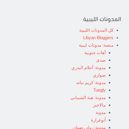
المدونات الليبية
كل المدونات الليبية
Libyan Bloggers
منصة: مدونات ليبية
آهات جنوبية
صدى
مدونة: أحلام البدري
صواري
مدونة: كريم نباته
Tuegly
مدونة: هبة الشيباني
مالاخير
مدونة
أبوغرارة
مدونة: رواد رضوان