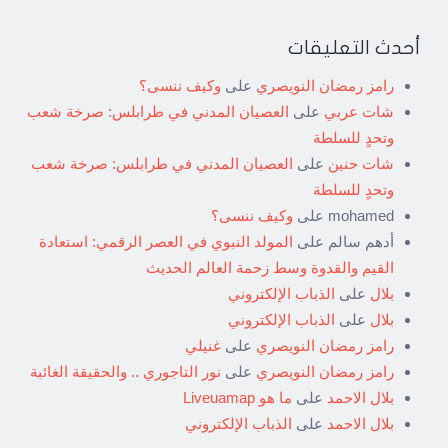
أحدث التعليقات
رامز رمضان النويصري
على
وكيف ننسى؟
شات عربي
على
العصيان المدني في طرابلس: صرخة شعب
وتحدٍ للسلطة
شات حنين
على
العصيان المدني في طرابلس: صرخة شعب
وتحدٍ للسلطة
mohamed
على
وكيف ننسى؟
أدهم سالم
على
المولد النبوي في العصر الرقمي: استعادة
القيم والقدوة وسط زحمة العالم الحديث
بلال
على
الذباب الإلكتروني
بلال
على
الذباب الإلكتروني
رامز رمضان النويصري
على
غنيلي
رامز رمضان النويصري
على
نور التاجوري .. والحقيقة الغائبة
بلال الاحمد
على
ما هو Liveuamap
بلال الاحمد
على
الذباب الإلكتروني