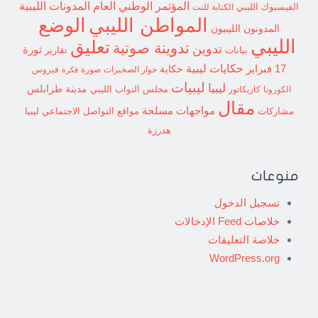
المؤتمر الوطني العام
المدونات الليبية
الفيسبوك الليبي
الكتابة للنت
الوضع
المواطن الليبي
المدونون الليبيون
الليبي
تعليق
تدوينة صوتية
تدوين
ثورة
بيانات
تقارير
حكايات ليبية
17 فبراير
حكاية
حوار الصخيرات
صورة
فيروس
فكرة
ليبيات
ليبيا
مدينة طرابلس
مجلس النواب الليبي
الكورونا
كاريكاتور
مقال
مواجهات مسلحة
مشاركات
مواقع التواصل الاجتماعي ليبيا
هدرزة
منوعات
تسجيل الدخول
خلاصات Feed الإدخالات
خلاصة التعليقات
WordPress.org