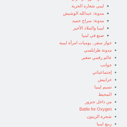
ليبي شعاره الحرية
مدونة: عبدالله الوشيش
مدونة: سراج حميد
ليبيا والملاذ الأخير
صنع في ليبيا
جواز سفر.. يوميات امرأة ليبية
مدونة طرابلسي
عالم رقمي صغير
جوانب
إجتماعياتي
خرابيش
نسيم ليبيا
المحيط
من داخل جنزور
Battle for Oxygen
شجرة الزيتون
ربيع ليبيا