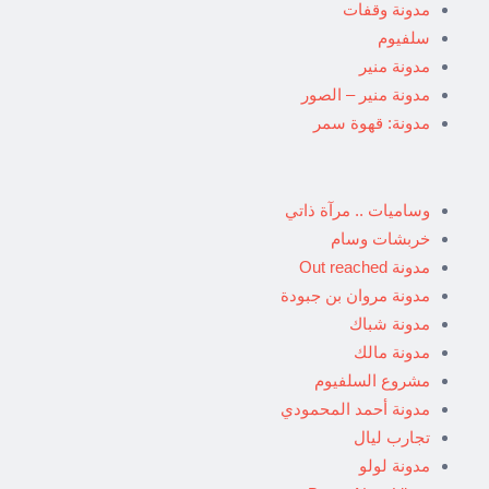
مدونة وقفات
سلفيوم
مدونة منير
مدونة منير – الصور
مدونة: قهوة سمر
وساميات .. مرآة ذاتي
خربشات وسام
مدونة Out reached
مدونة مروان بن جبودة
مدونة شباك
مدونة مالك
مشروع السلفيوم
مدونة أحمد المحمودي
تجارب ليال
مدونة لولو