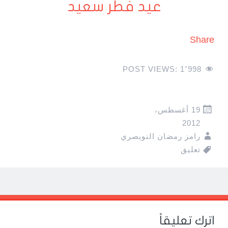
عيد فطر سعيد
Share
POST VIEWS:
1٬998
19 أغسطس،
2012
رامز رمضان النويصري
تعليق
Pos
navigatio
اترك تعليقاً