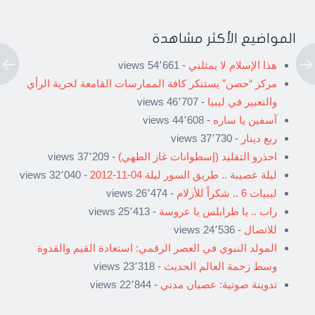
المواضيع الأكثر مشاهدة
هذا الإسلام لا يمثلني
- 54٬661 views
مركز “حصن” يستنكر كافة الممارسات القامعة لحرية الرأي
والتعبير في ليبيا
- 46٬707 views
آسفين يا ساره
- 44٬608 views
ربع دينار
- 37٬730 views
احذرو التقليد (إسطوانات غاز الطهي)
- 37٬209 views
ليلة عصيبة .. طريق السور ليلة 04-11-2012
- 32٬040 views
ليبيات 6 .. شكراً للأزلام
- 26٬474 views
راب .. يا طرابلس يا عروسة
- 25٬413 views
للاتصال
- 24٬536 views
المولد النبوي في العصر الرقمي: استعادة القيم والقدوة
وسط زحمة العالم الحديث
- 23٬318 views
تدوينة صوتية: عصيان مدني
- 22٬844 views