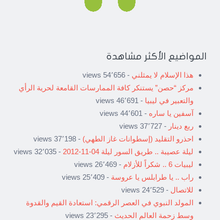
المواضيع الأكثر مشاهدة
هذا الإسلام لا يمثلني
- 54٬656 views
مركز “حصن” يستنكر كافة الممارسات القامعة لحرية الرأي
والتعبير في ليبيا
- 46٬691 views
آسفين يا ساره
- 44٬601 views
ربع دينار
- 37٬727 views
احذرو التقليد (إسطوانات غاز الطهي)
- 37٬198 views
ليلة عصيبة .. طريق السور ليلة 04-11-2012
- 32٬035 views
ليبيات 6 .. شكراً للأزلام
- 26٬469 views
راب .. يا طرابلس يا عروسة
- 25٬409 views
للاتصال
- 24٬529 views
المولد النبوي في العصر الرقمي: استعادة القيم والقدوة
وسط زحمة العالم الحديث
- 23٬295 views