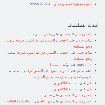
تدوينة صوتية: عصيان مدني
- 22٬837 views
أحدث التعليقات
رامز رمضان النويصري
على
وكيف ننسى؟
شات عربي
على
العصيان المدني في طرابلس: صرخة شعب
وتحدٍ للسلطة
شات حنين
على
العصيان المدني في طرابلس: صرخة شعب
وتحدٍ للسلطة
mohamed
على
وكيف ننسى؟
أدهم سالم
على
المولد النبوي في العصر الرقمي: استعادة
القيم والقدوة وسط زحمة العالم الحديث
بلال
على
الذباب الإلكتروني
بلال
على
الذباب الإلكتروني
رامز رمضان النويصري
على
غنيلي
رامز رمضان النويصري
على
نور التاجوري .. والحقيقة الغائبة