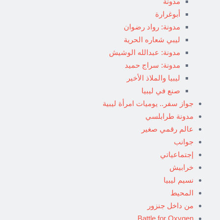
مدونة
أبوغرارة
مدونة: رواد رضوان
ليبي شعاره الحرية
مدونة: عبدالله الوشيش
مدونة: سراج حميد
ليبيا والملاذ الأخير
صنع في ليبيا
جواز سفر.. يوميات امرأة ليبية
مدونة طرابلسي
عالم رقمي صغير
جوانب
إجتماعياتي
خرابيش
نسيم ليبيا
المحيط
من داخل جنزور
Battle for Oxygen