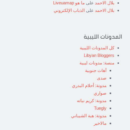
بلال الاحمد
على
ما هو Liveuamap
بلال الاحمد
على
الذباب الإلكتروني
المدونات الليبية
كل المدونات الليبية
Libyan Bloggers
منصة: مدونات ليبية
آهات جنوبية
صدى
مدونة: أحلام البدري
صواري
مدونة: كريم نباته
Tuegly
مدونة: هبة الشيباني
مالاخير