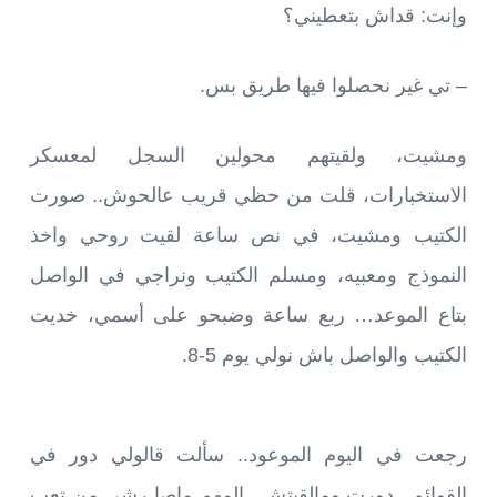
وإنت: قداش بتعطيني؟
– تي غير نحصلوا فيها طريق بس.
ومشيت، ولقيتهم محولين السجل لمعسكر
الاستخبارات، قلت من حظي قريب عالحوش.. صورت
الكتيب ومشيت، في نص ساعة لقيت روحي واخذ
النموذج ومعبيه، ومسلم الكتيب ونراجي في الواصل
بتاع الموعد… ربع ساعة وضبحو على أسمي، خديت
الكتيب والواصل باش نولي يوم 5-8.
رجعت في اليوم الموعود.. سألت قالولي دور في
القوائم.. دورت ومالقيتش.. المهم ماصا رشي من تعب