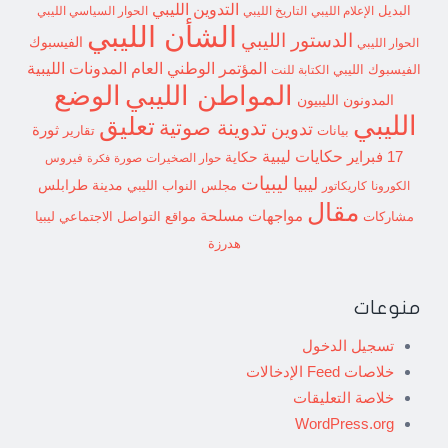
التدوين الليبي
البديل
الإعلام الليبي
التاريخ الليبي
الحوار السياسي الليبي
الشأن الليبي
الدستور الليبي
الفيسبوك
الحوار الليبي
المؤتمر الوطني العام
المدونات الليبية
الفيسبوك الليبي
الكتابة للنت
الوضع
المواطن الليبي
المدونون الليبيون
الليبي
تعليق
تدوينة صوتية
تدوين
ثورة
بيانات
تقارير
حكايات ليبية
17 فبراير
حكاية
حوار الصخيرات
صورة
فيروس
فكرة
ليبيات
ليبيا
مدينة طرابلس
مجلس النواب الليبي
الكورونا
كاريكاتور
مقال
مواجهات مسلحة
مشاركات
مواقع التواصل الاجتماعي ليبيا
هدرزة
منوعات
تسجيل الدخول
خلاصات Feed الإدخالات
خلاصة التعليقات
WordPress.org