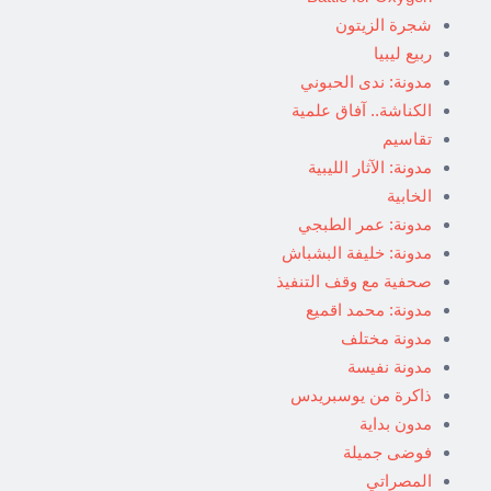
شجرة الزيتون
ربيع ليبيا
مدونة: ندى الحبوني
الكناشة.. آفاق علمية
تقاسيم
مدونة: الآثار الليبية
الخابية
مدونة: عمر الطبجي
مدونة: خليفة البشباش
صحفية مع وقف التنفيذ
مدونة: محمد اقميع
مدونة مختلف
مدونة نفيسة
ذاكرة من يوسبريدس
مدون بداية
فوضى جميلة
المصراتي