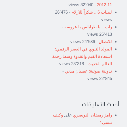
- 32٬040 views
11-2012
ليبيات 6 .. شكراً للأزلام
- 26٬476
views
راب .. يا طرابلس يا عروسة
-
25٬413 views
للاتصال
- 24٬536 views
المولد النبوي في العصر الرقمي:
استعادة القيم والقدوة وسط زحمة
العالم الحديث
- 23٬318 views
تدوينة صوتية: عصيان مدني
-
22٬845 views
أحدث التعليقات
رامز رمضان النويصري
على
وكيف
ننسى؟