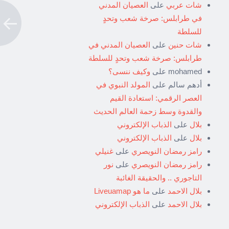
شات عربي
على
العصيان المدني
في طرابلس: صرخة شعب وتحدٍ
للسلطة
شات حنين
على
العصيان المدني في
طرابلس: صرخة شعب وتحدٍ للسلطة
mohamed
على
وكيف ننسى؟
أدهم سالم
على
المولد النبوي في
العصر الرقمي: استعادة القيم
والقدوة وسط زحمة العالم الحديث
بلال
على
الذباب الإلكتروني
بلال
على
الذباب الإلكتروني
رامز رمضان النويصري
على
غنيلي
رامز رمضان النويصري
على
نور
التاجوري .. والحقيقة الغائبة
بلال الاحمد
على
ما هو Liveuamap
بلال الاحمد
على
الذباب الإلكتروني