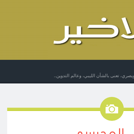
صري، تعنى بالشأن الليبي، وعالم التدوين..
صورة