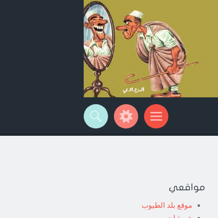
مواقعي
موقع بلد الطيوب
خربشات