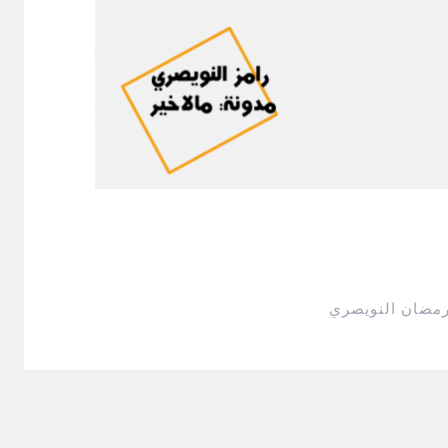
رمضان النويصري