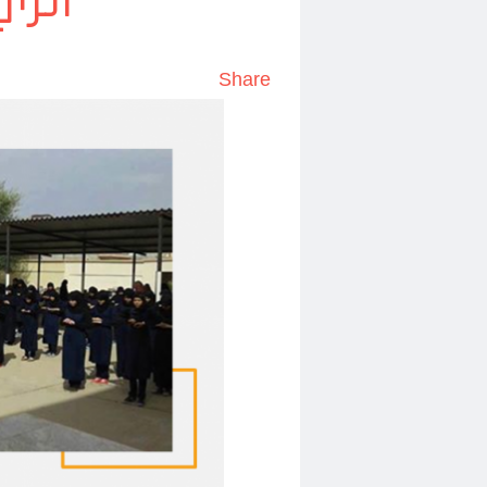
الز
Share