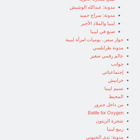
مدونة: عبدالله الوشيش
مدونة: سراج حميد
ليبيا والملاذ الأخير
صنع في ليبيا
جواز سفر.. يوميات امرأة ليبية
مدونة طرابلسي
عالم رقمي صغير
جوانب
إجتماعياتي
خرابيش
نسيم ليبيا
المحيط
من داخل جنزور
Battle for Oxygen
شجرة الزيتون
ربيع ليبيا
مدونة: ندى الحبوني