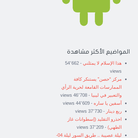
المواضيع الأكثر مشاهدة
هذا الإسلام لا يمثلني
- 54٬662
views
مركز “حصن” يستنكر كافة
الممارسات القامعة لحرية الرأي
والتعبير في ليبيا
- 46٬708 views
آسفين يا ساره
- 44٬609 views
ربع دينار
- 37٬730 views
احذرو التقليد (إسطوانات غاز
الطهي)
- 37٬209 views
ليلة عصيبة .. طريق السور ليلة 04-