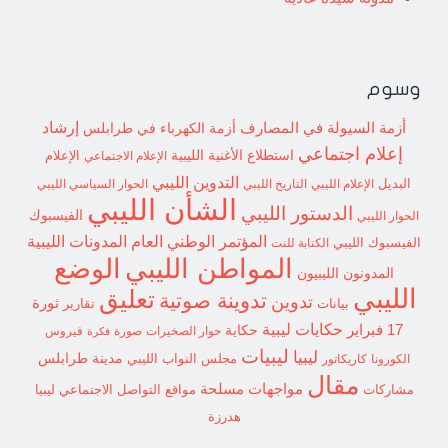
وسوم
إرشاد
أزمة السيولة في المصارف
أزمة الكهرباء في طرابلس
إعلام اجتماعي
استطلاع
الأغنية الليبية
الإعلام الاجتماعي
الإعلام
التدوين الليبي
البديل
الإعلام الليبي
التاريخ الليبي
الحوار السياسي الليبي
الشأن الليبي
الدستور الليبي
الفيسبوك
الحوار الليبي
المؤتمر الوطني العام
المدونات الليبية
الفيسبوك الليبي
الكتابة للنت
الوضع
المواطن الليبي
المدونون الليبيون
الليبي
تعليق
تدوينة صوتية
تدوين
ثورة
بيانات
تقارير
حكايات ليبية
17 فبراير
حكاية
حوار الصخيرات
صورة
فيروس
فكرة
ليبيات
ليبيا
مدينة طرابلس
مجلس النواب الليبي
الكورونا
كاريكاتور
مقال
مواجهات مسلحة
مشاركات
مواقع التواصل الاجتماعي ليبيا
هدرزة