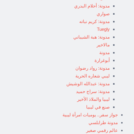
مدونة: أحلام البدري
صواري
مدونة: كريم نباته
Tuegly
مدونة: هبة الشيباني
مالاخير
مدونة
أبوغرارة
مدونة: رواد رضوان
ليبي شعاره الحرية
مدونة: عبدالله الوشيش
مدونة: سراج حميد
ليبيا والملاذ الأخير
صنع في ليبيا
جواز سفر.. يوميات امرأة ليبية
مدونة طرابلسي
عالم رقمي صغير