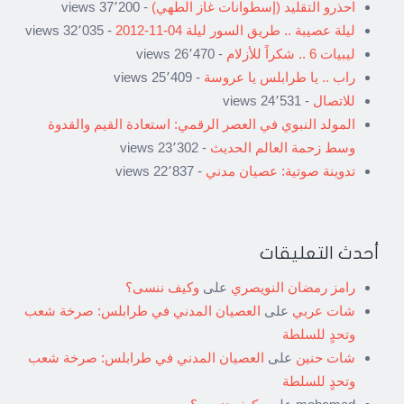
احذرو التقليد (إسطوانات غاز الطهي)
- 37٬200 views
ليلة عصيبة .. طريق السور ليلة 04-11-2012
- 32٬035 views
ليبيات 6 .. شكراً للأزلام
- 26٬470 views
راب .. يا طرابلس يا عروسة
- 25٬409 views
للاتصال
- 24٬531 views
المولد النبوي في العصر الرقمي: استعادة القيم والقدوة
وسط زحمة العالم الحديث
- 23٬302 views
تدوينة صوتية: عصيان مدني
- 22٬837 views
أحدث التعليقات
رامز رمضان النويصري
على
وكيف ننسى؟
شات عربي
على
العصيان المدني في طرابلس: صرخة شعب
وتحدٍ للسلطة
شات حنين
على
العصيان المدني في طرابلس: صرخة شعب
وتحدٍ للسلطة