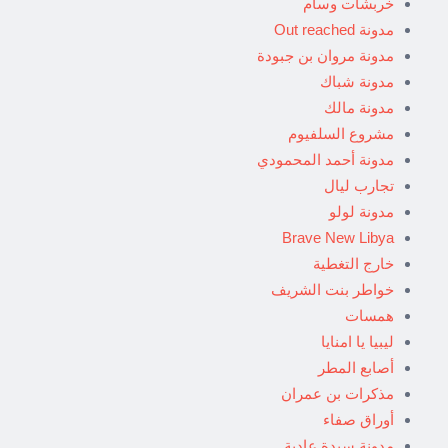
خربشات وسام
مدونة Out reached
مدونة مروان بن جبودة
مدونة شباك
مدونة مالك
مشروع السلفيوم
مدونة أحمد المحمودي
تجارب ليال
مدونة لولو
Brave New Libya
خارج التغطية
خواطر بنت الشريف
همسات
ليبيا يا امنايا
أصابع المطر
مذكرات بن عمران
أوراق صفاء
مدونة سيدة عادية