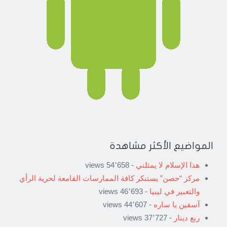
المواضيع الأكثر مشاهدة
هذا الإسلام لا يمثلني
- 54٬658 views
مركز “حصن” يستنكر كافة الممارسات القامعة لحرية الرأي
والتعبير في ليبيا
- 46٬693 views
آسفين يا ساره
- 44٬607 views
ربع دينار
- 37٬727 views