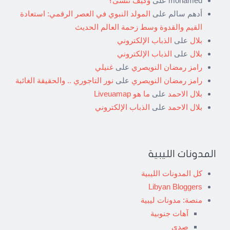
mohamed
على
وكيف ننسى؟
أدهم سالم
على
المولد النبوي في العصر الرقمي: استعادة
القيم والقدوة وسط زحمة العالم الحديث
بلال
على
الذباب الإلكتروني
بلال
على
الذباب الإلكتروني
رامز رمضان النويصري
على
غنيلي
رامز رمضان النويصري
على
نور التاجوري .. والحقيقة الغائبة
بلال الاحمد
على
ما هو Liveuamap
بلال الاحمد
على
الذباب الإلكتروني
المدونات الليبية
كل المدونات الليبية
Libyan Bloggers
منصة: مدونات ليبية
آهات جنوبية
صدى