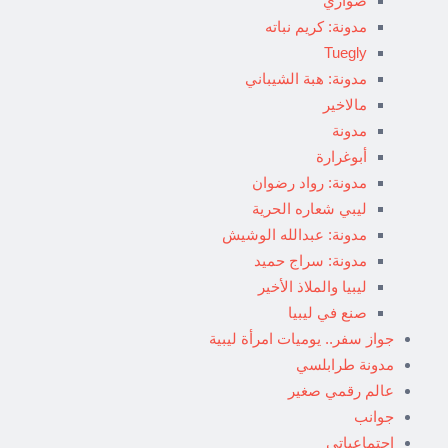
صواري
مدونة: كريم نباته
Tuegly
مدونة: هبة الشيباني
مالاخير
مدونة
أبوغرارة
مدونة: رواد رضوان
ليبي شعاره الحرية
مدونة: عبدالله الوشيش
مدونة: سراج حميد
ليبيا والملاذ الأخير
صنع في ليبيا
جواز سفر.. يوميات امرأة ليبية
مدونة طرابلسي
عالم رقمي صغير
جوانب
إجتماعياتي