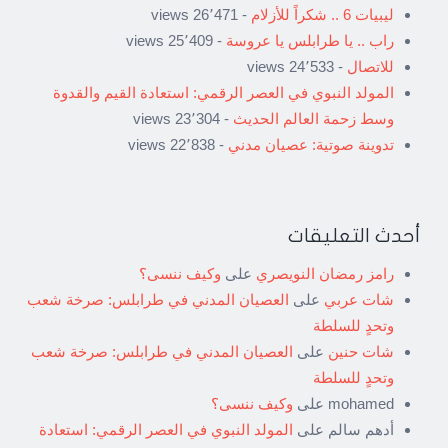
ليبيات 6 .. شكراً للأزلام
- 26٬471 views
راب .. يا طرابلس يا عروسة
- 25٬409 views
للاتصال
- 24٬533 views
المولد النبوي في العصر الرقمي: استعادة القيم والقدوة
وسط زحمة العالم الحديث
- 23٬304 views
تدوينة صوتية: عصيان مدني
- 22٬838 views
أحدث التعليقات
رامز رمضان النويصري
على
وكيف ننسى؟
شات عربي
على
العصيان المدني في طرابلس: صرخة شعب
وتحدٍ للسلطة
شات حنين
على
العصيان المدني في طرابلس: صرخة شعب
وتحدٍ للسلطة
mohamed
على
وكيف ننسى؟
أدهم سالم
على
المولد النبوي في العصر الرقمي: استعادة