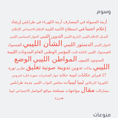
وسوم
إرشاد
أزمة السيولة في المصارف
أزمة الكهرباء في طرابلس
إعلام اجتماعي
استطلاع
الأغنية الليبية
الإعلام الاجتماعي
الإعلام
التدوين الليبي
البديل
الإعلام الليبي
التاريخ الليبي
الحوار السياسي الليبي
الشأن الليبي
الدستور الليبي
الفيسبوك
الحوار الليبي
المؤتمر الوطني العام
المدونات الليبية
الفيسبوك الليبي
الكتابة للنت
الوضع
المواطن الليبي
المدونون الليبيون
الليبي
تعليق
تدوينة صوتية
تدوين
ثورة
بيانات
تقارير
حكايات ليبية
17 فبراير
حكاية
حوار الصخيرات
صورة
فيروس
فكرة
ليبيات
ليبيا
مدينة طرابلس
مجلس النواب الليبي
الكورونا
كاريكاتور
مقال
مواجهات مسلحة
مشاركات
مواقع التواصل الاجتماعي ليبيا
هدرزة
منوعات