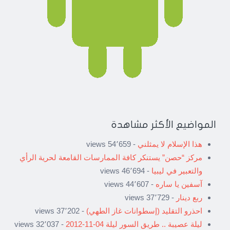
المواضيع الأكثر مشاهدة
هذا الإسلام لا يمثلني
- 54٬659 views
مركز “حصن” يستنكر كافة الممارسات القامعة لحرية الرأي
والتعبير في ليبيا
- 46٬694 views
آسفين يا ساره
- 44٬607 views
ربع دينار
- 37٬729 views
احذرو التقليد (إسطوانات غاز الطهي)
- 37٬202 views
ليلة عصيبة .. طريق السور ليلة 04-11-2012
- 32٬037 views