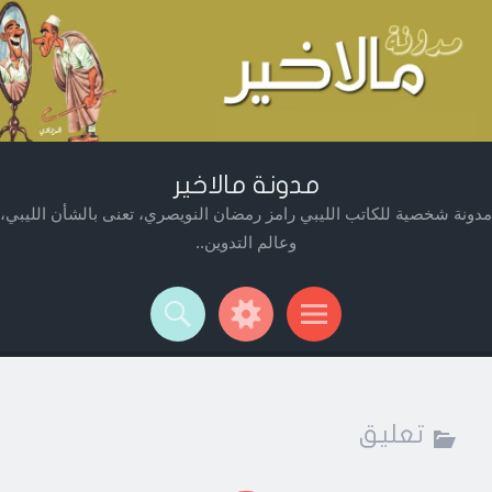
مدونة مالاخير
مدونة شخصية للكاتب الليبي رامز رمضان النويصري، تعنى بالشأن الليبي،
وعالم التدوين..
Widget
Searc
Men
تعليق