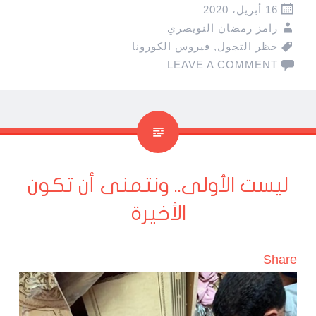
16 أبريل، 2020
رامز رمضان النويصري
حظر التجول
,
فيروس الكورونا
LEAVE A COMMENT
ليست الأولى.. ونتمنى أن تكون
الأخيرة
Share