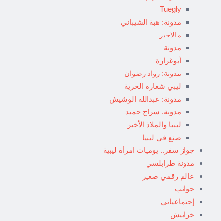
Tuegly
مدونة: هبة الشيباني
مالاخير
مدونة
أبوغرارة
مدونة: رواد رضوان
ليبي شعاره الحرية
مدونة: عبدالله الوشيش
مدونة: سراج حميد
ليبيا والملاذ الأخير
صنع في ليبيا
جواز سفر.. يوميات امرأة ليبية
مدونة طرابلسي
عالم رقمي صغير
جوانب
إجتماعياتي
خرابيش