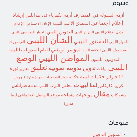
وسوم
إرشاد
أزمة السيولة في المصارف
أزمة الكهرباء في طرابلس
إعلام اجتماعي
استطلاع
الأغنية الليبية
الإعلام الاجتماعي
الإعلام
التدوين الليبي
البديل
الإعلام الليبي
التاريخ الليبي
الحوار السياسي الليبي
الشأن الليبي
الدستور الليبي
الفيسبوك
الحوار الليبي
المؤتمر الوطني العام
المدونات الليبية
الفيسبوك الليبي
الكتابة للنت
الوضع
المواطن الليبي
المدونون الليبيون
الليبي
تعليق
تدوينة صوتية
تدوين
ثورة
بيانات
تقارير
حكايات ليبية
17 فبراير
حكاية
حوار الصخيرات
صورة
فيروس
فكرة
ليبيات
ليبيا
مدينة طرابلس
مجلس النواب الليبي
الكورونا
كاريكاتور
مقال
مواجهات مسلحة
مشاركات
مواقع التواصل الاجتماعي ليبيا
هدرزة
منوعات
تسجيل الدخول