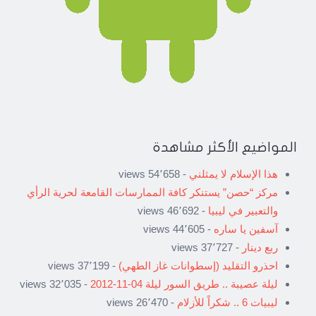
المواضيع الأكثر مشاهدة
هذا الإسلام لا يمثلني
- 54٬658 views
مركز “حصن” يستنكر كافة الممارسات القامعة لحرية الرأي
والتعبير في ليبيا
- 46٬692 views
آسفين يا ساره
- 44٬605 views
ربع دينار
- 37٬727 views
احذرو التقليد (إسطوانات غاز الطهي)
- 37٬199 views
ليلة عصيبة .. طريق السور ليلة 04-11-2012
- 32٬035 views
ليبيات 6 .. شكراً للأزلام
- 26٬470 views