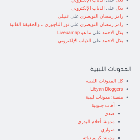
بلال
على
الذباب الإلكتروني
رامز رمضان النويصري
على
غنيلي
رامز رمضان النويصري
على
نور التاجوري .. والحقيقة الغائبة
بلال الاحمد
على
ما هو Liveuamap
بلال الاحمد
على
الذباب الإلكتروني
المدونات الليبية
كل المدونات الليبية
Libyan Bloggers
منصة: مدونات ليبية
آهات جنوبية
صدى
مدونة: أحلام البدري
صواري
مدونة: كريم نباته