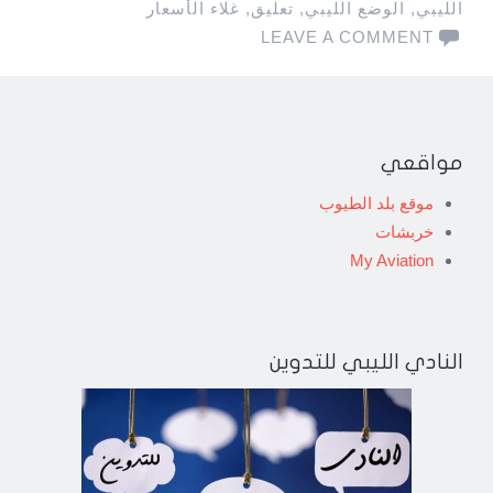
الليبي
,
الوضع الليبي
,
تعليق
,
غلاء الأسعار
LEAVE A COMMENT
Post
مواقعي
navigatio
موقع بلد الطيوب
خربشات
My Aviation
النادي الليبي للتدوين