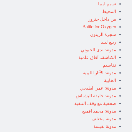
نسيم ليبيا
المحيط
من داخل جنزور
Battle for Oxygen
شجرة الزيتون
ربيع ليبيا
مدونة: ندى الحبوني
الكناشة.. آفاق علمية
تقاسيم
مدونة: الآثار الليبية
الخابية
مدونة: عمر الطبجي
مدونة: خليفة البشباش
صحفية مع وقف التنفيذ
مدونة: محمد اقميع
مدونة مختلف
مدونة نفيسة