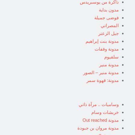
ذاكرة من يوسبريدس
مدون بداية
فوضى جميلة
المصراتي
جبل الزعتر
مدونة بنت إبراهيم
مدونة وقفات
سلفيوم
مدونة منير
مدونة منير – الصور
مدونة: قهوة سمر
وساميات .. مرآة ذاتي
خربشات وسام
مدونة Out reached
مدونة مروان بن جبودة