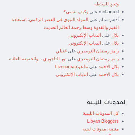
وتحدٍ للسلطة
mohamed
على
وكيف ننسى؟
أدهم سالم
على
المولد النبوي في العصر الرقمي: استعادة
القيم والقدوة وسط زحمة العالم الحديث
بلال
على
الذباب الإلكتروني
بلال
على
الذباب الإلكتروني
رامز رمضان النويصري
على
غنيلي
رامز رمضان النويصري
على
نور التاجوري .. والحقيقة الغائبة
بلال الاحمد
على
ما هو Liveuamap
بلال الاحمد
على
الذباب الإلكتروني
المدونات الليبية
كل المدونات الليبية
Libyan Bloggers
منصة: مدونات ليبية