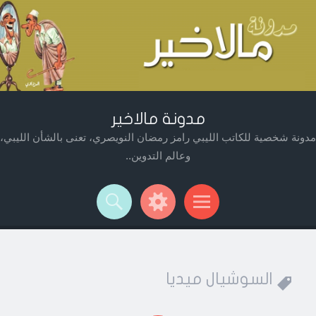
مدونة مالاخير
مدونة شخصية للكاتب الليبي رامز رمضان النويصري، تعنى بالشأن الليبي،
وعالم التدوين..
Widget
Searc
Men
السوشيال ميديا