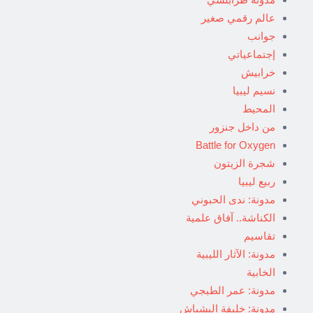
عالم رقمي صغير
جوانب
إجتماعياتي
خرابيش
نسيم ليبيا
المحيط
من داخل جنزور
Battle for Oxygen
شجرة الزيتون
ربيع ليبيا
مدونة: ندى الحبوني
الكناشة.. آفاق علمية
تقاسيم
مدونة: الآثار الليبية
الخابية
مدونة: عمر الطبجي
مدونة: خليفة البشباش