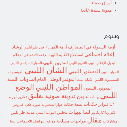
أوراق صفاء
مدونة سيدة عادية
وسوم
إرشاد
أزمة السيولة في المصارف
أزمة الكهرباء في طرابلس
إعلام اجتماعي
استطلاع
الأغنية الليبية
الإعلام الاجتماعي
الإعلام
التدوين الليبي
البديل
الإعلام الليبي
التاريخ الليبي
الحوار السياسي الليبي
الشأن الليبي
الدستور الليبي
الفيسبوك
الحوار الليبي
المؤتمر الوطني العام
المدونات الليبية
الفيسبوك الليبي
الكتابة للنت
الوضع
المواطن الليبي
المدونون الليبيون
الليبي
تعليق
تدوينة صوتية
تدوين
ثورة
بيانات
تقارير
حكايات ليبية
17 فبراير
حكاية
حوار الصخيرات
صورة
فيروس
فكرة
ليبيات
ليبيا
مدينة طرابلس
مجلس النواب الليبي
الكورونا
كاريكاتور
مقال
مواجهات مسلحة
مشاركات
مواقع التواصل الاجتماعي ليبيا