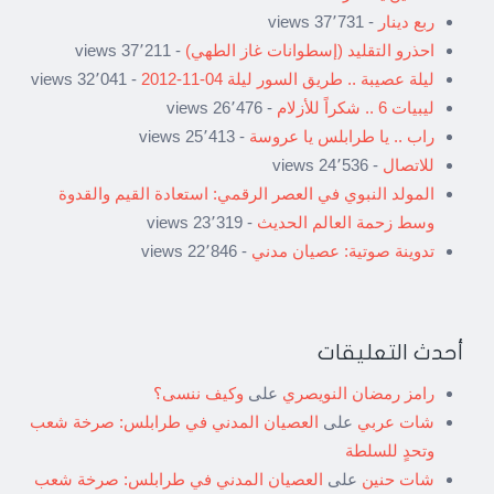
ربع دينار
- 37٬731 views
احذرو التقليد (إسطوانات غاز الطهي)
- 37٬211 views
ليلة عصيبة .. طريق السور ليلة 04-11-2012
- 32٬041 views
ليبيات 6 .. شكراً للأزلام
- 26٬476 views
راب .. يا طرابلس يا عروسة
- 25٬413 views
للاتصال
- 24٬536 views
المولد النبوي في العصر الرقمي: استعادة القيم والقدوة
وسط زحمة العالم الحديث
- 23٬319 views
تدوينة صوتية: عصيان مدني
- 22٬846 views
أحدث التعليقات
رامز رمضان النويصري
على
وكيف ننسى؟
شات عربي
على
العصيان المدني في طرابلس: صرخة شعب
وتحدٍ للسلطة
شات حنين
على
العصيان المدني في طرابلس: صرخة شعب