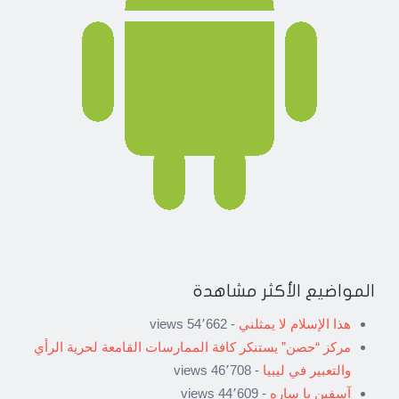
المواضيع الأكثر مشاهدة
هذا الإسلام لا يمثلني
- 54٬662 views
مركز “حصن” يستنكر كافة الممارسات القامعة لحرية الرأي
والتعبير في ليبيا
- 46٬708 views
آسفين يا ساره
- 44٬609 views