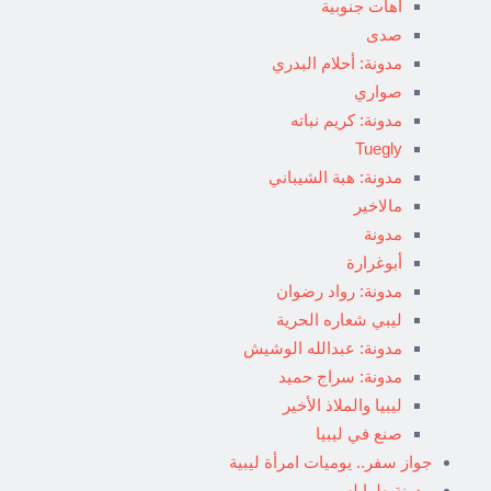
آهات جنوبية
صدى
مدونة: أحلام البدري
صواري
مدونة: كريم نباته
Tuegly
مدونة: هبة الشيباني
مالاخير
مدونة
أبوغرارة
مدونة: رواد رضوان
ليبي شعاره الحرية
مدونة: عبدالله الوشيش
مدونة: سراج حميد
ليبيا والملاذ الأخير
صنع في ليبيا
جواز سفر.. يوميات امرأة ليبية
مدونة طرابلسي