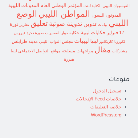
المؤتمر الوطني العام
المدونات الليبية
الفيسبوك الليبي
الكتابة للنت
الوضع
المواطن الليبي
المدونون الليبيون
الليبي
تعليق
تدوينة صوتية
تدوين
ثورة
بيانات
تقارير
حكايات ليبية
17 فبراير
حكاية
حوار الصخيرات
صورة
فيروس
فكرة
ليبيات
ليبيا
مدينة طرابلس
مجلس النواب الليبي
الكورونا
كاريكاتور
مقال
مواجهات مسلحة
مشاركات
مواقع التواصل الاجتماعي ليبيا
هدرزة
منوعات
تسجيل الدخول
خلاصات Feed الإدخالات
خلاصة التعليقات
WordPress.org