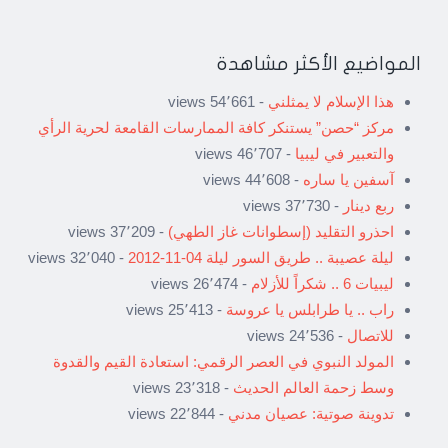
المواضيع الأكثر مشاهدة
هذا الإسلام لا يمثلني
- 54٬661 views
مركز “حصن” يستنكر كافة الممارسات القامعة لحرية الرأي
والتعبير في ليبيا
- 46٬707 views
آسفين يا ساره
- 44٬608 views
ربع دينار
- 37٬730 views
احذرو التقليد (إسطوانات غاز الطهي)
- 37٬209 views
ليلة عصيبة .. طريق السور ليلة 04-11-2012
- 32٬040 views
ليبيات 6 .. شكراً للأزلام
- 26٬474 views
راب .. يا طرابلس يا عروسة
- 25٬413 views
للاتصال
- 24٬536 views
المولد النبوي في العصر الرقمي: استعادة القيم والقدوة
وسط زحمة العالم الحديث
- 23٬318 views
تدوينة صوتية: عصيان مدني
- 22٬844 views