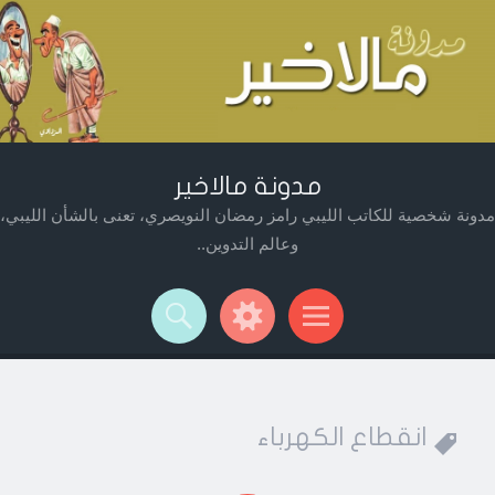
مدونة مالاخير
مدونة شخصية للكاتب الليبي رامز رمضان النويصري، تعنى بالشأن الليبي،
وعالم التدوين..
Widget
Searc
Men
انقطاع الكهرباء