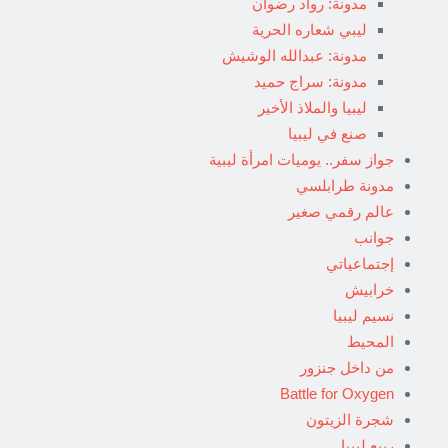
مدونة: رواد رضوان
ليبي شعاره الحرية
مدونة: عبدالله الوشيش
مدونة: سراج حميد
ليبيا والملاذ الأخير
صنع في ليبيا
جواز سفر.. يوميات امرأة ليبية
مدونة طرابلسي
عالم رقمي صغير
جوانب
إجتماعياتي
خرابيش
نسيم ليبيا
المحيط
من داخل جنزور
Battle for Oxygen
شجرة الزيتون
ربيع ليبيا