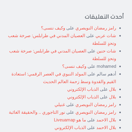
أحدث التعليقات
رامز رمضان النويصري
على
وكيف ننسى؟
شات عربي
على
العصيان المدني في طرابلس: صرخة شعب
وتحدٍ للسلطة
شات حنين
على
العصيان المدني في طرابلس: صرخة شعب
وتحدٍ للسلطة
mohamed
على
وكيف ننسى؟
أدهم سالم
على
المولد النبوي في العصر الرقمي: استعادة
القيم والقدوة وسط زحمة العالم الحديث
بلال
على
الذباب الإلكتروني
بلال
على
الذباب الإلكتروني
رامز رمضان النويصري
على
غنيلي
رامز رمضان النويصري
على
نور التاجوري .. والحقيقة الغائبة
بلال الاحمد
على
ما هو Liveuamap
بلال الاحمد
على
الذباب الإلكتروني