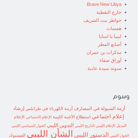
Brave New Libya
خارج التغطية
خواطر بنت الشريف
همسات
ليبيا يا امنايا
أصابع المطر
مذكرات بن عمران
أوراق صفاء
مدونة سيدة عادية
وسوم
إرشاد
أزمة السيولة في المصارف
أزمة الكهرباء في طرابلس
إعلام اجتماعي
استطلاع
الأغنية الليبية
الإعلام الاجتماعي
الإعلام
التدوين الليبي
البديل
الإعلام الليبي
التاريخ الليبي
الحوار السياسي الليبي
الشأن الليبي
الدستور الليبي
الفيسبوك
الحوار الليبي