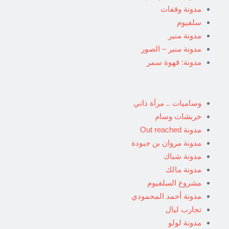
مدونة وقفات
سلفيوم
مدونة منير
مدونة منير – الصور
مدونة: قهوة سمر
وساميات .. مرآة ذاتي
خربشات وسام
مدونة Out reached
مدونة مروان بن جبودة
مدونة شباك
مدونة مالك
مشروع السلفيوم
مدونة أحمد المحمودي
تجارب ليال
مدونة لولو