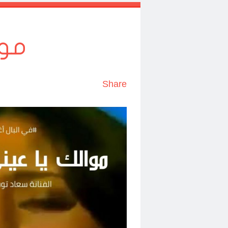
موا
Share