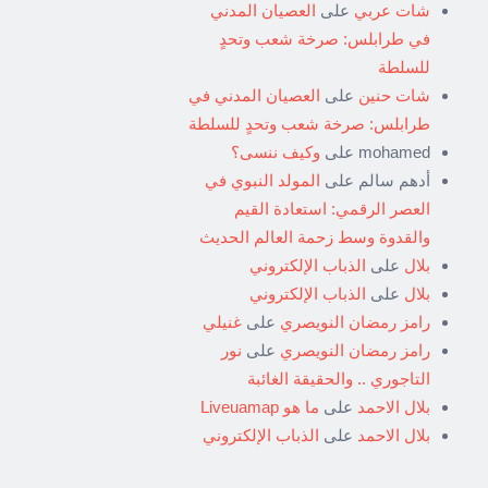
شات عربي
على
العصيان المدني
في طرابلس: صرخة شعب وتحدٍ
للسلطة
شات حنين
على
العصيان المدني في
طرابلس: صرخة شعب وتحدٍ للسلطة
mohamed
على
وكيف ننسى؟
أدهم سالم
على
المولد النبوي في
العصر الرقمي: استعادة القيم
والقدوة وسط زحمة العالم الحديث
بلال
على
الذباب الإلكتروني
بلال
على
الذباب الإلكتروني
رامز رمضان النويصري
على
غنيلي
رامز رمضان النويصري
على
نور
التاجوري .. والحقيقة الغائبة
بلال الاحمد
على
ما هو Liveuamap
بلال الاحمد
على
الذباب الإلكتروني