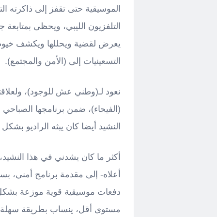
الموسيقية حتى تقفز إلى ذاكرته التص
التلفزيون الليبي، ويحظى بمتابعة ج
يعرض لقضية ويحللها ويكشف خيوطه
التسعينيات إلى (الأمن والمجتمع).
نعود لـ(وطني عش للوجود)، ولعلاقت
(الفيحاء)، ضمن برنامجها الصباحي 
النشيد أيضا كان يبثه الراديو بشكل
أكثر ما كان يشدني في هذا النشيد،
أعلاه- إلى مقدمة برنامج أمني، ب
دفعات موسيقية قوية موزعة بشكل س
مستوى أقل، ينساب بطريقة سهلة تط