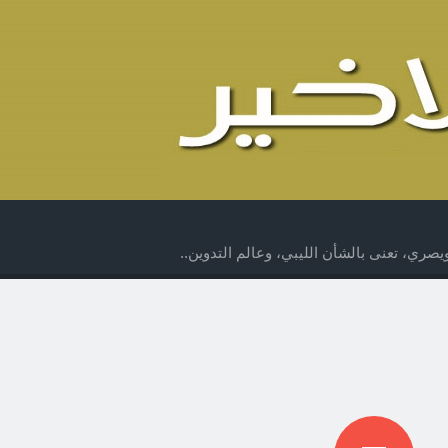
صري، تعنى بالشأن الليبي، وعالم التدوين..