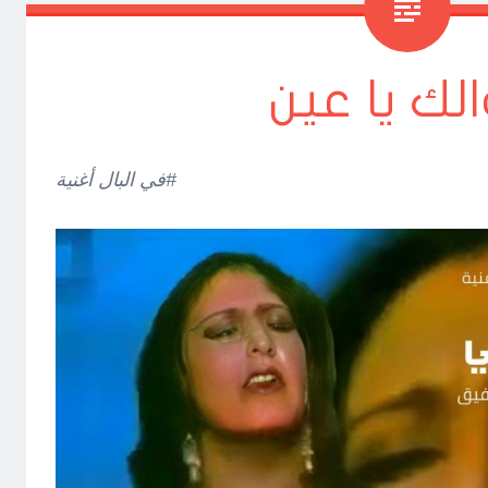
لك يا عين
#في البال أغنية