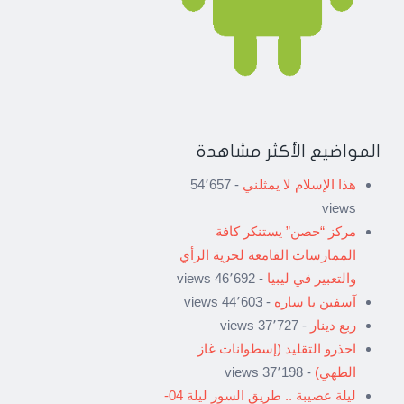
المواضيع الأكثر مشاهدة
هذا الإسلام لا يمثلني
- 54٬657
views
مركز “حصن” يستنكر كافة
الممارسات القامعة لحرية الرأي
والتعبير في ليبيا
- 46٬692 views
آسفين يا ساره
- 44٬603 views
ربع دينار
- 37٬727 views
احذرو التقليد (إسطوانات غاز
الطهي)
- 37٬198 views
ليلة عصيبة .. طريق السور ليلة 04-