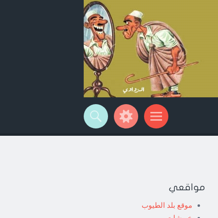
مواقعي
موقع بلد الطيوب
خربشات