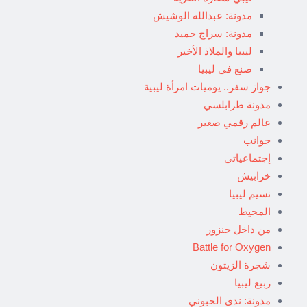
مدونة: عبدالله الوشيش
مدونة: سراج حميد
ليبيا والملاذ الأخير
صنع في ليبيا
جواز سفر.. يوميات امرأة ليبية
مدونة طرابلسي
عالم رقمي صغير
جوانب
إجتماعياتي
خرابيش
نسيم ليبيا
المحيط
من داخل جنزور
Battle for Oxygen
شجرة الزيتون
ربيع ليبيا
مدونة: ندى الحبوني