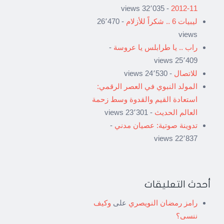
- 32٬035 views
11-2012
ليبيات 6 .. شكراً للأزلام
- 26٬470
views
راب .. يا طرابلس يا عروسة
-
25٬409 views
للاتصال
- 24٬530 views
المولد النبوي في العصر الرقمي:
استعادة القيم والقدوة وسط زحمة
العالم الحديث
- 23٬301 views
تدوينة صوتية: عصيان مدني
-
22٬837 views
أحدث التعليقات
رامز رمضان النويصري
على
وكيف
ننسى؟