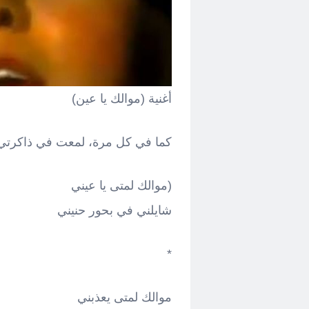
أغنية (موالك يا عين)
كما في كل مرة، لمعت في ذاكرتي،
(موالك لمتى يا عيني
شايلني في بحور حنيني
*
موالك لمتى يعذبني