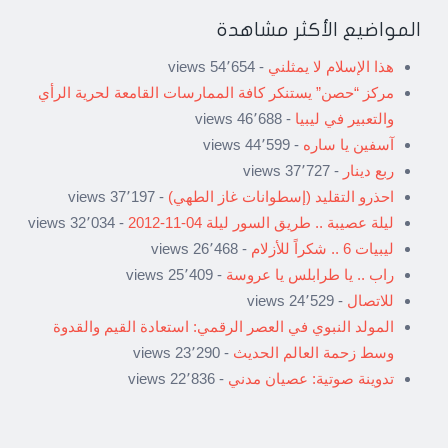
المواضيع الأكثر مشاهدة
هذا الإسلام لا يمثلني
- 54٬654 views
مركز “حصن” يستنكر كافة الممارسات القامعة لحرية الرأي
والتعبير في ليبيا
- 46٬688 views
آسفين يا ساره
- 44٬599 views
ربع دينار
- 37٬727 views
احذرو التقليد (إسطوانات غاز الطهي)
- 37٬197 views
ليلة عصيبة .. طريق السور ليلة 04-11-2012
- 32٬034 views
ليبيات 6 .. شكراً للأزلام
- 26٬468 views
راب .. يا طرابلس يا عروسة
- 25٬409 views
للاتصال
- 24٬529 views
المولد النبوي في العصر الرقمي: استعادة القيم والقدوة
وسط زحمة العالم الحديث
- 23٬290 views
تدوينة صوتية: عصيان مدني
- 22٬836 views