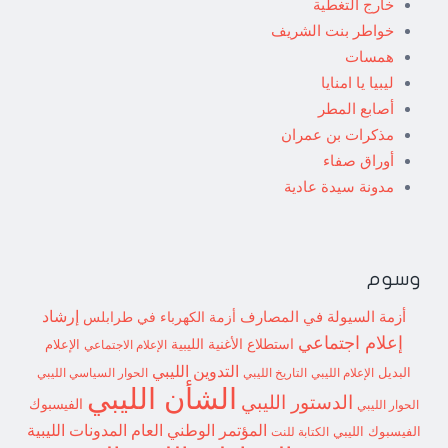
خارج التغطية
خواطر بنت الشريف
همسات
ليبيا يا امنايا
أصابع المطر
مذكرات بن عمران
أوراق صفاء
مدونة سيدة عادية
وسوم
إرشاد
أزمة السيولة في المصارف
أزمة الكهرباء في طرابلس
إعلام اجتماعي
استطلاع
الأغنية الليبية
الإعلام الاجتماعي
الإعلام
التدوين الليبي
البديل
الإعلام الليبي
التاريخ الليبي
الحوار السياسي الليبي
الشأن الليبي
الدستور الليبي
الفيسبوك
الحوار الليبي
المؤتمر الوطني العام
المدونات الليبية
الفيسبوك الليبي
الكتابة للنت