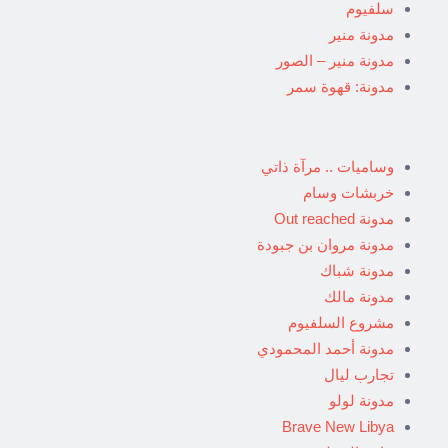
سلفيوم
مدونة منير
مدونة منير – الصور
مدونة: قهوة سمر
وساميات .. مرآة ذاتي
خربشات وسام
مدونة Out reached
مدونة مروان بن جبودة
مدونة شباك
مدونة مالك
مشروع السلفيوم
مدونة أحمد المحمودي
تجارب ليال
مدونة لولو
Brave New Libya