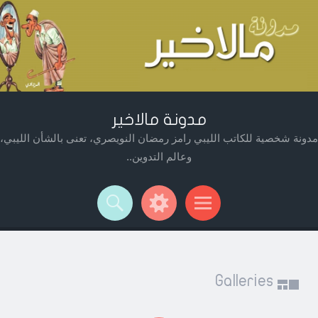
مدونة مالاخير
مدونة شخصية للكاتب الليبي رامز رمضان النويصري، تعنى بالشأن الليبي،
وعالم التدوين..
Widget
Searc
Men
Galleries