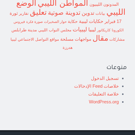
الوضع
المواطن الليبي
المدونون الليبيون
الليبي
تعليق
تدوينة صوتية
تدوين
ثورة
بيانات
تقارير
حكايات ليبية
17 فبراير
حكاية
حوار الصخيرات
صورة
فيروس
فكرة
ليبيات
ليبيا
مدينة طرابلس
مجلس النواب الليبي
الكورونا
كاريكاتور
مقال
مواجهات مسلحة
مشاركات
مواقع التواصل الاجتماعي ليبيا
هدرزة
منوعات
تسجيل الدخول
خلاصات Feed الإدخالات
خلاصة التعليقات
WordPress.org