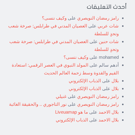
أحدث التعليقات
رامز رمضان النويصري
على
وكيف ننسى؟
شات عربي
على
العصيان المدني في طرابلس: صرخة شعب
وتحدٍ للسلطة
شات حنين
على
العصيان المدني في طرابلس: صرخة شعب
وتحدٍ للسلطة
mohamed
على
وكيف ننسى؟
أدهم سالم
على
المولد النبوي في العصر الرقمي: استعادة
القيم والقدوة وسط زحمة العالم الحديث
بلال
على
الذباب الإلكتروني
بلال
على
الذباب الإلكتروني
رامز رمضان النويصري
على
غنيلي
رامز رمضان النويصري
على
نور التاجوري .. والحقيقة الغائبة
بلال الاحمد
على
ما هو Liveuamap
بلال الاحمد
على
الذباب الإلكتروني