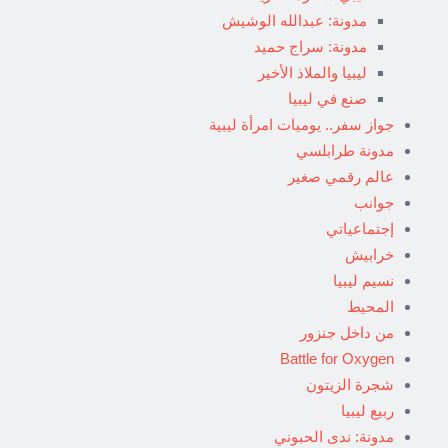
مدونة: عبدالله الوشيش
مدونة: سراج حميد
ليبيا والملاذ الأخير
صنع في ليبيا
جواز سفر.. يوميات امرأة ليبية
مدونة طرابلسي
عالم رقمي صغير
جوانب
إجتماعياتي
خرابيش
نسيم ليبيا
المحيط
من داخل جنزور
Battle for Oxygen
شجرة الزيتون
ربيع ليبيا
مدونة: ندى الحبوني