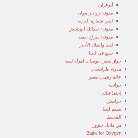
أبوغرارة
مدونة: رواد رضوان
ليبي شعاره الحرية
مدونة: عبدالله الوشيش
مدونة: سراج حميد
ليبيا والملاذ الأخير
صنع في ليبيا
جواز سفر.. يوميات امرأة ليبية
مدونة طرابلسي
عالم رقمي صغير
جوانب
إجتماعياتي
خرابيش
نسيم ليبيا
المحيط
من داخل جنزور
Battle for Oxygen