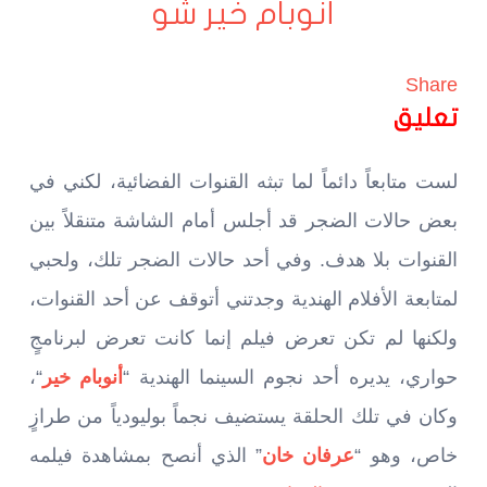
أنوبام خير شو
Share
تعليق
لست متابعاً دائماً لما تبثه القنوات الفضائية، لكني في
بعض حالات الضجر قد أجلس أمام الشاشة متنقلاً بين
القنوات بلا هدف. وفي أحد حالات الضجر تلك، ولحبي
لمتابعة الأفلام الهندية وجدتني أتوقف عن أحد القنوات،
ولكنها لم تكن تعرض فيلم إنما كانت تعرض لبرنامجٍ
حواري، يديره أحد نجوم السينما الهندية “
أنوبام خير
“،
وكان في تلك الحلقة يستضيف نجماً بوليودياً من طرازٍ
خاص، وهو “
عرفان خان
” الذي أنصح بمشاهدة فيلمه