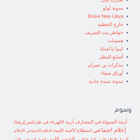
مدونة لولو
Brave New Libya
خارج التغطية
خواطر بنت الشريف
همسات
ليبيا يا امنايا
أصابع المطر
مذكرات بن عمران
أوراق صفاء
مدونة سيدة عادية
وسوم
إرشاد
أزمة السيولة في المصارف
أزمة الكهرباء في طرابلس
إعلام اجتماعي
استطلاع
الأغنية الليبية
الإعلام الاجتماعي
الإعلام
التدوين الليبي
البديل
الإعلام الليبي
التاريخ الليبي
الحوار السياسي الليبي