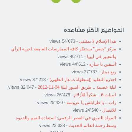
المواضيع الأكثر مشاهدة
هذا الإسلام لا يمثلني
- 54٬673 views
مركز “حصن” يستنكر كافة الممارسات القامعة لحرية الرأي
والتعبير في ليبيا
- 46٬711 views
آسفين يا ساره
- 44٬612 views
ربع دينار
- 37٬737 views
احذرو التقليد (إسطوانات غاز الطهي)
- 37٬213 views
ليلة عصيبة .. طريق السور ليلة 04-11-2012
- 32٬047 views
ليبيات 6 .. شكراً للأزلام
- 26٬479 views
راب .. يا طرابلس يا عروسة
- 25٬420 views
للاتصال
- 24٬540 views
المولد النبوي في العصر الرقمي: استعادة القيم والقدوة
وسط زحمة العالم الحديث
- 23٬333 views