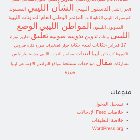
الشأن الليبي
الدستور الليبي
الفيسبوك
الحوار الليبي
المؤتمر الوطني العام
المدونات الليبية
الفيسبوك الليبي
الكتابة للنت
الوضع
المواطن الليبي
المدونون الليبيون
الليبي
تعليق
تدوينة صوتية
تدوين
ثورة
بيانات
تقارير
حكايات ليبية
17 فبراير
حكاية
حوار الصخيرات
صورة
فيروس
فكرة
ليبيات
ليبيا
مدينة طرابلس
مجلس النواب الليبي
الكورونا
كاريكاتور
مقال
مواجهات مسلحة
مشاركات
مواقع التواصل الاجتماعي ليبيا
هدرزة
منوعات
تسجيل الدخول
خلاصات Feed الإدخالات
خلاصة التعليقات
WordPress.org