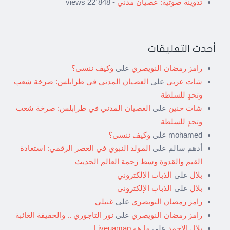
تدوينة صوتية: عصيان مدني
- 22٬848 views
أحدث التعليقات
رامز رمضان النويصري
على
وكيف ننسى؟
شات عربي
على
العصيان المدني في طرابلس: صرخة شعب
وتحدٍ للسلطة
شات حنين
على
العصيان المدني في طرابلس: صرخة شعب
وتحدٍ للسلطة
mohamed
على
وكيف ننسى؟
أدهم سالم
على
المولد النبوي في العصر الرقمي: استعادة
القيم والقدوة وسط زحمة العالم الحديث
بلال
على
الذباب الإلكتروني
بلال
على
الذباب الإلكتروني
رامز رمضان النويصري
على
غنيلي
رامز رمضان النويصري
على
نور التاجوري .. والحقيقة الغائبة
بلال الاحمد
على
ما هو Liveuamap