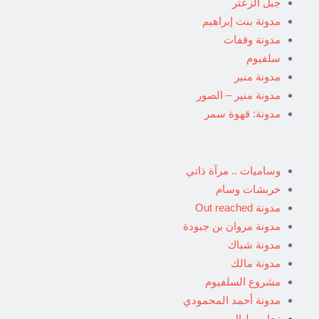
جبل الزعتر
مدونة بنت إبراهيم
مدونة وقفات
سلفيوم
مدونة منير
مدونة منير – الصور
مدونة: قهوة سمر
وساميات .. مرآة ذاتي
خربشات وسام
مدونة Out reached
مدونة مروان بن جبودة
مدونة شباك
مدونة مالك
مشروع السلفيوم
مدونة أحمد المحمودي
تجارب ليال