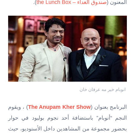
المعنون (
صندوق الغداء – the Lunch Box
).
انوبام خير مه عرفان خان
البرنامج بعنوان (
The Anupam Kher Show
) ، ويقوم
النجم “أنوبام” باستضافة أحد نجوم بوليود في حوار
بحضور مجموعة من المشاهدين داخل الأستوديو، حيث