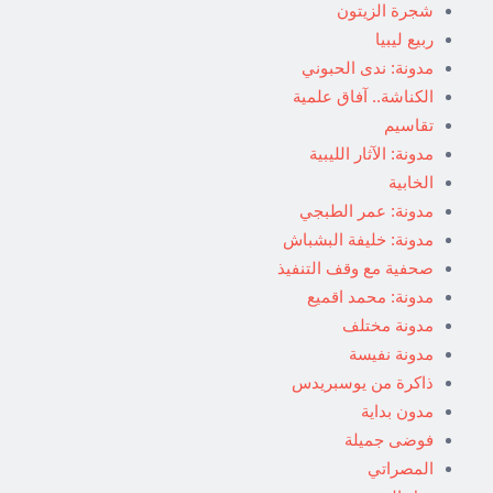
شجرة الزيتون
ربيع ليبيا
مدونة: ندى الحبوني
الكناشة.. آفاق علمية
تقاسيم
مدونة: الآثار الليبية
الخابية
مدونة: عمر الطبجي
مدونة: خليفة البشباش
صحفية مع وقف التنفيذ
مدونة: محمد اقميع
مدونة مختلف
مدونة نفيسة
ذاكرة من يوسبريدس
مدون بداية
فوضى جميلة
المصراتي