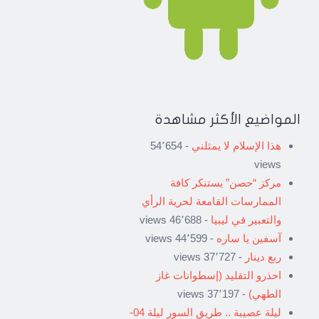
المواضيع الأكثر مشاهدة
هذا الإسلام لا يمثلني
- 54٬654
views
مركز “حصن” يستنكر كافة
الممارسات القامعة لحرية الرأي
والتعبير في ليبيا
- 46٬688 views
آسفين يا ساره
- 44٬599 views
ربع دينار
- 37٬727 views
احذرو التقليد (إسطوانات غاز
الطهي)
- 37٬197 views
ليلة عصيبة .. طريق السور ليلة 04-