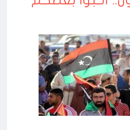
يون.. أحبوا بعضكم