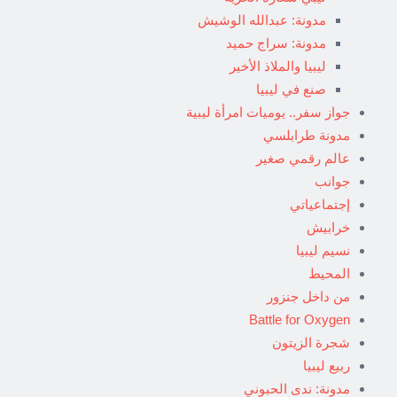
مدونة: عبدالله الوشيش
مدونة: سراج حميد
ليبيا والملاذ الأخير
صنع في ليبيا
جواز سفر.. يوميات امرأة ليبية
مدونة طرابلسي
عالم رقمي صغير
جوانب
إجتماعياتي
خرابيش
نسيم ليبيا
المحيط
من داخل جنزور
Battle for Oxygen
شجرة الزيتون
ربيع ليبيا
مدونة: ندى الحبوني