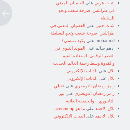
شات عربي
على
العصيان المدني
في طرابلس: صرخة شعب وتحدٍ
للسلطة
شات حنين
على
العصيان المدني في
طرابلس: صرخة شعب وتحدٍ للسلطة
mohamed
على
وكيف ننسى؟
أدهم سالم
على
المولد النبوي في
العصر الرقمي: استعادة القيم
والقدوة وسط زحمة العالم الحديث
بلال
على
الذباب الإلكتروني
بلال
على
الذباب الإلكتروني
رامز رمضان النويصري
على
غنيلي
رامز رمضان النويصري
على
نور
التاجوري .. والحقيقة الغائبة
بلال الاحمد
على
ما هو Liveuamap
بلال الاحمد
على
الذباب الإلكتروني