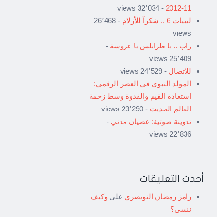
- 32٬034 views
11-2012
ليبيات 6 .. شكراً للأزلام
- 26٬468
views
راب .. يا طرابلس يا عروسة
-
25٬409 views
للاتصال
- 24٬529 views
المولد النبوي في العصر الرقمي:
استعادة القيم والقدوة وسط زحمة
العالم الحديث
- 23٬290 views
تدوينة صوتية: عصيان مدني
-
22٬836 views
أحدث التعليقات
رامز رمضان النويصري
على
وكيف
ننسى؟