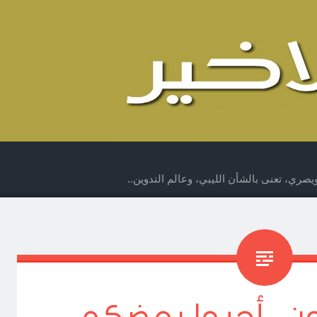
صري، تعنى بالشأن الليبي، وعالم التدوين..