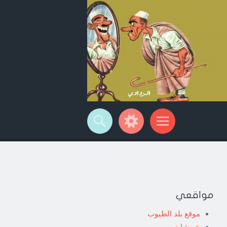
مواقعي
موقع بلد الطيوب
خربشات