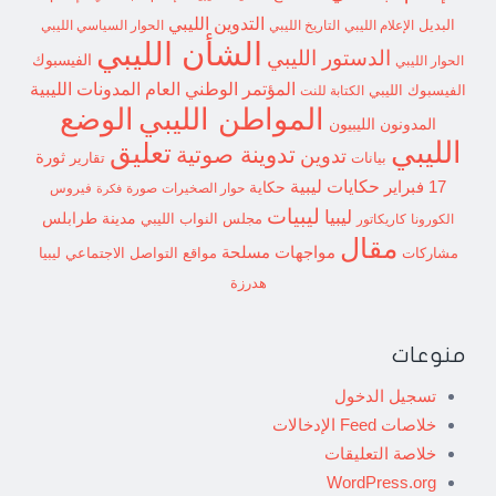
التدوين الليبي
البديل
الإعلام الليبي
التاريخ الليبي
الحوار السياسي الليبي
الشأن الليبي
الدستور الليبي
الفيسبوك
الحوار الليبي
المؤتمر الوطني العام
المدونات الليبية
الفيسبوك الليبي
الكتابة للنت
الوضع
المواطن الليبي
المدونون الليبيون
الليبي
تعليق
تدوينة صوتية
تدوين
ثورة
بيانات
تقارير
حكايات ليبية
17 فبراير
حكاية
حوار الصخيرات
صورة
فيروس
فكرة
ليبيات
ليبيا
مدينة طرابلس
مجلس النواب الليبي
الكورونا
كاريكاتور
مقال
مواجهات مسلحة
مشاركات
مواقع التواصل الاجتماعي ليبيا
هدرزة
منوعات
تسجيل الدخول
خلاصات Feed الإدخالات
خلاصة التعليقات
WordPress.org