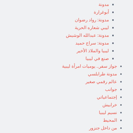
مدونة
أبوغرارة
مدونة: رواد رضوان
ليبي شعاره الحرية
مدونة: عبدالله الوشيش
مدونة: سراج حميد
ليبيا والملاذ الأخير
صنع في ليبيا
جواز سفر.. يوميات امرأة ليبية
مدونة طرابلسي
عالم رقمي صغير
جوانب
إجتماعياتي
خرابيش
نسيم ليبيا
المحيط
من داخل جنزور