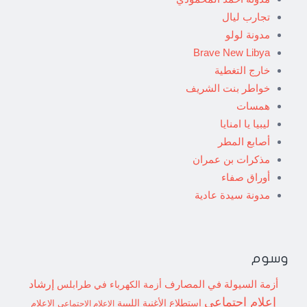
تجارب ليال
مدونة لولو
Brave New Libya
خارج التغطية
خواطر بنت الشريف
همسات
ليبيا يا امنايا
أصابع المطر
مذكرات بن عمران
أوراق صفاء
مدونة سيدة عادية
وسوم
إرشاد
أزمة السيولة في المصارف
أزمة الكهرباء في طرابلس
إعلام اجتماعي
استطلاع
الأغنية الليبية
الإعلام الاجتماعي
الإعلام