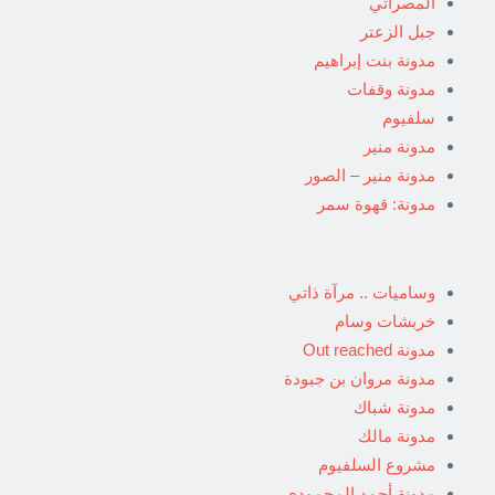
المصراتي
جبل الزعتر
مدونة بنت إبراهيم
مدونة وقفات
سلفيوم
مدونة منير
مدونة منير – الصور
مدونة: قهوة سمر
وساميات .. مرآة ذاتي
خربشات وسام
مدونة Out reached
مدونة مروان بن جبودة
مدونة شباك
مدونة مالك
مشروع السلفيوم
مدونة أحمد المحمودي