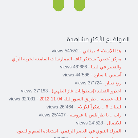
المواضيع الأكثر مشاهدة
هذا الإسلام لا يمثلني
- 54٬652 views
مركز “حصن” يستنكر كافة الممارسات القامعة لحرية الرأي
والتعبير في ليبيا
- 46٬686 views
آسفين يا ساره
- 44٬596 views
ربع دينار
- 37٬724 views
احذرو التقليد (إسطوانات غاز الطهي)
- 37٬193 views
ليلة عصيبة .. طريق السور ليلة 04-11-2012
- 32٬031 views
ليبيات 6 .. شكراً للأزلام
- 26٬464 views
راب .. يا طرابلس يا عروسة
- 25٬407 views
للاتصال
- 24٬528 views
المولد النبوي في العصر الرقمي: استعادة القيم والقدوة