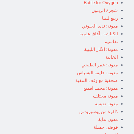
Battle for Oxygen
شجرة الزيتون
ربيع ليبيا
مدونة: ندى الحبوني
الكناشة.. آفاق علمية
تقاسيم
مدونة: الآثار الليبية
الخابية
مدونة: عمر الطبجي
مدونة: خليفة البشباش
صحفية مع وقف التنفيذ
مدونة: محمد اقميع
مدونة مختلف
مدونة نفيسة
ذاكرة من يوسبريدس
مدون بداية
فوضى جميلة