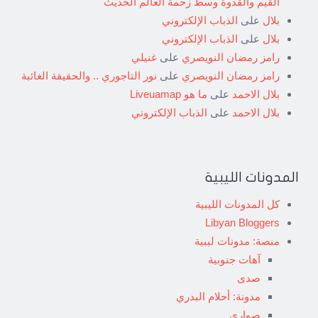
القيم والقدوة وسط زحمة العالم الحديث
بلال
على
الذباب الإلكتروني
بلال
على
الذباب الإلكتروني
رامز رمضان النويصري
على
غنيلي
رامز رمضان النويصري
على
نور التاجوري .. والحقيقة الغائبة
بلال الاحمد
على
ما هو Liveuamap
بلال الاحمد
على
الذباب الإلكتروني
المدونات الليبية
كل المدونات الليبية
Libyan Bloggers
منصة: مدونات ليبية
آهات جنوبية
صدى
مدونة: أحلام البدري
صواري