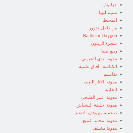
خرابيش
نسيم ليبيا
المحيط
من داخل جنزور
Battle for Oxygen
شجرة الزيتون
ربيع ليبيا
مدونة: ندى الحبوني
الكناشة.. آفاق علمية
تقاسيم
مدونة: الآثار الليبية
الخابية
مدونة: عمر الطبجي
مدونة: خليفة البشباش
صحفية مع وقف التنفيذ
مدونة: محمد اقميع
مدونة مختلف