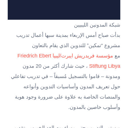
شبكة المدونين الليبيين
بدأت صباح أمس الإربعاء بمدينة سبها أعمال تدريب
مشروع “تمكين” للتدوين الذي يقام بالتعاون
مع
مؤسسة فريدريش ايبرت/ليبيا Friedrich Ebert
Stiftung Libya
، حيث شارك أكثر من 20 مدون
ومدونة – قاموا بالتسجيل مُسبقاً – في تدريب تفاعلي
حول تعريف المدون وأساسيات التدوين وأنواعه
والمنصات الخاصة به علاوة على ضرورة وجود هوية
وأسلوب خاصين بالمدون.
ويستمر التدريب حتى مساء يوم الغد الخميس بتقديم