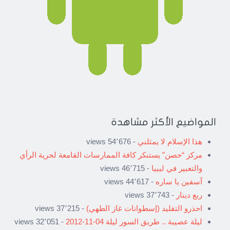
المواضيع الأكثر مشاهدة
هذا الإسلام لا يمثلني
- 54٬676 views
مركز “حصن” يستنكر كافة الممارسات القامعة لحرية الرأي
والتعبير في ليبيا
- 46٬715 views
آسفين يا ساره
- 44٬617 views
ربع دينار
- 37٬743 views
احذرو التقليد (إسطوانات غاز الطهي)
- 37٬215 views
ليلة عصيبة .. طريق السور ليلة 04-11-2012
- 32٬051 views