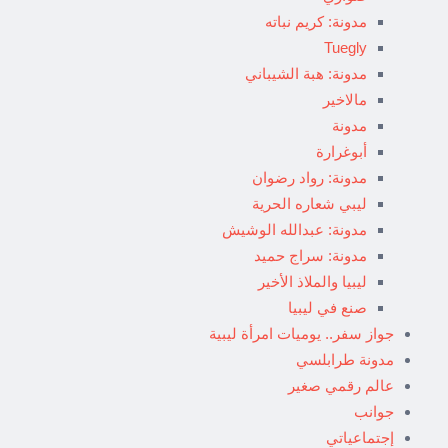
مدونة: كريم نباته
Tuegly
مدونة: هبة الشيباني
مالاخير
مدونة
أبوغرارة
مدونة: رواد رضوان
ليبي شعاره الحرية
مدونة: عبدالله الوشيش
مدونة: سراج حميد
ليبيا والملاذ الأخير
صنع في ليبيا
جواز سفر.. يوميات امرأة ليبية
مدونة طرابلسي
عالم رقمي صغير
جوانب
إجتماعياتي