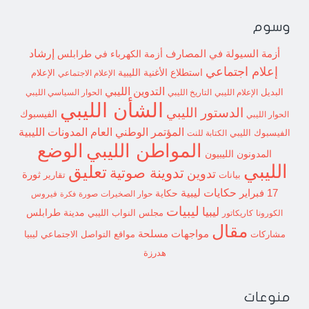
وسوم
إرشاد
أزمة السيولة في المصارف
أزمة الكهرباء في طرابلس
إعلام اجتماعي
استطلاع
الأغنية الليبية
الإعلام الاجتماعي
الإعلام
التدوين الليبي
البديل
الإعلام الليبي
التاريخ الليبي
الحوار السياسي الليبي
الشأن الليبي
الدستور الليبي
الفيسبوك
الحوار الليبي
المؤتمر الوطني العام
المدونات الليبية
الفيسبوك الليبي
الكتابة للنت
الوضع
المواطن الليبي
المدونون الليبيون
الليبي
تعليق
تدوينة صوتية
تدوين
ثورة
بيانات
تقارير
حكايات ليبية
17 فبراير
حكاية
حوار الصخيرات
صورة
فيروس
فكرة
ليبيات
ليبيا
مدينة طرابلس
مجلس النواب الليبي
الكورونا
كاريكاتور
مقال
مواجهات مسلحة
مشاركات
مواقع التواصل الاجتماعي ليبيا
هدرزة
منوعات