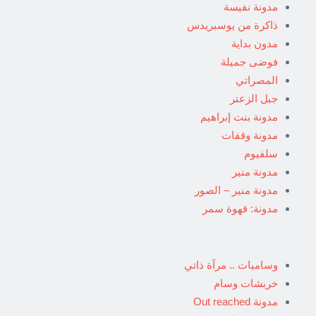
مدونة نفيسة
ذاكرة من يوسبريدس
مدون بداية
فوضى جميلة
المصراتي
جبل الزعتر
مدونة بنت إبراهيم
مدونة وقفات
سلفيوم
مدونة منير
مدونة منير – الصور
مدونة: قهوة سمر
وساميات .. مرآة ذاتي
خربشات وسام
مدونة Out reached