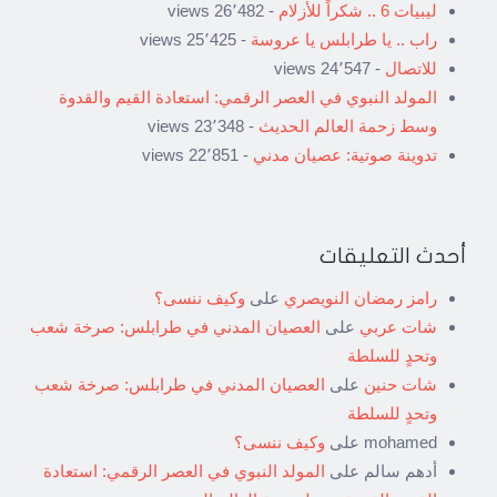
ليبيات 6 .. شكراً للأزلام
- 26٬482 views
راب .. يا طرابلس يا عروسة
- 25٬425 views
للاتصال
- 24٬547 views
المولد النبوي في العصر الرقمي: استعادة القيم والقدوة
وسط زحمة العالم الحديث
- 23٬348 views
تدوينة صوتية: عصيان مدني
- 22٬851 views
أحدث التعليقات
رامز رمضان النويصري
على
وكيف ننسى؟
شات عربي
على
العصيان المدني في طرابلس: صرخة شعب
وتحدٍ للسلطة
شات حنين
على
العصيان المدني في طرابلس: صرخة شعب
وتحدٍ للسلطة
mohamed
على
وكيف ننسى؟
أدهم سالم
على
المولد النبوي في العصر الرقمي: استعادة